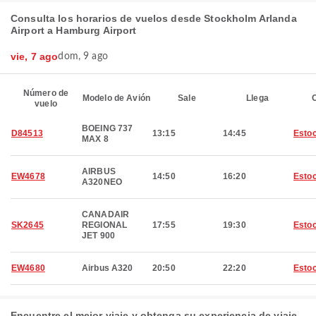
Consulta los horarios de vuelos desde Stockholm Arlanda
Airport a Hamburg Airport
vie, 7 ago
dom, 9 ago
Número de
Modelo de Avión
Sale
Llega
C
vuelo
BOEING 737
D84513
13:15
14:45
Esto
MAX 8
AIRBUS
EW4678
14:50
16:20
Esto
A320NEO
CANADAIR
SK2645
REGIONAL
17:55
19:30
Esto
JET 900
EW4680
Airbus A320
20:50
22:20
Esto
Encuentre el mejor viaje y obtenga su experiencia de viaje