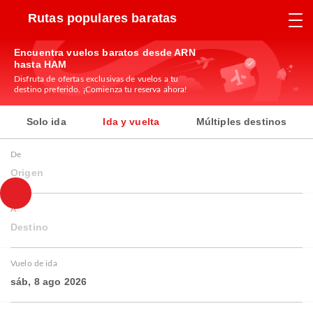
Rutas populares baratas
Encuentra vuelos baratos desde ARN
hasta HAM
Disfruta de ofertas exclusivas de vuelos a tu
destino preferido. ¡Comienza tu reserva ahora!
Solo ida
Ida y vuelta
Múltiples destinos
De
Origen
A
Destino
Vuelo de ida
sáb, 8 ago 2026