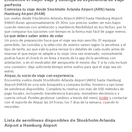
perfecta
Comienza tu viaje desde Stockholm Arlanda Airport (ARN) hasta
Hamburg Airport (HAM)
Los vuelos desde Stockholm Arlanda Airport (ARN) hasta Hamburg Airport
(HAM) duran aproximadamente 1h 30m. Los precios suelen ser más bajos
cuando reservas con antelación y mantienes flexibilidad en tus fechas, por lo
que comparar tus opciones con tiempo es la forma más fácil de pagar menos.
Lo que debes saber antes de volar
Un poco de preparación hace que el viaje sea más sencillo. El equipaje
permitido, las comidas y la selección de asiento varían según la aerolínea y el
tipo de tarifa, así que vale la pena revisar los detalles de cada vuelo antes de
reservar el que mejor se adapte a tu viaje. Una vez reservado, normalmente
podrás hacer el check-in en línea a través de la app de la aerolínea con
antelación, o en el mostrador del aeropuerto el mismo día. Y si tu ruta incluye
una conexión, deja suficiente tiempo entre vuelos para que el viaje sea sin
estrés.
Airpaz, tu socio de viaje con experiencia
Encuentra vuelos desde Stockholm Arlanda Airport (ARN) hasta Hamburg
Airport (HAM) en una sola búsqueda y compara tarifas, horarios y opciones
de aerolíneas disponibles. Completa tu reserva con más de 100 métodos de
pago locales, incluyendo transferencia bancaria, monedero electrónico y
cuenta virtual. Puedes gestionar cambios a través del menú
/order
y contactar
con el soporte de Airpaz las 24 horas, los 7 días de la semana, cuando lo
necesites.
Lista de aerolíneas disponibles de Stockholm Arlanda
Airport a Hamburg Airport