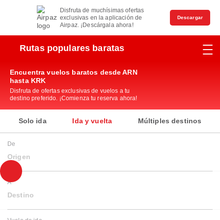
Disfruta de muchísimas ofertas
exclusivas en la aplicación de
Descargar
Airpaz. ¡Descárgala ahora!
Rutas populares baratas
Encuentra vuelos baratos desde ARN
hasta KRK
Disfruta de ofertas exclusivas de vuelos a tu
destino preferido. ¡Comienza tu reserva ahora!
Solo ida
Ida y vuelta
Múltiples destinos
De
Origen
A
Destino