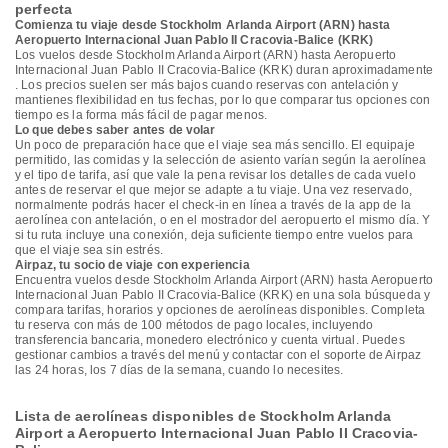
perfecta
Comienza tu viaje desde Stockholm Arlanda Airport (ARN) hasta
Aeropuerto Internacional Juan Pablo II Cracovia-Balice (KRK)
Los vuelos desde Stockholm Arlanda Airport (ARN) hasta Aeropuerto
Internacional Juan Pablo II Cracovia-Balice (KRK) duran aproximadamente
. Los precios suelen ser más bajos cuando reservas con antelación y
mantienes flexibilidad en tus fechas, por lo que comparar tus opciones con
tiempo es la forma más fácil de pagar menos.
Lo que debes saber antes de volar
Un poco de preparación hace que el viaje sea más sencillo. El equipaje
permitido, las comidas y la selección de asiento varían según la aerolínea
y el tipo de tarifa, así que vale la pena revisar los detalles de cada vuelo
antes de reservar el que mejor se adapte a tu viaje. Una vez reservado,
normalmente podrás hacer el check-in en línea a través de la app de la
aerolínea con antelación, o en el mostrador del aeropuerto el mismo día. Y
si tu ruta incluye una conexión, deja suficiente tiempo entre vuelos para
que el viaje sea sin estrés.
Airpaz, tu socio de viaje con experiencia
Encuentra vuelos desde Stockholm Arlanda Airport (ARN) hasta Aeropuerto
Internacional Juan Pablo II Cracovia-Balice (KRK) en una sola búsqueda y
compara tarifas, horarios y opciones de aerolíneas disponibles. Completa
tu reserva con más de 100 métodos de pago locales, incluyendo
transferencia bancaria, monedero electrónico y cuenta virtual. Puedes
gestionar cambios a través del menú y contactar con el soporte de Airpaz
las 24 horas, los 7 días de la semana, cuando lo necesites.
Lista de aerolíneas disponibles de Stockholm Arlanda
Airport a Aeropuerto Internacional Juan Pablo II Cracovia-