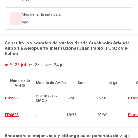
€ 33
Mes de tarifa más baja
ago
Consulta los horarios de vuelos desde Stockholm Arlanda
Airport a Aeropuerto Internacional Juan Pablo II Cracovia-
Balice
mié, 22 jul
jue, 23 jul
vie, 24 jul
Número de
Modelo de Avión
Sale
Llega
C
vuelo
BOEING 737
D84581
07:40
09:30
Esto
MAX 8
FR4635
-
18:35
20:30
Esto
Encuentre el mejor viaje y obtenga su experiencia de viaje