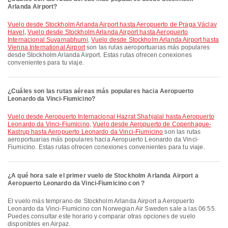
Arlanda Airport?
Vuelo desde Stockholm Arlanda Airport hasta Aeropuerto de Praga Václav
Havel
,
Vuelo desde Stockholm Arlanda Airport hasta Aeropuerto
Internacional Suvarnabhumi
,
Vuelo desde Stockholm Arlanda Airport hasta
Vienna International Airport
son las rutas aeroportuarias más populares
desde Stockholm Arlanda Airport. Estas rutas ofrecen conexiones
convenientes para tu viaje.
¿Cuáles son las rutas aéreas más populares hacia Aeropuerto
Leonardo da Vinci-Fiumicino?
Vuelo desde Aeropuerto Internacional Hazrat Shahjalal hasta Aeropuerto
Leonardo da Vinci-Fiumicino
,
Vuelo desde Aeropuerto de Copenhague-
Kastrup hasta Aeropuerto Leonardo da Vinci-Fiumicino
son las rutas
aeroportuarias más populares hacia Aeropuerto Leonardo da Vinci-
Fiumicino. Estas rutas ofrecen conexiones convenientes para tu viaje.
¿A qué hora sale el primer vuelo de Stockholm Arlanda Airport a
Aeropuerto Leonardo da Vinci-Fiumicino con ?
El vuelo más temprano de Stockholm Arlanda Airport a Aeropuerto
Leonardo da Vinci-Fiumicino con Norwegian Air Sweden sale a las 06:55.
Puedes consultar este horario y comparar otras opciones de vuelo
disponibles en Airpaz.