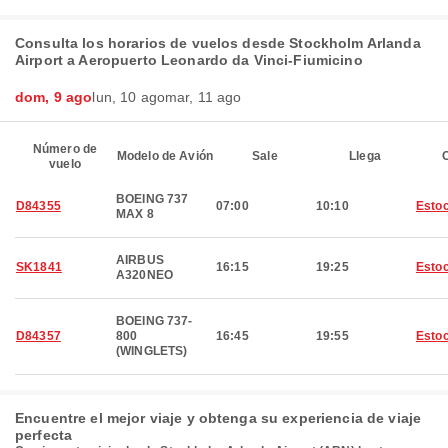
Consulta los horarios de vuelos desde Stockholm Arlanda
Airport a Aeropuerto Leonardo da Vinci-Fiumicino
dom, 9 ago
lun, 10 ago
mar, 11 ago
Número de
Modelo de Avión
Sale
Llega
C
vuelo
BOEING 737
D84355
07:00
10:10
Esto
MAX 8
AIRBUS
SK1841
16:15
19:25
Esto
A320NEO
BOEING 737-
D84357
800
16:45
19:55
Esto
(WINGLETS)
Encuentre el mejor viaje y obtenga su experiencia de viaje
perfecta