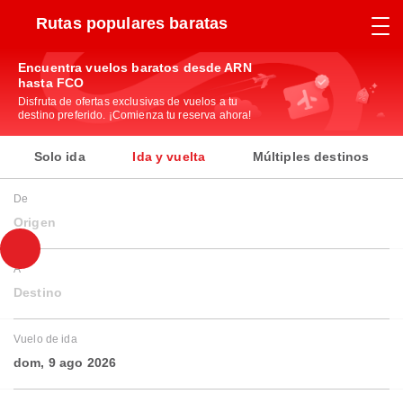
Rutas populares baratas
Encuentra vuelos baratos desde ARN
hasta FCO
Disfruta de ofertas exclusivas de vuelos a tu
destino preferido. ¡Comienza tu reserva ahora!
Solo ida
Ida y vuelta
Múltiples destinos
De
Origen
A
Destino
Vuelo de ida
dom, 9 ago 2026