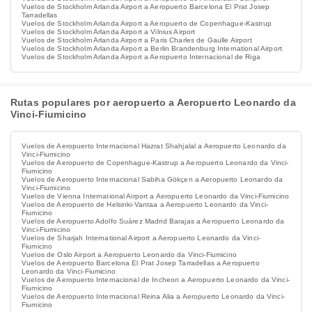
Vuelos de Stockholm Arlanda Airport a Aeropuerto Barcelona El Prat Josep
Tarradellas
Vuelos de Stockholm Arlanda Airport a Aeropuerto de Copenhague-Kastrup
Vuelos de Stockholm Arlanda Airport a Vilnius Airport
Vuelos de Stockholm Arlanda Airport a Paris Charles de Gaulle Airport
Vuelos de Stockholm Arlanda Airport a Berlin Brandenburg International Airport
Vuelos de Stockholm Arlanda Airport a Aeropuerto Internacional de Riga
Rutas populares por aeropuerto a Aeropuerto Leonardo da
Vinci-Fiumicino
Vuelos de Aeropuerto Internacional Hazrat Shahjalal a Aeropuerto Leonardo da
Vinci-Fiumicino
Vuelos de Aeropuerto de Copenhague-Kastrup a Aeropuerto Leonardo da Vinci-
Fiumicino
Vuelos de Aeropuerto Internacional Sabiha Gökçen a Aeropuerto Leonardo da
Vinci-Fiumicino
Vuelos de Vienna International Airport a Aeropuerto Leonardo da Vinci-Fiumicino
Vuelos de Aeropuerto de Helsinki-Vantaa a Aeropuerto Leonardo da Vinci-
Fiumicino
Vuelos de Aeropuerto Adolfo Suárez Madrid Barajas a Aeropuerto Leonardo da
Vinci-Fiumicino
Vuelos de Sharjah International Airport a Aeropuerto Leonardo da Vinci-
Fiumicino
Vuelos de Oslo Airport a Aeropuerto Leonardo da Vinci-Fiumicino
Vuelos de Aeropuerto Barcelona El Prat Josep Tarradellas a Aeropuerto
Leonardo da Vinci-Fiumicino
Vuelos de Aeropuerto Internacional de Incheon a Aeropuerto Leonardo da Vinci-
Fiumicino
Vuelos de Aeropuerto Internacional Reina Alia a Aeropuerto Leonardo da Vinci-
Fiumicino