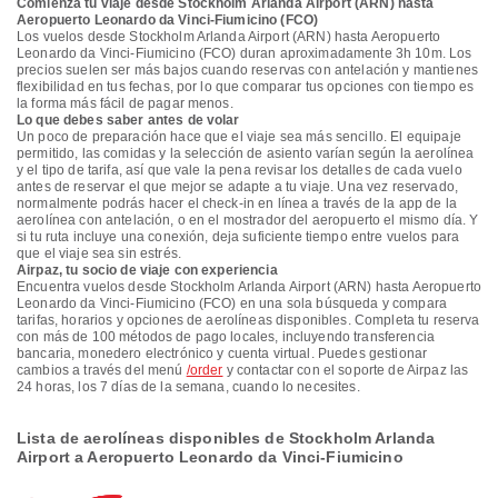
Comienza tu viaje desde Stockholm Arlanda Airport (ARN) hasta
Aeropuerto Leonardo da Vinci-Fiumicino (FCO)
Los vuelos desde Stockholm Arlanda Airport (ARN) hasta Aeropuerto
Leonardo da Vinci-Fiumicino (FCO) duran aproximadamente 3h 10m. Los
precios suelen ser más bajos cuando reservas con antelación y mantienes
flexibilidad en tus fechas, por lo que comparar tus opciones con tiempo es
la forma más fácil de pagar menos.
Lo que debes saber antes de volar
Un poco de preparación hace que el viaje sea más sencillo. El equipaje
permitido, las comidas y la selección de asiento varían según la aerolínea
y el tipo de tarifa, así que vale la pena revisar los detalles de cada vuelo
antes de reservar el que mejor se adapte a tu viaje. Una vez reservado,
normalmente podrás hacer el check-in en línea a través de la app de la
aerolínea con antelación, o en el mostrador del aeropuerto el mismo día. Y
si tu ruta incluye una conexión, deja suficiente tiempo entre vuelos para
que el viaje sea sin estrés.
Airpaz, tu socio de viaje con experiencia
Encuentra vuelos desde Stockholm Arlanda Airport (ARN) hasta Aeropuerto
Leonardo da Vinci-Fiumicino (FCO) en una sola búsqueda y compara
tarifas, horarios y opciones de aerolíneas disponibles. Completa tu reserva
con más de 100 métodos de pago locales, incluyendo transferencia
bancaria, monedero electrónico y cuenta virtual. Puedes gestionar
cambios a través del menú
/order
y contactar con el soporte de Airpaz las
24 horas, los 7 días de la semana, cuando lo necesites.
Lista de aerolíneas disponibles de Stockholm Arlanda
Airport a Aeropuerto Leonardo da Vinci-Fiumicino