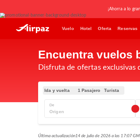
¡Ahorra a lo gra
Vuelo
Hotel
Oferta
Reservas
Encuentra vuelos 
Disfruta de ofertas exclusivas 
Ida y vuelta
1 Pasajero
Turista
De
Última actualización
14 de julio de 2026 a las 17:07 G