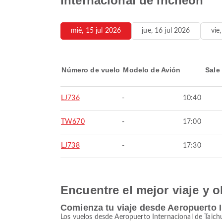
Internacional de Incheon
mié, 15 jul 2026
jue, 16 jul 2026
vie
Número de vuelo
Modelo de Avión
Sale
LJ736
-
10:40
TW670
-
17:00
LJ738
-
17:30
Encuentre el mejor viaje y o
Comienza tu viaje desde Aeropuerto I
Los vuelos desde Aeropuerto Internacional de Taic