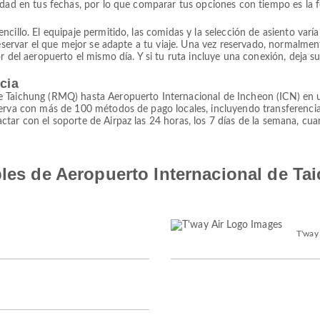
lidad en tus fechas, por lo que comparar tus opciones con tiempo es la 
illo. El equipaje permitido, las comidas y la selección de asiento varían 
reservar el que mejor se adapte a tu viaje. Una vez reservado, normalment
r del aeropuerto el mismo día. Y si tu ruta incluye una conexión, deja su
ncia
e Taichung (RMQ) hasta Aeropuerto Internacional de Incheon (ICN) en u
serva con más de 100 métodos de pago locales, incluyendo transferencia
tar con el soporte de Airpaz las 24 horas, los 7 días de la semana, cua
bles de Aeropuerto Internacional de Ta
T'way 