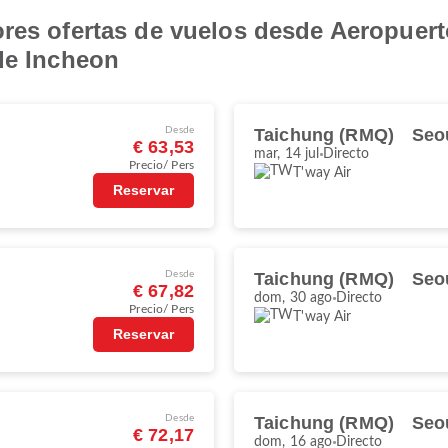
res ofertas de vuelos desde Aeropuert
de Incheon
Desde
Taichung (RMQ)
Seou
€ 63,53
mar, 14 jul
Directo
Precio/ Pers
T'way Air
Reservar
Desde
Taichung (RMQ)
Seou
€ 67,82
dom, 30 ago
Directo
Precio/ Pers
T'way Air
Reservar
Desde
Taichung (RMQ)
Seou
€ 72,17
dom, 16 ago
Directo