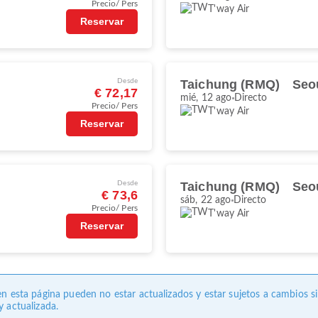
Precio/ Pers
T'way Air
Reservar
Desde
Taichung (RMQ)
Seou
€ 72,17
mié, 12 ago
Directo
Precio/ Pers
T'way Air
Reservar
Desde
Taichung (RMQ)
Seou
€ 73,6
sáb, 22 ago
Directo
Precio/ Pers
T'way Air
Reservar
en esta página pueden no estar actualizados y estar sujetos a cambios s
 actualizada.