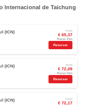
o Internacional de Taichung
l (ICN)
Desde
€ 65,37
Precio/ Pers
Reservar
l (ICN)
Desde
€ 72,09
Precio/ Pers
Reservar
l (ICN)
Desde
€ 72,17