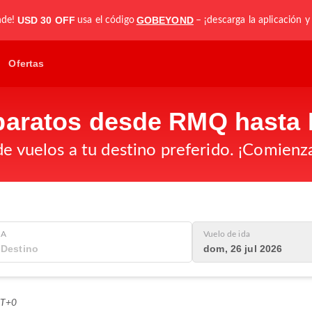
USD 30 OFF
GOBEYOND
nde!
usa el código
– ¡descarga la aplicación y
Ofertas
baratos desde RMQ hasta 
de vuelos a tu destino preferido. ¡Comienz
A
Vuelo de ida
dom, 26 jul 2026
MT+0