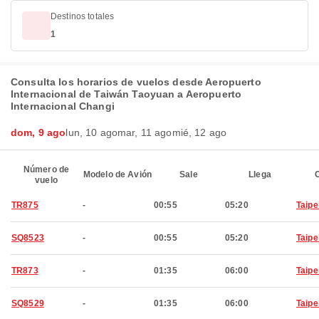
Destinos totales
1
Consulta los horarios de vuelos desde Aeropuerto
Internacional de Taiwán Taoyuan a Aeropuerto
Internacional Changi
dom, 9 ago
lun, 10 ago
mar, 11 ago
mié, 12 ago
Número de
Modelo de Avión
Sale
Llega
C
vuelo
TR875
-
00:55
05:20
Taipe
SQ8523
-
00:55
05:20
Taipe
TR873
-
01:35
06:00
Taipe
SQ8529
-
01:35
06:00
Taipe