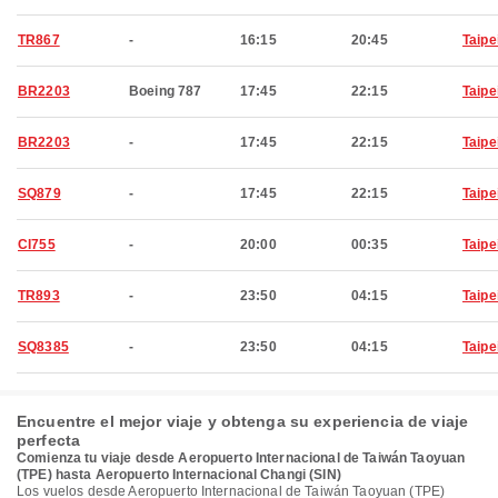
TR867
-
16:15
20:45
Taipe
BR2203
Boeing 787
17:45
22:15
Taipe
BR2203
-
17:45
22:15
Taipe
SQ879
-
17:45
22:15
Taipe
CI755
-
20:00
00:35
Taipe
TR893
-
23:50
04:15
Taipe
SQ8385
-
23:50
04:15
Taipe
Encuentre el mejor viaje y obtenga su experiencia de viaje
perfecta
Comienza tu viaje desde Aeropuerto Internacional de Taiwán Taoyuan
(TPE) hasta Aeropuerto Internacional Changi (SIN)
Los vuelos desde Aeropuerto Internacional de Taiwán Taoyuan (TPE)