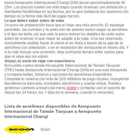
hasta Aeropuerto Internacional Changi (SIN) duran aproximadamente 4h
25m. Los precios suelen ser más bajos cuando reservas con antelación y
mantienes flexibilidad en tus fechas, por lo que comparar tus opciones con
tiempo es la forma más fácil de pagar menos.
Lo que debes saber antes de volar
Un poco de preparación hace que el viaje sea más sencillo. El equipaje
permitido, las comidas y la selección de asiento varían según la aerolínea
y el tipo de tarifa, así que vale la pena revisar los detalles de cada vuelo
antes de reservar el que mejor se adapte a tu viaje. Una vez reservado,
normalmente podrás hacer el check-in en línea a través de la app de la
aerolínea con antelación, o en el mostrador del aeropuerto el mismo día. Y
si tu ruta incluye una conexión, deja suficiente tiempo entre vuelos para
que el viaje sea sin estrés.
Airpaz, tu socio de viaje con experiencia
Encuentra vuelos desde Aeropuerto Internacional de Taiwán Taoyuan
(TPE) hasta Aeropuerto Internacional Changi (SIN) en una sola búsqueda
y compara tarifas, horarios y opciones de aerolíneas disponibles.
Completa tu reserva con más de 100 métodos de pago locales, incluyendo
transferencia bancaria, monedero electrónico y cuenta virtual. Puedes
gestionar cambios a través del menú
/order
y contactar con el soporte de
Airpaz las 24 horas, los 7 días de la semana, cuando lo necesites.
Lista de aerolíneas disponibles de Aeropuerto
Internacional de Taiwán Taoyuan a Aeropuerto
Internacional Changi
Scoot