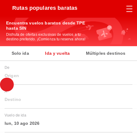
Rutas populares baratas
Encuentra vuelos baratos desde TPE
hasta SIN
Disfruta de ofertas exclusivas de vuelos a tu
destino preferido. ¡Comienza tu reserva ahora!
Solo ida
Ida y vuelta
Múltiples destinos
De
Origen
A
Destino
Vuelo de ida
lun, 10 ago 2026