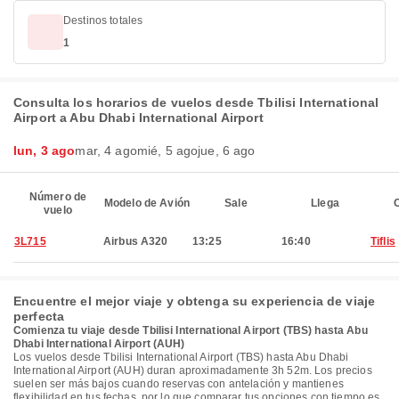
Destinos totales
1
Consulta los horarios de vuelos desde Tbilisi International
Airport a Abu Dhabi International Airport
lun, 3 ago
mar, 4 ago
mié, 5 ago
jue, 6 ago
Número de
Modelo de Avión
Sale
Llega
C
vuelo
3L715
Airbus A320
13:25
16:40
Tiflis
Encuentre el mejor viaje y obtenga su experiencia de viaje
perfecta
Comienza tu viaje desde Tbilisi International Airport (TBS) hasta Abu
Dhabi International Airport (AUH)
Los vuelos desde Tbilisi International Airport (TBS) hasta Abu Dhabi
International Airport (AUH) duran aproximadamente 3h 52m. Los precios
suelen ser más bajos cuando reservas con antelación y mantienes
flexibilidad en tus fechas, por lo que comparar tus opciones con tiempo es