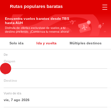
Rutas populares baratas
Encuentra vuelos baratos desde TBS
hasta AUH
Disfruta de ofertas exclusivas de vuelos a tu
destino preferido. ¡Comienza tu reserva ahora!
Solo ida
Ida y vuelta
Múltiples destinos
De
Origen
A
Destino
Vuelo de ida
vie, 7 ago 2026