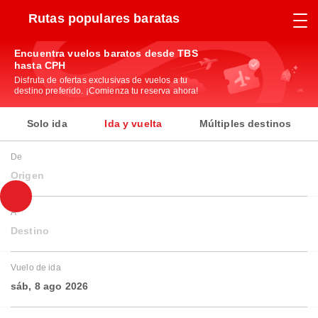
Rutas populares baratas
Encuentra vuelos baratos desde TBS
hasta CPH
Disfruta de ofertas exclusivas de vuelos a tu
destino preferido. ¡Comienza tu reserva ahora!
Solo ida
Ida y vuelta
Múltiples destinos
De
Origen
A
Destino
Vuelo de ida
sáb, 8 ago 2026