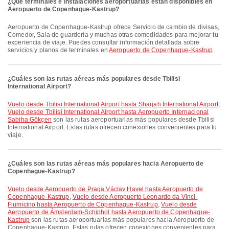
¿Qué terminales e instalaciones aeroportuarias están disponibles en
Aeropuerto de Copenhague-Kastrup?
Aeropuerto de Copenhague-Kastrup ofrece Servicio de cambio de divisas,
Comedor, Sala de guardería y muchas otras comodidades para mejorar tu
experiencia de viaje. Puedes consultar información detallada sobre
servicios y planos de terminales en
Aeropuerto de Copenhague-Kastrup
.
¿Cuáles son las rutas aéreas más populares desde Tbilisi
International Airport?
Vuelo desde Tbilisi International Airport hasta Sharjah International Airport
,
Vuelo desde Tbilisi International Airport hasta Aeropuerto Internacional
Sabiha Gökçen
son las rutas aeroportuarias más populares desde Tbilisi
International Airport. Estas rutas ofrecen conexiones convenientes para tu
viaje.
¿Cuáles son las rutas aéreas más populares hacia Aeropuerto de
Copenhague-Kastrup?
Vuelo desde Aeropuerto de Praga Václav Havel hasta Aeropuerto de
Copenhague-Kastrup
,
Vuelo desde Aeropuerto Leonardo da Vinci-
Fiumicino hasta Aeropuerto de Copenhague-Kastrup
,
Vuelo desde
Aeropuerto de Ámsterdam-Schiphol hasta Aeropuerto de Copenhague-
Kastrup
son las rutas aeroportuarias más populares hacia Aeropuerto de
Copenhague-Kastrup. Estas rutas ofrecen conexiones convenientes para