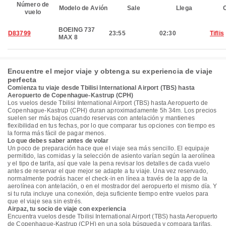
Número de
Modelo de Avión
Sale
Llega
C
vuelo
BOEING 737
D83799
23:55
02:30
Tiflis
MAX 8
Encuentre el mejor viaje y obtenga su experiencia de viaje
perfecta
Comienza tu viaje desde Tbilisi International Airport (TBS) hasta
Aeropuerto de Copenhague-Kastrup (CPH)
Los vuelos desde Tbilisi International Airport (TBS) hasta Aeropuerto de
Copenhague-Kastrup (CPH) duran aproximadamente 5h 34m. Los precios
suelen ser más bajos cuando reservas con antelación y mantienes
flexibilidad en tus fechas, por lo que comparar tus opciones con tiempo es
la forma más fácil de pagar menos.
Lo que debes saber antes de volar
Un poco de preparación hace que el viaje sea más sencillo. El equipaje
permitido, las comidas y la selección de asiento varían según la aerolínea
y el tipo de tarifa, así que vale la pena revisar los detalles de cada vuelo
antes de reservar el que mejor se adapte a tu viaje. Una vez reservado,
normalmente podrás hacer el check-in en línea a través de la app de la
aerolínea con antelación, o en el mostrador del aeropuerto el mismo día. Y
si tu ruta incluye una conexión, deja suficiente tiempo entre vuelos para
que el viaje sea sin estrés.
Airpaz, tu socio de viaje con experiencia
Encuentra vuelos desde Tbilisi International Airport (TBS) hasta Aeropuerto
de Copenhague-Kastrup (CPH) en una sola búsqueda y compara tarifas,