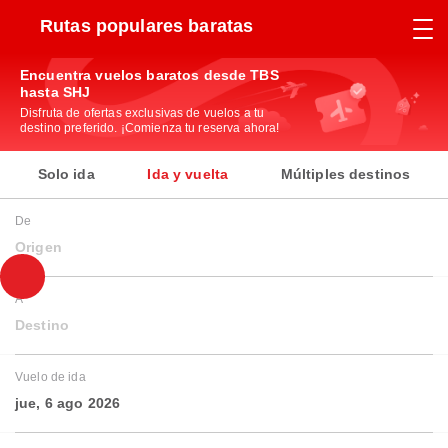
Rutas populares baratas
Encuentra vuelos baratos desde TBS
hasta SHJ
Disfruta de ofertas exclusivas de vuelos a tu
destino preferido. ¡Comienza tu reserva ahora!
Solo ida
Ida y vuelta
Múltiples destinos
De
Origen
A
Destino
Vuelo de ida
jue, 6 ago 2026