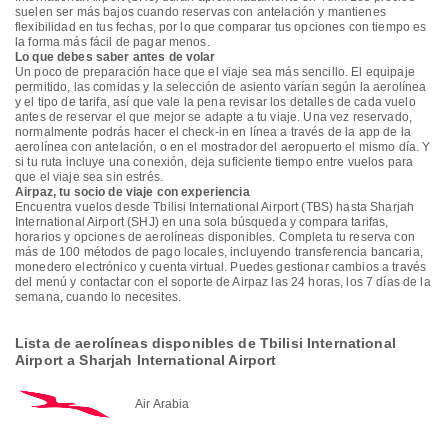
suelen ser más bajos cuando reservas con antelación y mantienes
flexibilidad en tus fechas, por lo que comparar tus opciones con tiempo es
la forma más fácil de pagar menos.
Lo que debes saber antes de volar
Un poco de preparación hace que el viaje sea más sencillo. El equipaje
permitido, las comidas y la selección de asiento varían según la aerolínea
y el tipo de tarifa, así que vale la pena revisar los detalles de cada vuelo
antes de reservar el que mejor se adapte a tu viaje. Una vez reservado,
normalmente podrás hacer el check-in en línea a través de la app de la
aerolínea con antelación, o en el mostrador del aeropuerto el mismo día. Y
si tu ruta incluye una conexión, deja suficiente tiempo entre vuelos para
que el viaje sea sin estrés.
Airpaz, tu socio de viaje con experiencia
Encuentra vuelos desde Tbilisi International Airport (TBS) hasta Sharjah
International Airport (SHJ) en una sola búsqueda y compara tarifas,
horarios y opciones de aerolíneas disponibles. Completa tu reserva con
más de 100 métodos de pago locales, incluyendo transferencia bancaria,
monedero electrónico y cuenta virtual. Puedes gestionar cambios a través
del menú y contactar con el soporte de Airpaz las 24 horas, los 7 días de la
semana, cuando lo necesites.
Lista de aerolíneas disponibles de Tbilisi International
Airport a Sharjah International Airport
Air Arabia