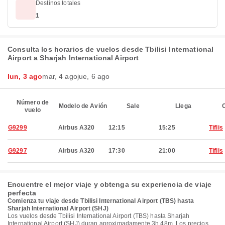
Destinos totales
1
Consulta los horarios de vuelos desde Tbilisi International
Airport a Sharjah International Airport
lun, 3 ago
mar, 4 ago
jue, 6 ago
Número de
Modelo de Avión
Sale
Llega
C
vuelo
G9299
Airbus A320
12:15
15:25
Tiflis
G9297
Airbus A320
17:30
21:00
Tiflis
Encuentre el mejor viaje y obtenga su experiencia de viaje
perfecta
Comienza tu viaje desde Tbilisi International Airport (TBS) hasta
Sharjah International Airport (SHJ)
Los vuelos desde Tbilisi International Airport (TBS) hasta Sharjah
International Airport (SHJ) duran aproximadamente 3h 48m. Los precios