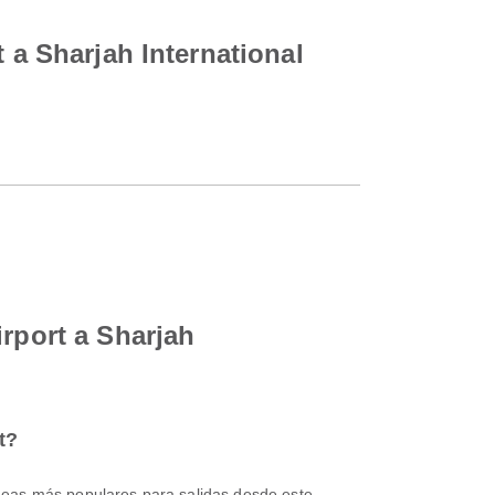
 a Sharjah International
irport a Sharjah
t?
íneas más populares para salidas desde este