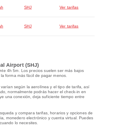
ah
SHJ
Ver tarifas
ah
SHJ
Ver tarifas
al Airport (SHJ)
ente 4h 5m. Los precios suelen ser más bajos
 la forma más fácil de pagar menos.
arían según la aerolínea y el tipo de tarifa, así
rvado, normalmente podrás hacer el check-in en
uye una conexión, deja suficiente tiempo entre
úsqueda y compara tarifas, horarios y opciones de
ia, monedero electrónico y cuenta virtual. Puedes
 cuando lo necesites.