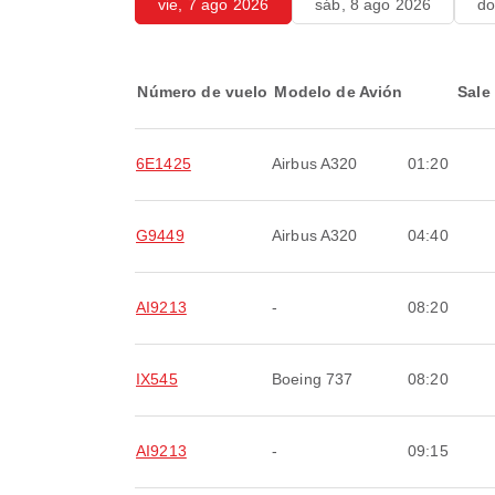
vie, 7 ago 2026
sáb, 8 ago 2026
do
Número de vuelo
Modelo de Avión
Sale
6E1425
Airbus A320
01:20
G9449
Airbus A320
04:40
AI9213
-
08:20
IX545
Boeing 737
08:20
AI9213
-
09:15