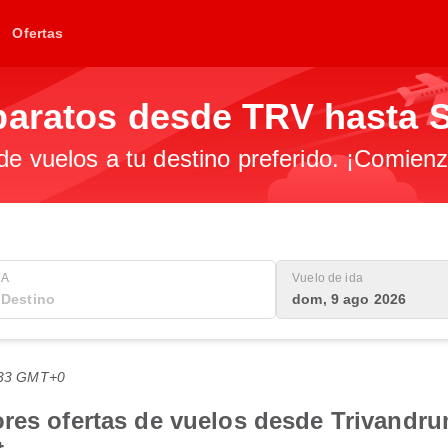
Ofertas
baratos desde TRV hasta 
 de vuelos a tu destino preferido. ¡Comien
A
Vuelo de ida
dom, 9 ago 2026
1:33 GMT+0
res ofertas de vuelos desde Trivandrum