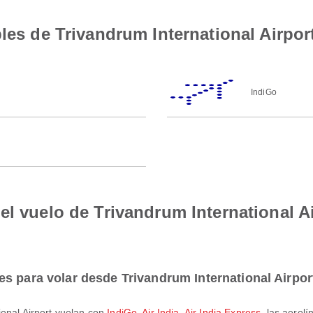
les de Trivandrum International Airport
IndiGo
el vuelo de Trivandrum International A
s para volar desde Trivandrum International Airpor
ional Airport vuelan con
IndiGo
,
Air India
,
Air India Express
, las aerol