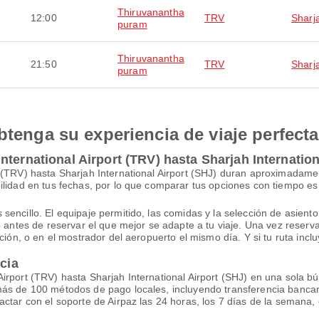
Thiruvanantha
12:00
TRV
Sharj
puram
Thiruvanantha
21:50
TRV
Sharj
puram
btenga su experiencia de viaje perfecta
ternational Airport (TRV) hasta Sharjah Internation
t (TRV) hasta Sharjah International Airport (SHJ) duran aproximadam
ilidad en tus fechas, por lo que comparar tus opciones con tiempo es
ncillo. El equipaje permitido, las comidas y la selección de asiento v
lo antes de reservar el que mejor se adapte a tu viaje. Una vez rese
ción, o en el mostrador del aeropuerto el mismo día. Y si tu ruta incl
ncia
irport (TRV) hasta Sharjah International Airport (SHJ) en una sola b
más de 100 métodos de pago locales, incluyendo transferencia bancar
actar con el soporte de Airpaz las 24 horas, los 7 días de la semana,