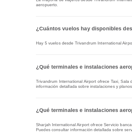
aeropuerto.
¿Cuántos vuelos hay disponibles desd
Hay 5 vuelos desde Trivandrum International Airpor
¿Qué terminales e instalaciones aero
Trivandrum International Airport ofrece Taxi, Sala de guardería, Clínica y farmacias y muchos otros servicios para mejorar tu experiencia de viaje. Puedes consultar
información detallada sobre instalaciones y plano
¿Qué terminales e instalaciones aerop
Sharjah International Airport ofrece Servicio bancario/ATM, Zona de fumadores, Área de espera y muchas otras comodidades para mejorar tu experiencia de viaje.
Puedes consultar información detallada sobre serv