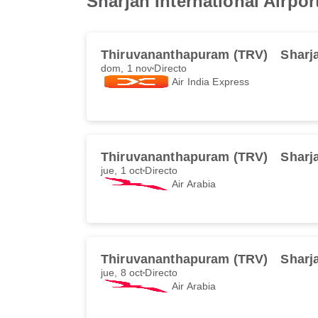
Sharjah International Airpor
Thiruvananthapuram (TRV)
Sharj
dom, 1 nov
Directo
Air India Express
Thiruvananthapuram (TRV)
Sharj
jue, 1 oct
Directo
Air Arabia
Thiruvananthapuram (TRV)
Sharj
jue, 8 oct
Directo
Air Arabia