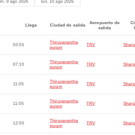
m, 9 ago 2026
lun, 10 ago 2026
Aeropuerto de
C
Llega
Ciudad de salida
salida
Thiruvanantha
03:55
TRV
Sharj
puram
Thiruvanantha
07:10
TRV
Sharj
puram
Thiruvanantha
11:05
TRV
Sharj
puram
Thiruvanantha
11:05
TRV
Sharj
puram
Thiruvanantha
12:00
TRV
Sharj
puram