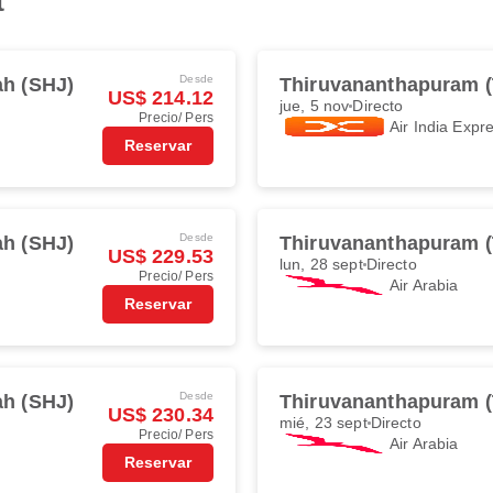
t
Desde
ah (SHJ)
Thiruvananthapuram 
US$ 214.12
jue, 5 nov
Directo
Precio/ Pers
Air India Expr
Reservar
Desde
ah (SHJ)
Thiruvananthapuram 
US$ 229.53
lun, 28 sept
Directo
Precio/ Pers
Air Arabia
Reservar
Desde
ah (SHJ)
Thiruvananthapuram 
US$ 230.34
mié, 23 sept
Directo
Precio/ Pers
Air Arabia
Reservar