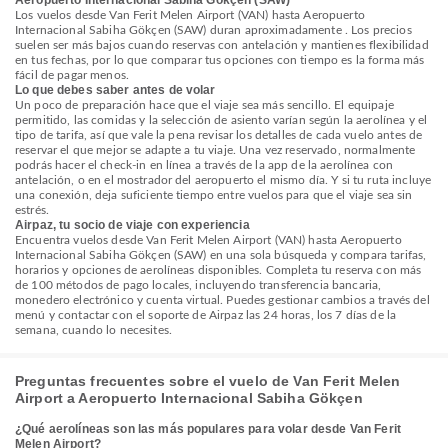
Aeropuerto Internacional Sabiha Gökçen (SAW)
Los vuelos desde Van Ferit Melen Airport (VAN) hasta Aeropuerto
Internacional Sabiha Gökçen (SAW) duran aproximadamente . Los precios
suelen ser más bajos cuando reservas con antelación y mantienes flexibilidad
en tus fechas, por lo que comparar tus opciones con tiempo es la forma más
fácil de pagar menos.
Lo que debes saber antes de volar
Un poco de preparación hace que el viaje sea más sencillo. El equipaje
permitido, las comidas y la selección de asiento varían según la aerolínea y el
tipo de tarifa, así que vale la pena revisar los detalles de cada vuelo antes de
reservar el que mejor se adapte a tu viaje. Una vez reservado, normalmente
podrás hacer el check-in en línea a través de la app de la aerolínea con
antelación, o en el mostrador del aeropuerto el mismo día. Y si tu ruta incluye
una conexión, deja suficiente tiempo entre vuelos para que el viaje sea sin
estrés.
Airpaz, tu socio de viaje con experiencia
Encuentra vuelos desde Van Ferit Melen Airport (VAN) hasta Aeropuerto
Internacional Sabiha Gökçen (SAW) en una sola búsqueda y compara tarifas,
horarios y opciones de aerolíneas disponibles. Completa tu reserva con más
de 100 métodos de pago locales, incluyendo transferencia bancaria,
monedero electrónico y cuenta virtual. Puedes gestionar cambios a través del
menú y contactar con el soporte de Airpaz las 24 horas, los 7 días de la
semana, cuando lo necesites.
Preguntas frecuentes sobre el vuelo de Van Ferit Melen
Airport a Aeropuerto Internacional Sabiha Gökçen
¿Qué aerolíneas son las más populares para volar desde Van Ferit
Melen Airport?