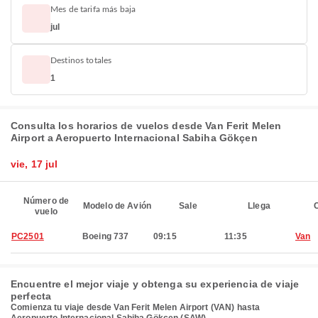
Mes de tarifa más baja
jul
Destinos totales
1
Consulta los horarios de vuelos desde Van Ferit Melen
Airport a Aeropuerto Internacional Sabiha Gökçen
vie, 17 jul
Número de
Modelo de Avión
Sale
Llega
C
vuelo
PC2501
Boeing 737
09:15
11:35
Van
Encuentre el mejor viaje y obtenga su experiencia de viaje
perfecta
Comienza tu viaje desde Van Ferit Melen Airport (VAN) hasta