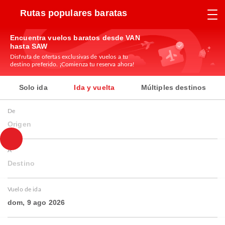
Rutas populares baratas
Encuentra vuelos baratos desde VAN
hasta SAW
Disfruta de ofertas exclusivas de vuelos a tu
destino preferido. ¡Comienza tu reserva ahora!
Solo ida
Ida y vuelta
Múltiples destinos
De
Origen
A
Destino
Vuelo de ida
dom, 9 ago 2026