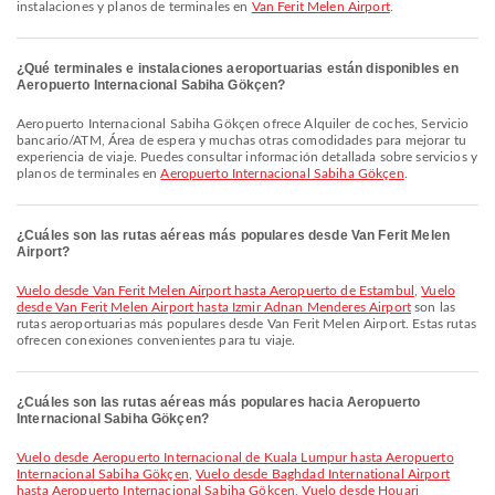
instalaciones y planos de terminales en
Van Ferit Melen Airport
.
¿Qué terminales e instalaciones aeroportuarias están disponibles en
Aeropuerto Internacional Sabiha Gökçen?
Aeropuerto Internacional Sabiha Gökçen ofrece Alquiler de coches, Servicio
bancario/ATM, Área de espera y muchas otras comodidades para mejorar tu
experiencia de viaje. Puedes consultar información detallada sobre servicios y
planos de terminales en
Aeropuerto Internacional Sabiha Gökçen
.
¿Cuáles son las rutas aéreas más populares desde Van Ferit Melen
Airport?
Vuelo desde Van Ferit Melen Airport hasta Aeropuerto de Estambul
,
Vuelo
desde Van Ferit Melen Airport hasta Izmir Adnan Menderes Airport
son las
rutas aeroportuarias más populares desde Van Ferit Melen Airport. Estas rutas
ofrecen conexiones convenientes para tu viaje.
¿Cuáles son las rutas aéreas más populares hacia Aeropuerto
Internacional Sabiha Gökçen?
Vuelo desde Aeropuerto Internacional de Kuala Lumpur hasta Aeropuerto
Internacional Sabiha Gökçen
,
Vuelo desde Baghdad International Airport
hasta Aeropuerto Internacional Sabiha Gökçen
,
Vuelo desde Houari