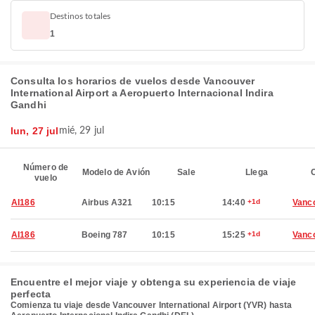
Destinos totales
1
Consulta los horarios de vuelos desde Vancouver
International Airport a Aeropuerto Internacional Indira
Gandhi
lun, 27 jul
mié, 29 jul
Número de
Modelo de Avión
Sale
Llega
C
vuelo
AI186
Airbus A321
10:15
14:40
+1d
Vanc
AI186
Boeing 787
10:15
15:25
+1d
Vanc
Encuentre el mejor viaje y obtenga su experiencia de viaje
perfecta
Comienza tu viaje desde Vancouver International Airport (YVR) hasta