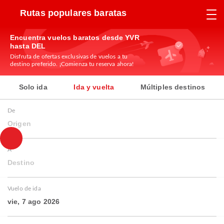
Rutas populares baratas
Encuentra vuelos baratos desde YVR
hasta DEL
Disfruta de ofertas exclusivas de vuelos a tu
destino preferido. ¡Comienza tu reserva ahora!
Solo ida
Ida y vuelta
Múltiples destinos
De
Origen
A
Destino
Vuelo de ida
vie, 7 ago 2026