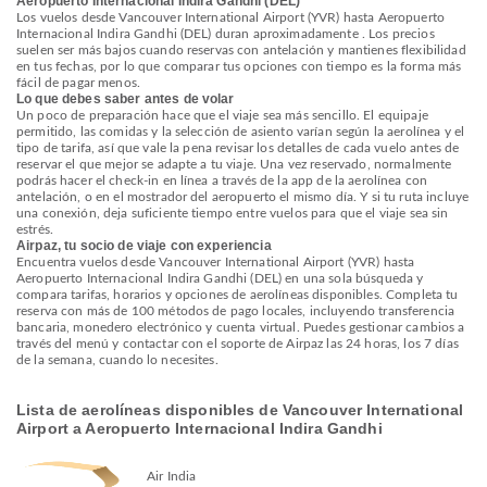
Aeropuerto Internacional Indira Gandhi (DEL)
Los vuelos desde Vancouver International Airport (YVR) hasta Aeropuerto
Internacional Indira Gandhi (DEL) duran aproximadamente . Los precios
suelen ser más bajos cuando reservas con antelación y mantienes flexibilidad
en tus fechas, por lo que comparar tus opciones con tiempo es la forma más
fácil de pagar menos.
Lo que debes saber antes de volar
Un poco de preparación hace que el viaje sea más sencillo. El equipaje
permitido, las comidas y la selección de asiento varían según la aerolínea y el
tipo de tarifa, así que vale la pena revisar los detalles de cada vuelo antes de
reservar el que mejor se adapte a tu viaje. Una vez reservado, normalmente
podrás hacer el check-in en línea a través de la app de la aerolínea con
antelación, o en el mostrador del aeropuerto el mismo día. Y si tu ruta incluye
una conexión, deja suficiente tiempo entre vuelos para que el viaje sea sin
estrés.
Airpaz, tu socio de viaje con experiencia
Encuentra vuelos desde Vancouver International Airport (YVR) hasta
Aeropuerto Internacional Indira Gandhi (DEL) en una sola búsqueda y
compara tarifas, horarios y opciones de aerolíneas disponibles. Completa tu
reserva con más de 100 métodos de pago locales, incluyendo transferencia
bancaria, monedero electrónico y cuenta virtual. Puedes gestionar cambios a
través del menú y contactar con el soporte de Airpaz las 24 horas, los 7 días
de la semana, cuando lo necesites.
Lista de aerolíneas disponibles de Vancouver International
Airport a Aeropuerto Internacional Indira Gandhi
Air India