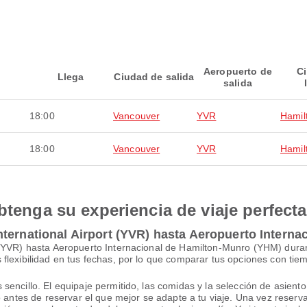
Aeropuerto de
C
Llega
Ciudad de salida
salida
18:00
Vancouver
YVR
Hamil
18:00
Vancouver
YVR
Hamil
btenga su experiencia de viaje perfecta
ternational Airport (YVR) hasta Aeropuerto Intern
t (YVR) hasta Aeropuerto Internacional de Hamilton-Munro (YHM) dur
flexibilidad en tus fechas, por lo que comparar tus opciones con tie
ncillo. El equipaje permitido, las comidas y la selección de asiento v
lo antes de reservar el que mejor se adapte a tu viaje. Una vez rese