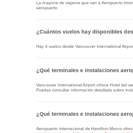
La mayoría de viajeros que van a Aeropuerto Int
aeropuerto.
¿Cuántos vuelos hay disponibles des
Hay 4 vuelos desde Vancouver International Airpo
¿Qué terminales e instalaciones aero
Vancouver International Airport ofrece Hotel del aeropuerto, Servicio bancario/ATM, Área de espera y muchos otros servicios para mejorar tu experiencia de viaje.
Puedes consultar información detallada sobre ins
¿Qué terminales e instalaciones aero
Aeropuerto Internacional de Hamilton-Munro ofrece y muchas otras comodidades para mejorar tu experiencia de viaje. Puedes consultar información detallada sobre