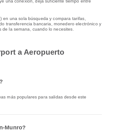
uye una conexión, deja suficiente tiempo entre
) en una sola búsqueda y compara tarifas,
do transferencia bancaria, monedero electrónico y
as de la semana, cuando lo necesites.
rport a Aeropuerto
t?
neas más populares para salidas desde este
ton-Munro?