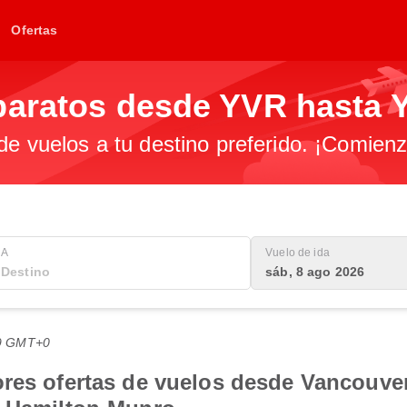
Ofertas
baratos desde YVR hasta
 de vuelos a tu destino preferido. ¡Comien
A
Vuelo de ida
sáb, 8 ago 2026
:59 GMT+0
res ofertas de vuelos desde Vancouver 