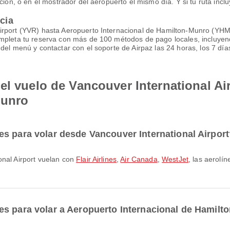
ción, o en el mostrador del aeropuerto el mismo día. Y si tu ruta incl
ncia
irport (YVR) hasta Aeropuerto Internacional de Hamilton-Munro (YHM
ompleta tu reserva con más de 100 métodos de pago locales, incluyen
 del menú y contactar con el soporte de Airpaz las 24 horas, los 7 dí
el vuelo de Vancouver International Ai
Munro
s para volar desde Vancouver International Airpor
onal Airport vuelan con
Flair Airlines
,
Air Canada
,
WestJet
, las aerolí
es para volar a Aeropuerto Internacional de Hamil