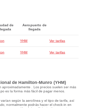
iudad de
Aeropuerto de
llegada
llegada
ton
YHM
Ver tarifas
ton
YHM
Ver tarifas
acional de Hamilton-Munro (YHM)
an aproximadamente . Los precios suelen ser más
mpo es la forma más fácil de pagar menos.
arían según la aerolínea y el tipo de tarifa, así
rvado, normalmente podrás hacer el check-in en