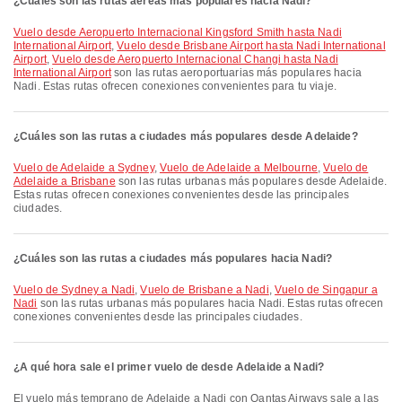
¿Cuáles son las rutas aéreas más populares hacia Nadi?
Vuelo desde Aeropuerto Internacional Kingsford Smith hasta Nadi
International Airport
,
Vuelo desde Brisbane Airport hasta Nadi International
Airport
,
Vuelo desde Aeropuerto Internacional Changi hasta Nadi
International Airport
son las rutas aeroportuarias más populares hacia
Nadi. Estas rutas ofrecen conexiones convenientes para tu viaje.
¿Cuáles son las rutas a ciudades más populares desde Adelaide?
Vuelo de Adelaide a Sydney
,
Vuelo de Adelaide a Melbourne
,
Vuelo de
Adelaide a Brisbane
son las rutas urbanas más populares desde Adelaide.
Estas rutas ofrecen conexiones convenientes desde las principales
ciudades.
¿Cuáles son las rutas a ciudades más populares hacia Nadi?
Vuelo de Sydney a Nadi
,
Vuelo de Brisbane a Nadi
,
Vuelo de Singapur a
Nadi
son las rutas urbanas más populares hacia Nadi. Estas rutas ofrecen
conexiones convenientes desde las principales ciudades.
¿A qué hora sale el primer vuelo de desde Adelaide a Nadi?
El vuelo más temprano de Adelaide a Nadi con Qantas Airways sale a las