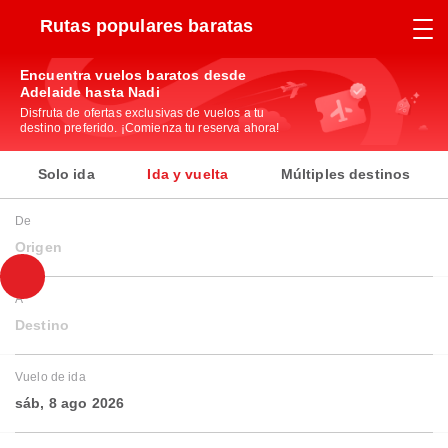
Rutas populares baratas
Encuentra vuelos baratos desde
Adelaide hasta Nadi
Disfruta de ofertas exclusivas de vuelos a tu
destino preferido. ¡Comienza tu reserva ahora!
Solo ida
Ida y vuelta
Múltiples destinos
De
Origen
A
Destino
Vuelo de ida
sáb, 8 ago 2026