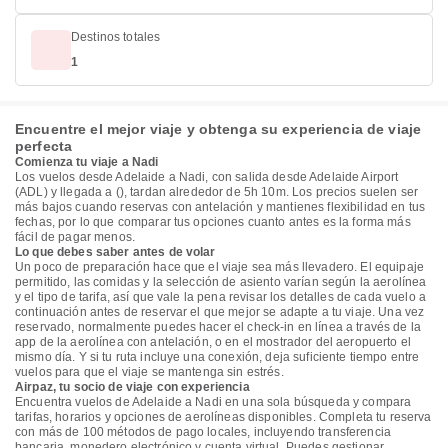
Destinos totales
1
Encuentre el mejor viaje y obtenga su experiencia de viaje
perfecta
Comienza tu viaje a Nadi
Los vuelos desde Adelaide a Nadi, con salida desde Adelaide Airport
(ADL) y llegada a (), tardan alrededor de 5h 10m. Los precios suelen ser
más bajos cuando reservas con antelación y mantienes flexibilidad en tus
fechas, por lo que comparar tus opciones cuanto antes es la forma más
fácil de pagar menos.
Lo que debes saber antes de volar
Un poco de preparación hace que el viaje sea más llevadero. El equipaje
permitido, las comidas y la selección de asiento varían según la aerolínea
y el tipo de tarifa, así que vale la pena revisar los detalles de cada vuelo a
continuación antes de reservar el que mejor se adapte a tu viaje. Una vez
reservado, normalmente puedes hacer el check-in en línea a través de la
app de la aerolínea con antelación, o en el mostrador del aeropuerto el
mismo día. Y si tu ruta incluye una conexión, deja suficiente tiempo entre
vuelos para que el viaje se mantenga sin estrés.
Airpaz, tu socio de viaje con experiencia
Encuentra vuelos de Adelaide a Nadi en una sola búsqueda y compara
tarifas, horarios y opciones de aerolíneas disponibles. Completa tu reserva
con más de 100 métodos de pago locales, incluyendo transferencia
bancaria, monedero electrónico y cuenta virtual. Puedes gestionar