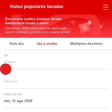
Rutas populares baratas
Encuentra vuelos baratos desde
Amsterdam hasta Lisbon
Disfruta de ofertas exclusivas de vuelos a tu
destino preferido. ¡Comienza tu reserva ahora!
Solo ida
Ida y vuelta
Múltiples destinos
De
Origen
A
Destino
Vuelo de ida
mar, 11 ago 2026