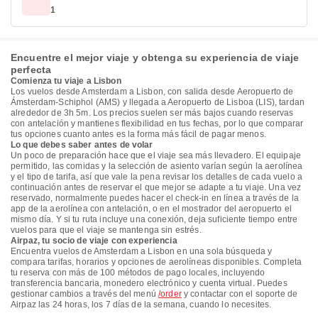
1
Encuentre el mejor viaje y obtenga su experiencia de viaje
perfecta
Comienza tu viaje a Lisbon
Los vuelos desde Amsterdam a Lisbon, con salida desde Aeropuerto de
Ámsterdam-Schiphol (AMS) y llegada a Aeropuerto de Lisboa (LIS), tardan
alrededor de 3h 5m. Los precios suelen ser más bajos cuando reservas
con antelación y mantienes flexibilidad en tus fechas, por lo que comparar
tus opciones cuanto antes es la forma más fácil de pagar menos.
Lo que debes saber antes de volar
Un poco de preparación hace que el viaje sea más llevadero. El equipaje
permitido, las comidas y la selección de asiento varían según la aerolínea
y el tipo de tarifa, así que vale la pena revisar los detalles de cada vuelo a
continuación antes de reservar el que mejor se adapte a tu viaje. Una vez
reservado, normalmente puedes hacer el check-in en línea a través de la
app de la aerolínea con antelación, o en el mostrador del aeropuerto el
mismo día. Y si tu ruta incluye una conexión, deja suficiente tiempo entre
vuelos para que el viaje se mantenga sin estrés.
Airpaz, tu socio de viaje con experiencia
Encuentra vuelos de Amsterdam a Lisbon en una sola búsqueda y
compara tarifas, horarios y opciones de aerolíneas disponibles. Completa
tu reserva con más de 100 métodos de pago locales, incluyendo
transferencia bancaria, monedero electrónico y cuenta virtual. Puedes
gestionar cambios a través del menú
/order
y contactar con el soporte de
Airpaz las 24 horas, los 7 días de la semana, cuando lo necesites.