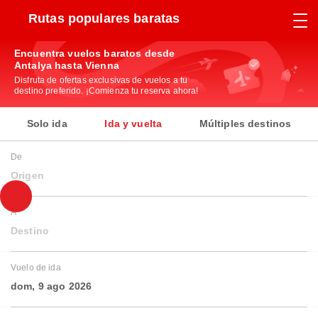
Rutas populares baratas
Encuentra vuelos baratos desde
Antalya hasta Vienna
Disfruta de ofertas exclusivas de vuelos a tu
destino preferido. ¡Comienza tu reserva ahora!
Solo ida
Ida y vuelta
Múltiples destinos
De
Origen
A
Destino
Vuelo de ida
dom, 9 ago 2026