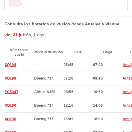
1
Consulta los horarios de vuelos desde Antalya a Vienna
vie, 31 jul
sáb, 1 ago
Número de
Modelo de Avión
Sale
Llega
C
vuelo
XQ194
-
05:45
07:40
Anta
XQ198
Boeing 737
07:20
09:15
Anta
PC5047
Airbus A320
08:55
10:50
Anta
XQ190
Boeing 737
12:10
14:05
Anta
XQ196
Boeing 737
16:05
18:00
Anta