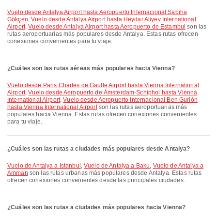
Vuelo desde Antalya Airport hasta Aeropuerto Internacional Sabiha
Gökçen
,
Vuelo desde Antalya Airport hasta Heydar Aliyev International
Airport
,
Vuelo desde Antalya Airport hasta Aeropuerto de Estambul
son las
rutas aeroportuarias más populares desde Antalya. Estas rutas ofrecen
conexiones convenientes para tu viaje.
¿Cuáles son las rutas aéreas más populares hacia Vienna?
Vuelo desde Paris Charles de Gaulle Airport hasta Vienna International
Airport
,
Vuelo desde Aeropuerto de Ámsterdam-Schiphol hasta Vienna
International Airport
,
Vuelo desde Aeropuerto Internacional Ben Gurión
hasta Vienna International Airport
son las rutas aeroportuarias más
populares hacia Vienna. Estas rutas ofrecen conexiones convenientes
para tu viaje.
¿Cuáles son las rutas a ciudades más populares desde Antalya?
Vuelo de Antalya a Istanbul
,
Vuelo de Antalya a Baku
,
Vuelo de Antalya a
Amman
son las rutas urbanas más populares desde Antalya. Estas rutas
ofrecen conexiones convenientes desde las principales ciudades.
¿Cuáles son las rutas a ciudades más populares hacia Vienna?