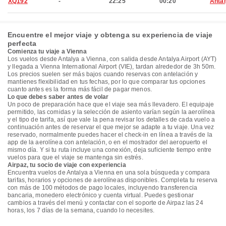
XQ192
-
22:25
00:20
Anta
Encuentre el mejor viaje y obtenga su experiencia de viaje
perfecta
Comienza tu viaje a Vienna
Los vuelos desde Antalya a Vienna, con salida desde Antalya Airport (AYT)
y llegada a Vienna International Airport (VIE), tardan alrededor de 3h 50m.
Los precios suelen ser más bajos cuando reservas con antelación y
mantienes flexibilidad en tus fechas, por lo que comparar tus opciones
cuanto antes es la forma más fácil de pagar menos.
Lo que debes saber antes de volar
Un poco de preparación hace que el viaje sea más llevadero. El equipaje
permitido, las comidas y la selección de asiento varían según la aerolínea
y el tipo de tarifa, así que vale la pena revisar los detalles de cada vuelo a
continuación antes de reservar el que mejor se adapte a tu viaje. Una vez
reservado, normalmente puedes hacer el check-in en línea a través de la
app de la aerolínea con antelación, o en el mostrador del aeropuerto el
mismo día. Y si tu ruta incluye una conexión, deja suficiente tiempo entre
vuelos para que el viaje se mantenga sin estrés.
Airpaz, tu socio de viaje con experiencia
Encuentra vuelos de Antalya a Vienna en una sola búsqueda y compara
tarifas, horarios y opciones de aerolíneas disponibles. Completa tu reserva
con más de 100 métodos de pago locales, incluyendo transferencia
bancaria, monedero electrónico y cuenta virtual. Puedes gestionar
cambios a través del menú y contactar con el soporte de Airpaz las 24
horas, los 7 días de la semana, cuando lo necesites.