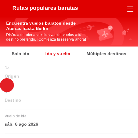
Rutas populares baratas
Encuentra vuelos baratos desde
Atenas hasta Berlín
Disfruta de ofertas exclusivas de vuelos a tu
destino preferido. ¡Comienza tu reserva ahora!
Solo ida
Ida y vuelta
Múltiples destinos
De
Origen
A
Destino
Vuelo de ida
sáb, 8 ago 2026