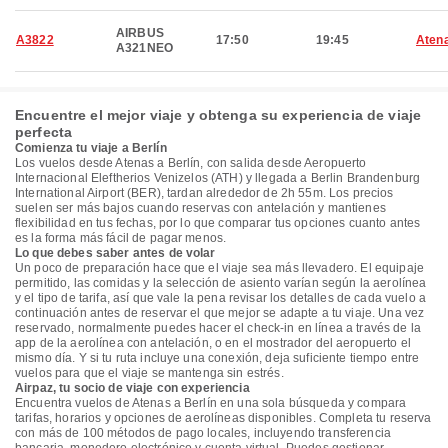
AIRBUS
A3822
17:50
19:45
Aten
A321NEO
Encuentre el mejor viaje y obtenga su experiencia de viaje
perfecta
Comienza tu viaje a Berlín
Los vuelos desde Atenas a Berlín, con salida desde Aeropuerto
Internacional Eleftherios Venizelos (ATH) y llegada a Berlin Brandenburg
International Airport (BER), tardan alrededor de 2h 55m. Los precios
suelen ser más bajos cuando reservas con antelación y mantienes
flexibilidad en tus fechas, por lo que comparar tus opciones cuanto antes
es la forma más fácil de pagar menos.
Lo que debes saber antes de volar
Un poco de preparación hace que el viaje sea más llevadero. El equipaje
permitido, las comidas y la selección de asiento varían según la aerolínea
y el tipo de tarifa, así que vale la pena revisar los detalles de cada vuelo a
continuación antes de reservar el que mejor se adapte a tu viaje. Una vez
reservado, normalmente puedes hacer el check-in en línea a través de la
app de la aerolínea con antelación, o en el mostrador del aeropuerto el
mismo día. Y si tu ruta incluye una conexión, deja suficiente tiempo entre
vuelos para que el viaje se mantenga sin estrés.
Airpaz, tu socio de viaje con experiencia
Encuentra vuelos de Atenas a Berlín en una sola búsqueda y compara
tarifas, horarios y opciones de aerolíneas disponibles. Completa tu reserva
con más de 100 métodos de pago locales, incluyendo transferencia