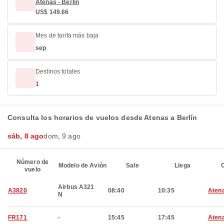
Atenas - Berlín
US$ 149.66
Mes de tarifa más baja
sep
Destinos totales
1
Consulta los horarios de vuelos desde Atenas a Berlín
sáb, 8 ago
dom, 9 ago
Número de
Modelo de Avión
Sale
Llega
C
vuelo
Airbus A321
A3820
08:40
10:35
Aten
N
FR171
-
15:45
17:45
Aten