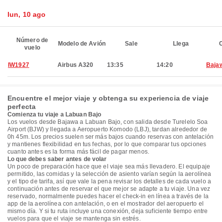
lun, 10 ago
Número de
Modelo de Avión
Sale
Llega
C
vuelo
IW1927
Airbus A320
13:35
14:20
Baja
Encuentre el mejor viaje y obtenga su experiencia de viaje
perfecta
Comienza tu viaje a Labuan Bajo
Los vuelos desde Bajawa a Labuan Bajo, con salida desde Turelelo Soa
Airport (BJW) y llegada a Aeropuerto Komodo (LBJ), tardan alrededor de
0h 45m. Los precios suelen ser más bajos cuando reservas con antelación
y mantienes flexibilidad en tus fechas, por lo que comparar tus opciones
cuanto antes es la forma más fácil de pagar menos.
Lo que debes saber antes de volar
Un poco de preparación hace que el viaje sea más llevadero. El equipaje
permitido, las comidas y la selección de asiento varían según la aerolínea
y el tipo de tarifa, así que vale la pena revisar los detalles de cada vuelo a
continuación antes de reservar el que mejor se adapte a tu viaje. Una vez
reservado, normalmente puedes hacer el check-in en línea a través de la
app de la aerolínea con antelación, o en el mostrador del aeropuerto el
mismo día. Y si tu ruta incluye una conexión, deja suficiente tiempo entre
vuelos para que el viaje se mantenga sin estrés.