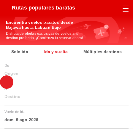
Rutas populares baratas
Encuentra vuelos baratos desde
Bajawa hasta Labuan Bajo
Disfruta de ofertas exclusivas de vuelos a tu
destino preferido. ¡Comienza tu reserva ahora!
Solo ida
Ida y vuelta
Múltiples destinos
De
Origen
A
Destino
Vuelo de ida
dom, 9 ago 2026