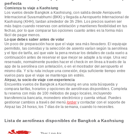
perfecta
Comienza tu viaje a Kaohsiung
Los vuelos desde Bangkok a Kaohsiung, con salida desde Aeropuerto
Internacional Suvarnabhumi (BKK) y llegada a Aeropuerto Internacional de
Kaohsiung (KHH), tardan alrededor de 3h 29m. Los precios suelen ser
más bajos cuando reservas con antelación y mantienes flexibilidad en tus
fechas, por lo que comparar tus opciones cuanto antes es la forma más
fácil de pagar menos.
Lo que debes saber antes de volar
Un poco de preparación hace que el viaje sea más llevadero. El equipaje
permitido, las comidas y la selección de asiento varían según la aerolínea
y el tipo de tarifa, así que vale la pena revisar los detalles de cada vuelo a
continuación antes de reservar el que mejor se adapte a tu viaje. Una vez
reservado, normalmente puedes hacer el check-in en línea a través de la
app de la aerolínea con antelación, o en el mostrador del aeropuerto el
mismo día. Y si tu ruta incluye una conexión, deja suficiente tiempo entre
vuelos para que el viaje se mantenga sin estrés.
Airpaz, tu socio de viaje con experiencia
Encuentra vuelos de Bangkok a Kaohsiung en una sola búsqueda y
compara tarifas, horarios y opciones de aerolíneas disponibles. Completa
tu reserva con más de 100 métodos de pago locales, incluyendo
transferencia bancaria, monedero electrónico y cuenta virtual. Puedes
gestionar cambios a través del menú
/order
y contactar con el soporte de
Airpaz las 24 horas, los 7 días de la semana, cuando lo necesites.
Lista de aerolíneas disponibles de Bangkok a Kaohsiung
Thai Lion Air