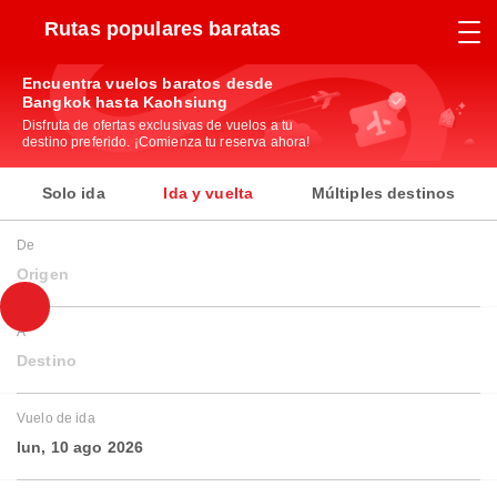
Rutas populares baratas
Encuentra vuelos baratos desde
Bangkok hasta Kaohsiung
Disfruta de ofertas exclusivas de vuelos a tu
destino preferido. ¡Comienza tu reserva ahora!
Solo ida
Ida y vuelta
Múltiples destinos
De
Origen
A
Destino
Vuelo de ida
lun, 10 ago 2026