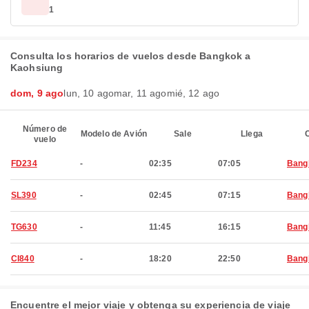
1
Consulta los horarios de vuelos desde Bangkok a
Kaohsiung
dom, 9 ago
lun, 10 ago
mar, 11 ago
mié, 12 ago
Número de
Modelo de Avión
Sale
Llega
C
vuelo
FD234
-
02:35
07:05
Bang
SL390
-
02:45
07:15
Bang
TG630
-
11:45
16:15
Bang
CI840
-
18:20
22:50
Bang
Encuentre el mejor viaje y obtenga su experiencia de viaje