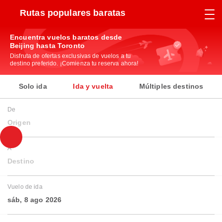
Rutas populares baratas
Encuentra vuelos baratos desde
Beijing hasta Toronto
Disfruta de ofertas exclusivas de vuelos a tu
destino preferido. ¡Comienza tu reserva ahora!
Solo ida
Ida y vuelta
Múltiples destinos
De
Origen
A
Destino
Vuelo de ida
sáb, 8 ago 2026