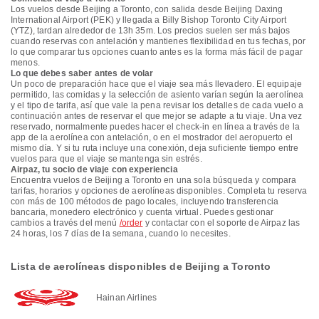
Los vuelos desde Beijing a Toronto, con salida desde Beijing Daxing
International Airport (PEK) y llegada a Billy Bishop Toronto City Airport
(YTZ), tardan alrededor de 13h 35m. Los precios suelen ser más bajos
cuando reservas con antelación y mantienes flexibilidad en tus fechas, por
lo que comparar tus opciones cuanto antes es la forma más fácil de pagar
menos.
Lo que debes saber antes de volar
Un poco de preparación hace que el viaje sea más llevadero. El equipaje
permitido, las comidas y la selección de asiento varían según la aerolínea
y el tipo de tarifa, así que vale la pena revisar los detalles de cada vuelo a
continuación antes de reservar el que mejor se adapte a tu viaje. Una vez
reservado, normalmente puedes hacer el check-in en línea a través de la
app de la aerolínea con antelación, o en el mostrador del aeropuerto el
mismo día. Y si tu ruta incluye una conexión, deja suficiente tiempo entre
vuelos para que el viaje se mantenga sin estrés.
Airpaz, tu socio de viaje con experiencia
Encuentra vuelos de Beijing a Toronto en una sola búsqueda y compara
tarifas, horarios y opciones de aerolíneas disponibles. Completa tu reserva
con más de 100 métodos de pago locales, incluyendo transferencia
bancaria, monedero electrónico y cuenta virtual. Puedes gestionar
cambios a través del menú
/order
y contactar con el soporte de Airpaz las
24 horas, los 7 días de la semana, cuando lo necesites.
Lista de aerolíneas disponibles de Beijing a Toronto
Hainan Airlines