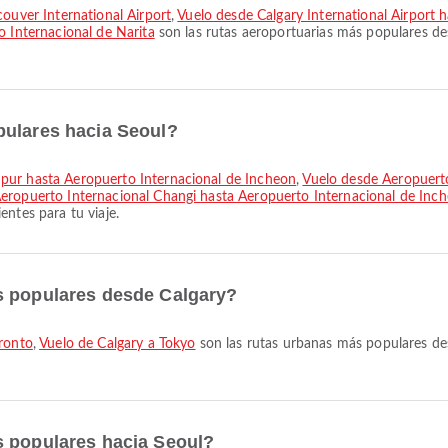
couver International Airport
,
Vuelo desde Calgary International Airport h
o Internacional de Narita
son las rutas aeroportuarias más populares de
pulares hacia Seoul?
mpur hasta Aeropuerto Internacional de Incheon
,
Vuelo desde Aeropuert
eropuerto Internacional Changi hasta Aeropuerto Internacional de Inc
ntes para tu viaje.
s populares desde Calgary?
oronto
,
Vuelo de Calgary a Tokyo
son las rutas urbanas más populares de
s populares hacia Seoul?