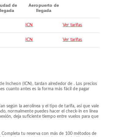
iudad de
Aeropuerto de
llegada
llegada
ICN
Ver tarifas
ICN
Ver tarifas
de Incheon (ICN), tardan alrededor de . Los precios
nes cuanto antes es la forma más fácil de pagar
n según la aerolínea y el tipo de tarifa, así que vale
rvado, normalmente puedes hacer el check-in en línea
nexión, deja suficiente tiempo entre vuelos para que
es. Completa tu reserva con más de 100 métodos de