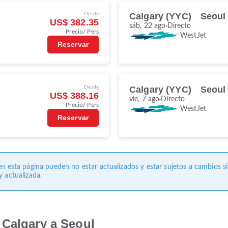
Desde
Calgary (YYC)
Seoul 
US$ 382.35
sáb, 22 ago
Directo
Precio/ Pers
WestJet
Reservar
Desde
Calgary (YYC)
Seoul 
US$ 388.16
vie, 7 ago
Directo
Precio/ Pers
WestJet
Reservar
en esta página pueden no estar actualizados y estar sujetos a cambios s
 actualizada.
 Calgary a Seoul