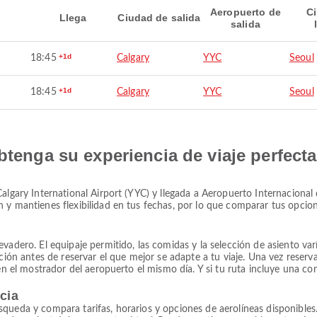
Aeropuerto de
C
Llega
Ciudad de salida
salida
+1d
18:45
Calgary
YYC
Seoul
+1d
18:45
Calgary
YYC
Seoul
btenga su experiencia de viaje perfecta
algary International Airport (YYC) y llegada a Aeropuerto Internacional 
 y mantienes flexibilidad en tus fechas, por lo que comparar tus opcio
adero. El equipaje permitido, las comidas y la selección de asiento varía
ación antes de reservar el que mejor se adapte a tu viaje. Una vez rese
 en el mostrador del aeropuerto el mismo día. Y si tu ruta incluye una co
ncia
squeda y compara tarifas, horarios y opciones de aerolíneas disponibl