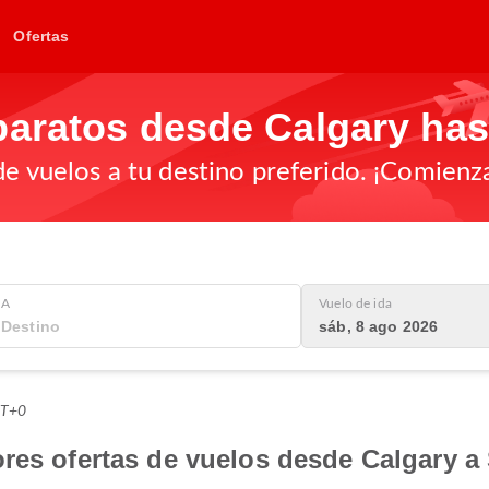
Ofertas
baratos desde Calgary has
de vuelos a tu destino preferido. ¡Comienz
A
Vuelo de ida
sáb, 8 ago 2026
MT+0
res ofertas de vuelos desde Calgary a