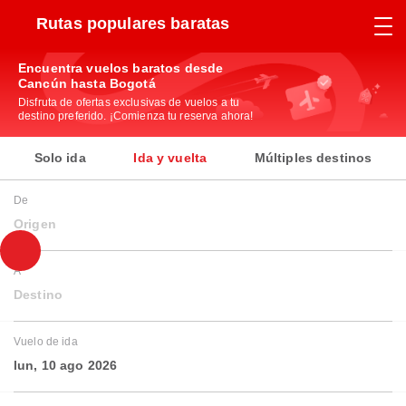
Rutas populares baratas
Encuentra vuelos baratos desde
Cancún hasta Bogotá
Disfruta de ofertas exclusivas de vuelos a tu
destino preferido. ¡Comienza tu reserva ahora!
Solo ida
Ida y vuelta
Múltiples destinos
De
Origen
A
Destino
Vuelo de ida
lun, 10 ago 2026