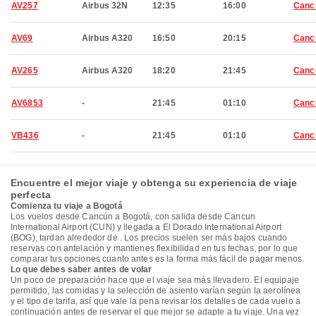
AV257
Airbus 32N
12:35
16:00
Canc
AV69
Airbus A320
16:50
20:15
Canc
AV265
Airbus A320
18:20
21:45
Canc
AV6853
-
21:45
01:10
Canc
VB436
-
21:45
01:10
Canc
Encuentre el mejor viaje y obtenga su experiencia de viaje
perfecta
Comienza tu viaje a Bogotá
Los vuelos desde Cancún a Bogotá, con salida desde Cancun
International Airport (CUN) y llegada a El Dorado International Airport
(BOG), tardan alrededor de . Los precios suelen ser más bajos cuando
reservas con antelación y mantienes flexibilidad en tus fechas, por lo que
comparar tus opciones cuanto antes es la forma más fácil de pagar menos.
Lo que debes saber antes de volar
Un poco de preparación hace que el viaje sea más llevadero. El equipaje
permitido, las comidas y la selección de asiento varían según la aerolínea
y el tipo de tarifa, así que vale la pena revisar los detalles de cada vuelo a
continuación antes de reservar el que mejor se adapte a tu viaje. Una vez