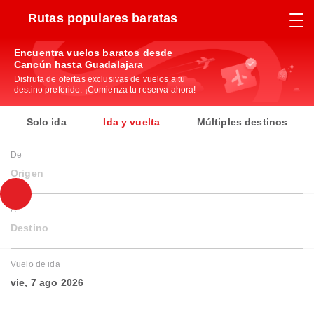
Rutas populares baratas
Encuentra vuelos baratos desde
Cancún hasta Guadalajara
Disfruta de ofertas exclusivas de vuelos a tu
destino preferido. ¡Comienza tu reserva ahora!
Solo ida
Ida y vuelta
Múltiples destinos
De
Origen
A
Destino
Vuelo de ida
vie, 7 ago 2026