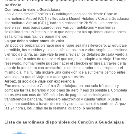
perfecta
Comienza tu viaje a Guadalajara
Los vuelos desde Cancún a Guadalajara, con salida desde Cancun
International Airport (CUN) y llegada a Miguel Hidalgo y Costilla Guadajara
International Airport (GDL), tardan alrededor de 2h 50m. Los precios
suelen ser más bajos cuando reservas con antelación y mantienes
flexibilidad en tus fechas, por lo que comparar tus opciones cuanto antes
es la forma más fácil de pagar menos.
Lo que debes saber antes de volar
Un poco de preparación hace que el viaje sea más llevadero. El equipaje
permitido, las comidas y la selección de asiento varían según la aerolínea
y el tipo de tarifa, así que vale la pena revisar los detalles de cada vuelo a
continuación antes de reservar el que mejor se adapte a tu viaje. Una vez
reservado, normalmente puedes hacer el check-in en línea a través de la
app de la aerolínea con antelación, o en el mostrador del aeropuerto el
mismo día. Y si tu ruta incluye una conexión, deja suficiente tiempo entre
vuelos para que el viaje se mantenga sin estrés.
Airpaz, tu socio de viaje con experiencia
Encuentra vuelos de Cancún a Guadalajara en una sola búsqueda y
compara tarifas, horarios y opciones de aerolíneas disponibles. Completa
tu reserva con más de 100 métodos de pago locales, incluyendo
transferencia bancaria, monedero electrónico y cuenta virtual. Puedes
gestionar cambios a través del menú y contactar con el soporte de Airpaz
las 24 horas, los 7 días de la semana, cuando lo necesites.
Lista de aerolíneas disponibles de Cancún a Guadalajara