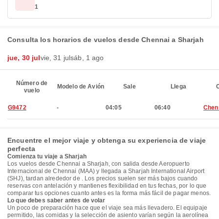
1
Consulta los horarios de vuelos desde Chennai a Sharjah
jue, 30 jul
vie, 31 jul
sáb, 1 ago
Número de
Modelo de Avión
Sale
Llega
C
vuelo
G9472
-
04:05
06:40
Chen
Encuentre el mejor viaje y obtenga su experiencia de viaje
perfecta
Comienza tu viaje a Sharjah
Los vuelos desde Chennai a Sharjah, con salida desde Aeropuerto
Internacional de Chennai (MAA) y llegada a Sharjah International Airport
(SHJ), tardan alrededor de . Los precios suelen ser más bajos cuando
reservas con antelación y mantienes flexibilidad en tus fechas, por lo que
comparar tus opciones cuanto antes es la forma más fácil de pagar menos.
Lo que debes saber antes de volar
Un poco de preparación hace que el viaje sea más llevadero. El equipaje
permitido, las comidas y la selección de asiento varían según la aerolínea