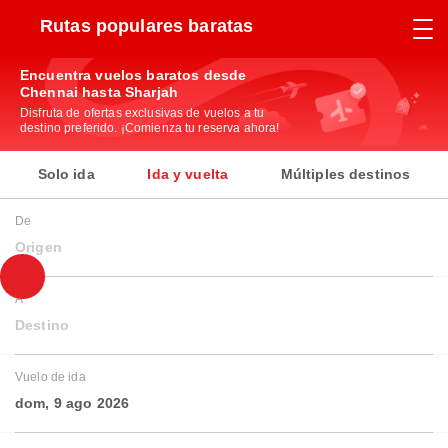
Rutas populares baratas
Encuentra vuelos baratos desde
Chennai hasta Sharjah
Disfruta de ofertas exclusivas de vuelos a tu
destino preferido. ¡Comienza tu reserva ahora!
Solo ida
Ida y vuelta
Múltiples destinos
De
Origen
A
Destino
Vuelo de ida
dom, 9 ago 2026