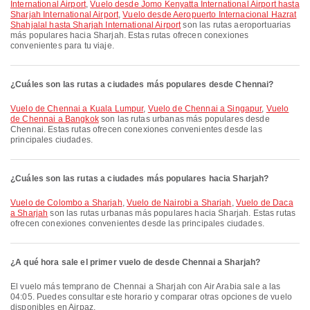
International Airport
,
Vuelo desde Jomo Kenyatta International Airport hasta
Sharjah International Airport
,
Vuelo desde Aeropuerto Internacional Hazrat
Shahjalal hasta Sharjah International Airport
son las rutas aeroportuarias
más populares hacia Sharjah. Estas rutas ofrecen conexiones
convenientes para tu viaje.
¿Cuáles son las rutas a ciudades más populares desde Chennai?
Vuelo de Chennai a Kuala Lumpur
,
Vuelo de Chennai a Singapur
,
Vuelo
de Chennai a Bangkok
son las rutas urbanas más populares desde
Chennai. Estas rutas ofrecen conexiones convenientes desde las
principales ciudades.
¿Cuáles son las rutas a ciudades más populares hacia Sharjah?
Vuelo de Colombo a Sharjah
,
Vuelo de Nairobi a Sharjah
,
Vuelo de Daca
a Sharjah
son las rutas urbanas más populares hacia Sharjah. Estas rutas
ofrecen conexiones convenientes desde las principales ciudades.
¿A qué hora sale el primer vuelo de desde Chennai a Sharjah?
El vuelo más temprano de Chennai a Sharjah con Air Arabia sale a las
04:05. Puedes consultar este horario y comparar otras opciones de vuelo
disponibles en Airpaz.