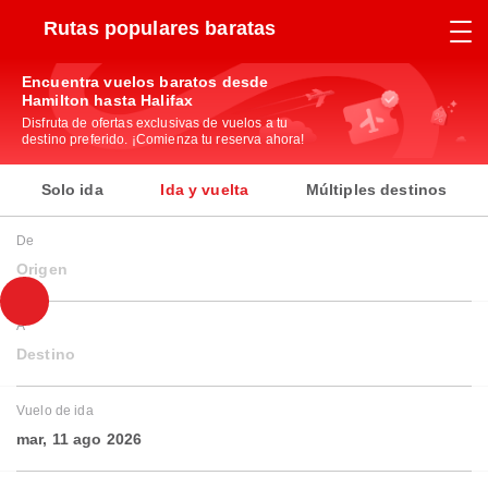
Rutas populares baratas
Encuentra vuelos baratos desde
Hamilton hasta Halifax
Disfruta de ofertas exclusivas de vuelos a tu
destino preferido. ¡Comienza tu reserva ahora!
Solo ida
Ida y vuelta
Múltiples destinos
De
Origen
A
Destino
Vuelo de ida
mar, 11 ago 2026