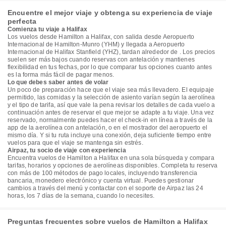
Encuentre el mejor viaje y obtenga su experiencia de viaje
perfecta
Comienza tu viaje a Halifax
Los vuelos desde Hamilton a Halifax, con salida desde Aeropuerto
Internacional de Hamilton-Munro (YHM) y llegada a Aeropuerto
Internacional de Halifax Stanfield (YHZ), tardan alrededor de . Los precios
suelen ser más bajos cuando reservas con antelación y mantienes
flexibilidad en tus fechas, por lo que comparar tus opciones cuanto antes
es la forma más fácil de pagar menos.
Lo que debes saber antes de volar
Un poco de preparación hace que el viaje sea más llevadero. El equipaje
permitido, las comidas y la selección de asiento varían según la aerolínea
y el tipo de tarifa, así que vale la pena revisar los detalles de cada vuelo a
continuación antes de reservar el que mejor se adapte a tu viaje. Una vez
reservado, normalmente puedes hacer el check-in en línea a través de la
app de la aerolínea con antelación, o en el mostrador del aeropuerto el
mismo día. Y si tu ruta incluye una conexión, deja suficiente tiempo entre
vuelos para que el viaje se mantenga sin estrés.
Airpaz, tu socio de viaje con experiencia
Encuentra vuelos de Hamilton a Halifax en una sola búsqueda y compara
tarifas, horarios y opciones de aerolíneas disponibles. Completa tu reserva
con más de 100 métodos de pago locales, incluyendo transferencia
bancaria, monedero electrónico y cuenta virtual. Puedes gestionar
cambios a través del menú y contactar con el soporte de Airpaz las 24
horas, los 7 días de la semana, cuando lo necesites.
Preguntas frecuentes sobre vuelos de Hamilton a Halifax