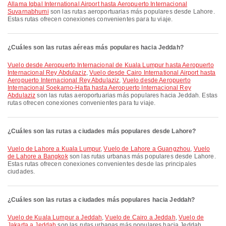
Allama Iqbal International Airport hasta Aeropuerto Internacional
Suvarnabhumi
son las rutas aeroportuarias más populares desde Lahore.
Estas rutas ofrecen conexiones convenientes para tu viaje.
¿Cuáles son las rutas aéreas más populares hacia Jeddah?
Vuelo desde Aeropuerto Internacional de Kuala Lumpur hasta Aeropuerto
Internacional Rey Abdulaziz
,
Vuelo desde Cairo International Airport hasta
Aeropuerto Internacional Rey Abdulaziz
,
Vuelo desde Aeropuerto
Internacional Soekarno-Hatta hasta Aeropuerto Internacional Rey
Abdulaziz
son las rutas aeroportuarias más populares hacia Jeddah. Estas
rutas ofrecen conexiones convenientes para tu viaje.
¿Cuáles son las rutas a ciudades más populares desde Lahore?
Vuelo de Lahore a Kuala Lumpur
,
Vuelo de Lahore a Guangzhou
,
Vuelo
de Lahore a Bangkok
son las rutas urbanas más populares desde Lahore.
Estas rutas ofrecen conexiones convenientes desde las principales
ciudades.
¿Cuáles son las rutas a ciudades más populares hacia Jeddah?
Vuelo de Kuala Lumpur a Jeddah
,
Vuelo de Cairo a Jeddah
,
Vuelo de
Jakarta a Jeddah
son las rutas urbanas más populares hacia Jeddah.