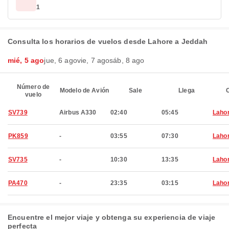
1
Consulta los horarios de vuelos desde Lahore a Jeddah
mié, 5 ago
jue, 6 ago
vie, 7 ago
sáb, 8 ago
Número de
Modelo de Avión
Sale
Llega
C
vuelo
SV739
Airbus A330
02:40
05:45
Laho
PK859
-
03:55
07:30
Laho
SV735
-
10:30
13:35
Laho
PA470
-
23:35
03:15
Laho
Encuentre el mejor viaje y obtenga su experiencia de viaje
perfecta