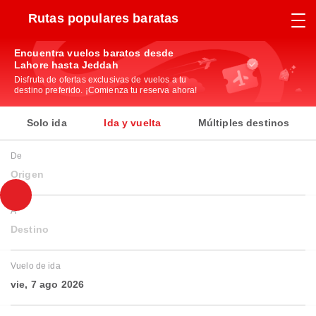
Rutas populares baratas
Encuentra vuelos baratos desde
Lahore hasta Jeddah
Disfruta de ofertas exclusivas de vuelos a tu
destino preferido. ¡Comienza tu reserva ahora!
Solo ida
Ida y vuelta
Múltiples destinos
De
Origen
A
Destino
Vuelo de ida
vie, 7 ago 2026