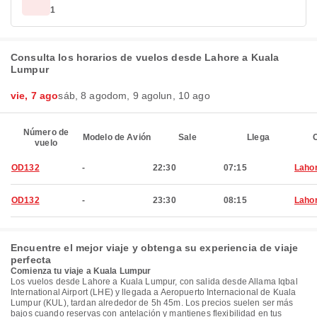
1
Consulta los horarios de vuelos desde Lahore a Kuala
Lumpur
vie, 7 ago
sáb, 8 ago
dom, 9 ago
lun, 10 ago
Número de
Modelo de Avión
Sale
Llega
C
vuelo
OD132
-
22:30
07:15
Laho
OD132
-
23:30
08:15
Laho
Encuentre el mejor viaje y obtenga su experiencia de viaje
perfecta
Comienza tu viaje a Kuala Lumpur
Los vuelos desde Lahore a Kuala Lumpur, con salida desde Allama Iqbal
International Airport (LHE) y llegada a Aeropuerto Internacional de Kuala
Lumpur (KUL), tardan alrededor de 5h 45m. Los precios suelen ser más
bajos cuando reservas con antelación y mantienes flexibilidad en tus