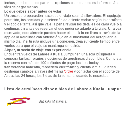
fechas, por lo que comparar tus opciones cuanto antes es la forma más
fácil de pagar menos.
Lo que debes saber antes de volar
Un poco de preparación hace que el viaje sea más llevadero. El equipaje
permitido, las comidas y la selección de asiento varían según la aerolínea
y el tipo de tarifa, así que vale la pena revisar los detalles de cada vuelo a
continuación antes de reservar el que mejor se adapte a tu viaje. Una vez
reservado, normalmente puedes hacer el check-in en línea a través de la
app de la aerolínea con antelación, o en el mostrador del aeropuerto el
mismo día. Y si tu ruta incluye una conexión, deja suficiente tiempo entre
vuelos para que el viaje se mantenga sin estrés.
Airpaz, tu socio de viaje con experiencia
Encuentra vuelos de Lahore a Kuala Lumpur en una sola búsqueda y
compara tarifas, horarios y opciones de aerolíneas disponibles. Completa
tu reserva con más de 100 métodos de pago locales, incluyendo
transferencia bancaria, monedero electrónico y cuenta virtual. Puedes
gestionar cambios a través del menú
/order
y contactar con el soporte de
Airpaz las 24 horas, los 7 días de la semana, cuando lo necesites.
Lista de aerolíneas disponibles de Lahore a Kuala Lumpur
Batik Air Malaysia