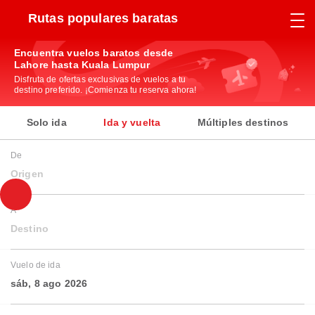
Rutas populares baratas
Encuentra vuelos baratos desde
Lahore hasta Kuala Lumpur
Disfruta de ofertas exclusivas de vuelos a tu
destino preferido. ¡Comienza tu reserva ahora!
Solo ida
Ida y vuelta
Múltiples destinos
De
Origen
A
Destino
Vuelo de ida
sáb, 8 ago 2026