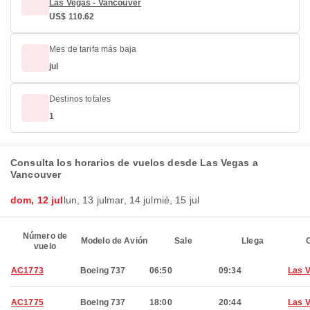
Las Vegas - Vancouver
US$ 110.62
Mes de tarifa más baja
jul
Destinos totales
1
Consulta los horarios de vuelos desde Las Vegas a
Vancouver
dom, 12 jul
lun, 13 jul
mar, 14 jul
mié, 15 jul
Número de
Modelo de Avión
Sale
Llega
C
vuelo
AC1773
Boeing 737
06:50
09:34
Las 
AC1775
Boeing 737
18:00
20:44
Las 