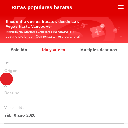
Rutas populares baratas
Encuentra vuelos baratos desde Las
Vegas hasta Vancouver
Disfruta de ofertas exclusivas de vuelos a tu
destino preferido. ¡Comienza tu reserva ahora!
Solo ida
Ida y vuelta
Múltiples destinos
De
Origen
A
Destino
Vuelo de ida
sáb, 8 ago 2026