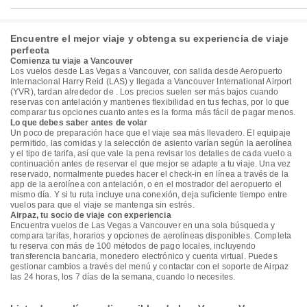
Encuentre el mejor viaje y obtenga su experiencia de viaje
perfecta
Comienza tu viaje a Vancouver
Los vuelos desde Las Vegas a Vancouver, con salida desde Aeropuerto
Internacional Harry Reid (LAS) y llegada a Vancouver International Airport
(YVR), tardan alrededor de . Los precios suelen ser más bajos cuando
reservas con antelación y mantienes flexibilidad en tus fechas, por lo que
comparar tus opciones cuanto antes es la forma más fácil de pagar menos.
Lo que debes saber antes de volar
Un poco de preparación hace que el viaje sea más llevadero. El equipaje
permitido, las comidas y la selección de asiento varían según la aerolínea
y el tipo de tarifa, así que vale la pena revisar los detalles de cada vuelo a
continuación antes de reservar el que mejor se adapte a tu viaje. Una vez
reservado, normalmente puedes hacer el check-in en línea a través de la
app de la aerolínea con antelación, o en el mostrador del aeropuerto el
mismo día. Y si tu ruta incluye una conexión, deja suficiente tiempo entre
vuelos para que el viaje se mantenga sin estrés.
Airpaz, tu socio de viaje con experiencia
Encuentra vuelos de Las Vegas a Vancouver en una sola búsqueda y
compara tarifas, horarios y opciones de aerolíneas disponibles. Completa
tu reserva con más de 100 métodos de pago locales, incluyendo
transferencia bancaria, monedero electrónico y cuenta virtual. Puedes
gestionar cambios a través del menú y contactar con el soporte de Airpaz
las 24 horas, los 7 días de la semana, cuando lo necesites.