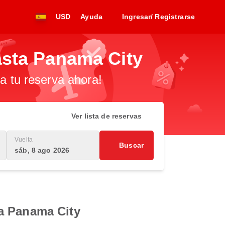
USD
Ayuda
Ingresar/ Registrarse
asta Panama City
za tu reserva ahora!
Ver lista de reservas
Vuelta
Buscar
sáb, 8 ago 2026
a Panama City