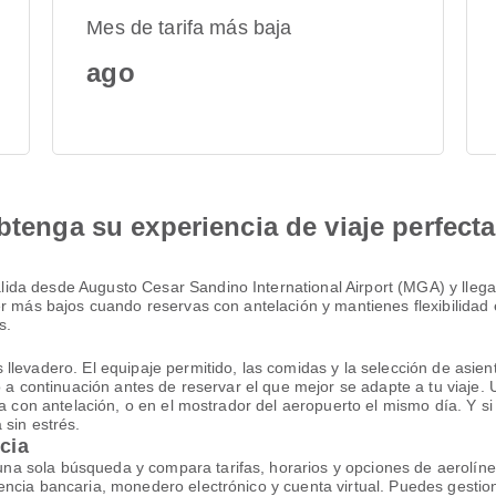
Mes de tarifa más baja
ago
btenga su experiencia de viaje perfecta
da desde Augusto Cesar Sandino International Airport (MGA) y llega
er más bajos cuando reservas con antelación y mantienes flexibilidad
s.
evadero. El equipaje permitido, las comidas y la selección de asiento 
lo a continuación antes de reservar el que mejor se adapte a tu viaj
a con antelación, o en el mostrador del aeropuerto el mismo día. Y si 
 sin estrés.
ncia
a sola búsqueda y compara tarifas, horarios y opciones de aerolíne
ncia bancaria, monedero electrónico y cuenta virtual. Puedes gestio