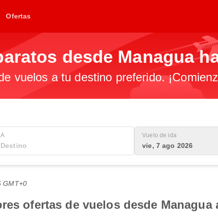
Ofertas
baratos desde Managua h
 de vuelos a tu destino preferido. ¡Comien
A
Vuelo de ida
vie, 7 ago 2026
:16 GMT+0
ores ofertas de vuelos desde Managua 