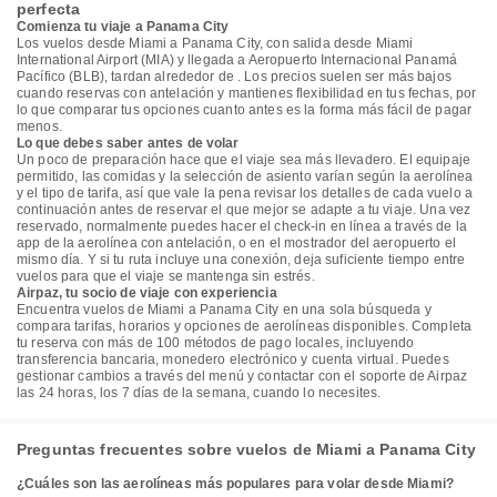
perfecta
Comienza tu viaje a Panama City
Los vuelos desde Miami a Panama City, con salida desde Miami
International Airport (MIA) y llegada a Aeropuerto Internacional Panamá
Pacífico (BLB), tardan alrededor de . Los precios suelen ser más bajos
cuando reservas con antelación y mantienes flexibilidad en tus fechas, por
lo que comparar tus opciones cuanto antes es la forma más fácil de pagar
menos.
Lo que debes saber antes de volar
Un poco de preparación hace que el viaje sea más llevadero. El equipaje
permitido, las comidas y la selección de asiento varían según la aerolínea
y el tipo de tarifa, así que vale la pena revisar los detalles de cada vuelo a
continuación antes de reservar el que mejor se adapte a tu viaje. Una vez
reservado, normalmente puedes hacer el check-in en línea a través de la
app de la aerolínea con antelación, o en el mostrador del aeropuerto el
mismo día. Y si tu ruta incluye una conexión, deja suficiente tiempo entre
vuelos para que el viaje se mantenga sin estrés.
Airpaz, tu socio de viaje con experiencia
Encuentra vuelos de Miami a Panama City en una sola búsqueda y
compara tarifas, horarios y opciones de aerolíneas disponibles. Completa
tu reserva con más de 100 métodos de pago locales, incluyendo
transferencia bancaria, monedero electrónico y cuenta virtual. Puedes
gestionar cambios a través del menú y contactar con el soporte de Airpaz
las 24 horas, los 7 días de la semana, cuando lo necesites.
Preguntas frecuentes sobre vuelos de Miami a Panama City
¿Cuáles son las aerolíneas más populares para volar desde Miami?