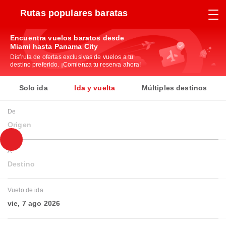
Rutas populares baratas
Encuentra vuelos baratos desde
Miami hasta Panama City
Disfruta de ofertas exclusivas de vuelos a tu
destino preferido. ¡Comienza tu reserva ahora!
Solo ida
Ida y vuelta
Múltiples destinos
De
Origen
A
Destino
Vuelo de ida
vie, 7 ago 2026