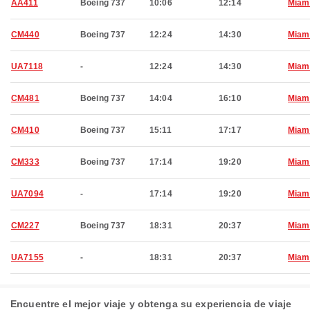
AA411
Boeing 737
10:06
12:14
Miam
CM440
Boeing 737
12:24
14:30
Miam
UA7118
-
12:24
14:30
Miam
CM481
Boeing 737
14:04
16:10
Miam
CM410
Boeing 737
15:11
17:17
Miam
CM333
Boeing 737
17:14
19:20
Miam
UA7094
-
17:14
19:20
Miam
CM227
Boeing 737
18:31
20:37
Miam
UA7155
-
18:31
20:37
Miam
Encuentre el mejor viaje y obtenga su experiencia de viaje