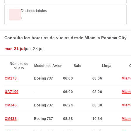
Destinos totales
1
Consulta los horarios de vuelos desde Miami a Panama City
mar, 21 jul
jue, 23 jul
Número de
Modelo de Avión
Sale
Llega
C
vuelo
CM173
Boeing 737
06:00
08:06
Miam
UA7109
-
06:00
08:06
Miam
CM246
Boeing 737
06:24
08:30
Miam
CM433
Boeing 737
08:28
10:34
Miam