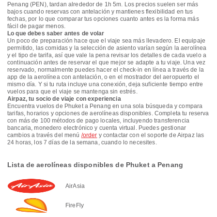
Penang (PEN), tardan alrededor de 1h 5m. Los precios suelen ser más
bajos cuando reservas con antelación y mantienes flexibilidad en tus
fechas, por lo que comparar tus opciones cuanto antes es la forma más
fácil de pagar menos.
Lo que debes saber antes de volar
Un poco de preparación hace que el viaje sea más llevadero. El equipaje
permitido, las comidas y la selección de asiento varían según la aerolínea
y el tipo de tarifa, así que vale la pena revisar los detalles de cada vuelo a
continuación antes de reservar el que mejor se adapte a tu viaje. Una vez
reservado, normalmente puedes hacer el check-in en línea a través de la
app de la aerolínea con antelación, o en el mostrador del aeropuerto el
mismo día. Y si tu ruta incluye una conexión, deja suficiente tiempo entre
vuelos para que el viaje se mantenga sin estrés.
Airpaz, tu socio de viaje con experiencia
Encuentra vuelos de Phuket a Penang en una sola búsqueda y compara
tarifas, horarios y opciones de aerolíneas disponibles. Completa tu reserva
con más de 100 métodos de pago locales, incluyendo transferencia
bancaria, monedero electrónico y cuenta virtual. Puedes gestionar
cambios a través del menú
/order
y contactar con el soporte de Airpaz las
24 horas, los 7 días de la semana, cuando lo necesites.
Lista de aerolíneas disponibles de Phuket a Penang
AirAsia
FireFly