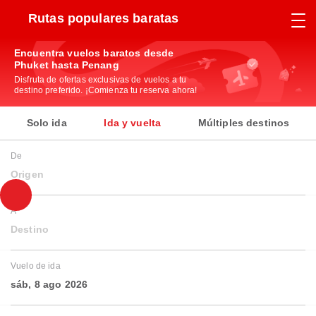
Rutas populares baratas
Encuentra vuelos baratos desde
Phuket hasta Penang
Disfruta de ofertas exclusivas de vuelos a tu
destino preferido. ¡Comienza tu reserva ahora!
Solo ida
Ida y vuelta
Múltiples destinos
De
Origen
A
Destino
Vuelo de ida
sáb, 8 ago 2026