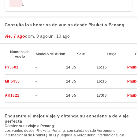
1
Consulta los horarios de vuelos desde Phuket a Penang
vie, 7 ago
dom, 9 ago
lun, 10 ago
Número de
Modelo de Avión
Sale
Llega
C
vuelo
FY3601
-
14:35
16:35
Phuk
MH5455
-
14:35
16:35
Phuk
AK1821
-
14:55
17:00
Phuk
Encuentre el mejor viaje y obtenga su experiencia de viaje
perfecta
Comienza tu viaje a Penang
Los vuelos desde Phuket a Penang, con salida desde Aeropuerto
Internacional de Phuket (HKT) y llegada a Aeropuerto Internacional de