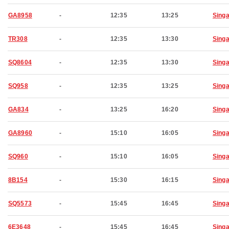
GA8958
-
12:35
13:25
Sing
TR308
-
12:35
13:30
Sing
SQ8604
-
12:35
13:30
Sing
SQ958
-
12:35
13:25
Sing
GA834
-
13:25
16:20
Sing
GA8960
-
15:10
16:05
Sing
SQ960
-
15:10
16:05
Sing
8B154
-
15:30
16:15
Sing
SQ5573
-
15:45
16:45
Sing
6E3648
-
15:45
16:45
Sing