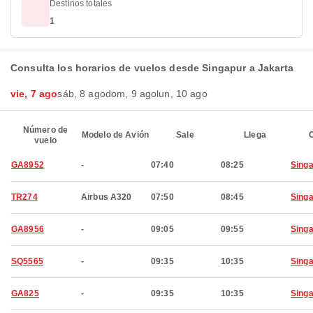
Destinos totales
1
Consulta los horarios de vuelos desde Singapur a Jakarta
vie, 7 ago
sáb, 8 ago
dom, 9 ago
lun, 10 ago
Número de
Modelo de Avión
Sale
Llega
C
vuelo
GA8952
-
07:40
08:25
Sing
TR274
Airbus A320
07:50
08:45
Sing
GA8956
-
09:05
09:55
Sing
SQ5565
-
09:35
10:35
Sing
GA825
-
09:35
10:35
Sing