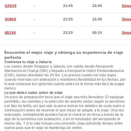
GA839
-
21:45
22:45
Sing
SQ968
-
21:55
22:40
Sing
8B156
-
23:20
00:10
Sing
Encuentre el mejor viaje y obtenga su experiencia de viaje
perfecta
Comienza tu viaje a Jakarta
Los vuelos desde Singapur a Jakarta, con salida desde Aeropuerto
Internacional Changi (SIN) y llegada a Aeropuerto Halim Perdanakusuma
(CGK), tardan alrededor de 2h 0m. Los precios suelen ser más bajos
cuando reservas con antelación y mantienes flexibilidad en tus fechas, por
lo que comparar tus opciones cuanto antes es la forma más fácil de pagar
menos.
Lo que debes saber antes de volar
Un poco de preparación hace que el viaje sea más llevadero. El equipaje
permitido, las comidas y la selección de asiento varían según la aerolínea
y el tipo de tarifa, así que vale la pena revisar los detalles de cada vuelo a
continuación antes de reservar el que mejor se adapte a tu viaje. Una vez
reservado, normalmente puedes hacer el check-in en línea a través de la
app de la aerolínea con antelación, o en el mostrador del aeropuerto el
mismo día. Y si tu ruta incluye una conexión, deja suficiente tiempo entre
vuelos para que el viaje se mantenga sin estrés.