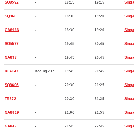
SQ8592
-
18:15
19:15
Sing
SQ966
-
18:30
19:20
Sing
GA8966
-
18:30
19:20
Sing
SQ5577
-
19:45
20:45
Sing
GA837
-
19:45
20:45
Sing
KL4043
Boeing 737
19:45
20:45
Sing
SQ8606
-
20:30
21:25
Sing
TR272
-
20:30
21:25
Sing
GA8819
-
21:00
21:55
Sing
GA847
-
21:45
22:45
Sing