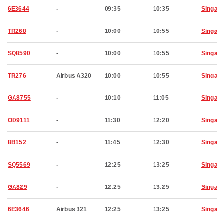
6E3644
-
09:35
10:35
Sing
TR268
-
10:00
10:55
Sing
SQ8590
-
10:00
10:55
Sing
TR276
Airbus A320
10:00
10:55
Sing
GA8755
-
10:10
11:05
Sing
OD9111
-
11:30
12:20
Sing
8B152
-
11:45
12:30
Sing
SQ5569
-
12:25
13:25
Sing
GA829
-
12:25
13:25
Sing
6E3646
Airbus 321
12:25
13:25
Sing