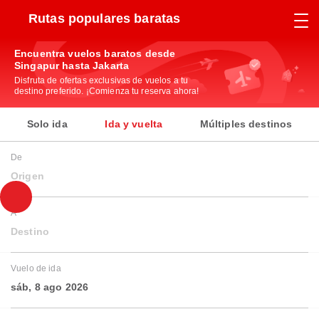
Rutas populares baratas
Encuentra vuelos baratos desde
Singapur hasta Jakarta
Disfruta de ofertas exclusivas de vuelos a tu
destino preferido. ¡Comienza tu reserva ahora!
Solo ida
Ida y vuelta
Múltiples destinos
De
Origen
A
Destino
Vuelo de ida
sáb, 8 ago 2026