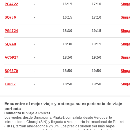
PG4722
-
16:15
17:10
Sing
SQ736
-
16:15
17:10
Sing
PG4724
-
18:30
19:15
Sing
SQ740
-
18:30
19:15
Sing
AC5927
-
18:50
19:50
Sing
SQ8570
-
18:50
19:50
Sing
TR652
-
18:50
19:50
Sing
Encuentre el mejor viaje y obtenga su experiencia de viaje
perfecta
Comienza tu viaje a Phuket
Los vuelos desde Singapur a Phuket, con salida desde Aeropuerto
Internacional Changi (SIN) y llegada a Aeropuerto Internacional de Phuket
(HKT), tardan alrededor de 2h 0m. Los precios suelen ser más bajos