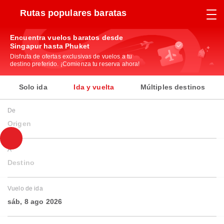
Rutas populares baratas
Encuentra vuelos baratos desde
Singapur hasta Phuket
Disfruta de ofertas exclusivas de vuelos a tu
destino preferido. ¡Comienza tu reserva ahora!
Solo ida
Ida y vuelta
Múltiples destinos
De
Origen
A
Destino
Vuelo de ida
sáb, 8 ago 2026