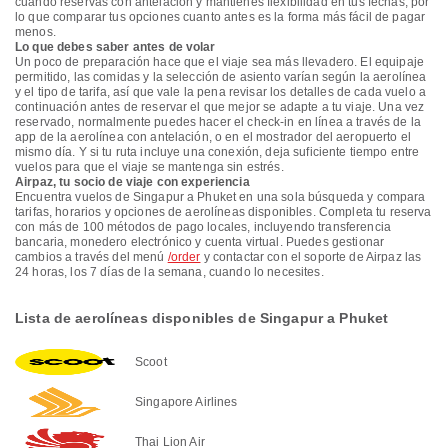
cuando reservas con antelación y mantienes flexibilidad en tus fechas, por
lo que comparar tus opciones cuanto antes es la forma más fácil de pagar
menos.
Lo que debes saber antes de volar
Un poco de preparación hace que el viaje sea más llevadero. El equipaje
permitido, las comidas y la selección de asiento varían según la aerolínea
y el tipo de tarifa, así que vale la pena revisar los detalles de cada vuelo a
continuación antes de reservar el que mejor se adapte a tu viaje. Una vez
reservado, normalmente puedes hacer el check-in en línea a través de la
app de la aerolínea con antelación, o en el mostrador del aeropuerto el
mismo día. Y si tu ruta incluye una conexión, deja suficiente tiempo entre
vuelos para que el viaje se mantenga sin estrés.
Airpaz, tu socio de viaje con experiencia
Encuentra vuelos de Singapur a Phuket en una sola búsqueda y compara
tarifas, horarios y opciones de aerolíneas disponibles. Completa tu reserva
con más de 100 métodos de pago locales, incluyendo transferencia
bancaria, monedero electrónico y cuenta virtual. Puedes gestionar
cambios a través del menú
/order
y contactar con el soporte de Airpaz las
24 horas, los 7 días de la semana, cuando lo necesites.
Lista de aerolíneas disponibles de Singapur a Phuket
Scoot
Singapore Airlines
Thai Lion Air