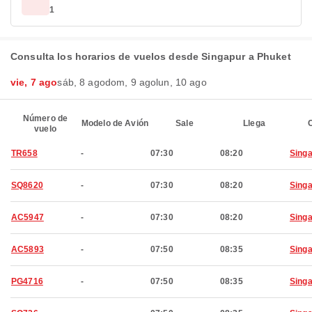
1
Consulta los horarios de vuelos desde Singapur a Phuket
vie, 7 ago
sáb, 8 ago
dom, 9 ago
lun, 10 ago
Número de
Modelo de Avión
Sale
Llega
C
vuelo
TR658
-
07:30
08:20
Sing
SQ8620
-
07:30
08:20
Sing
AC5947
-
07:30
08:20
Sing
AC5893
-
07:50
08:35
Sing
PG4716
-
07:50
08:35
Sing