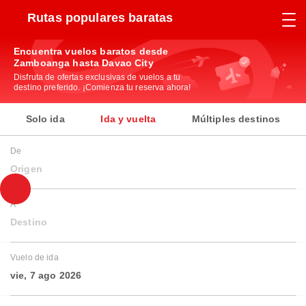
Rutas populares baratas
Encuentra vuelos baratos desde
Zamboanga hasta Davao City
Disfruta de ofertas exclusivas de vuelos a tu
destino preferido. ¡Comienza tu reserva ahora!
Solo ida
Ida y vuelta
Múltiples destinos
De
Origen
A
Destino
Vuelo de ida
vie, 7 ago 2026