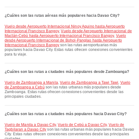
¿Cuáles son las rutas aéreas más populares hacia Davao City?
Vuelo desde Aeropuerto Internacional Ninoy Aquino hasta Aeropuerto
Internacional Francisco Bangoy
,
Vuelo desde Aeropuerto Internacional de
Mactán-Cebú hasta Aeropuerto Internacional Francisco Bangoy
,
Vuelo
desde Aeropuerto Internacional de Bohol-Panglao hasta Aeropuerto
Internacional Francisco Bangoy
son las rutas aeroportuarias más
populares hacia Davao City. Estas rutas ofrecen conexiones convenientes
para tu viaje.
¿Cuáles son las rutas a ciudades más populares desde Zamboanga?
Vuelo de Zamboanga a Manila
,
Vuelo de Zamboanga a Tawi Tawi
,
Vuelo
de Zamboanga a Cebú
son las rutas urbanas más populares desde
Zamboanga. Estas rutas ofrecen conexiones convenientes desde las
principales ciudades.
¿Cuáles son las rutas a ciudades más populares hacia Davao City?
Vuelo de Manila a Davao City
,
Vuelo de Cebú a Davao City
,
Vuelo de
Tagbilaran a Davao City
son las rutas urbanas más populares hacia Davao
City. Estas rutas ofrecen conexiones convenientes desde las principales
ciudades.