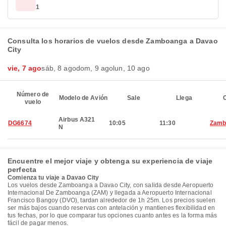
1
Consulta los horarios de vuelos desde Zamboanga a Davao
City
vie, 7 ago
sáb, 8 ago
dom, 9 ago
lun, 10 ago
Número de
Modelo de Avión
Sale
Llega
C
vuelo
Airbus A321
DG6674
10:05
11:30
Zamb
N
Encuentre el mejor viaje y obtenga su experiencia de viaje
perfecta
Comienza tu viaje a Davao City
Los vuelos desde Zamboanga a Davao City, con salida desde Aeropuerto
Internacional De Zamboanga (ZAM) y llegada a Aeropuerto Internacional
Francisco Bangoy (DVO), tardan alrededor de 1h 25m. Los precios suelen
ser más bajos cuando reservas con antelación y mantienes flexibilidad en
tus fechas, por lo que comparar tus opciones cuanto antes es la forma más
fácil de pagar menos.