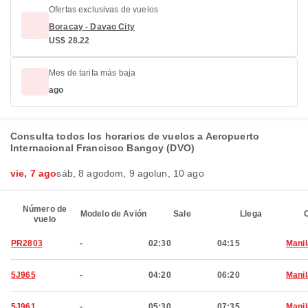
Ofertas exclusivas de vuelos
Boracay - Davao City
US$ 28.22
Mes de tarifa más baja
ago
Consulta todos los horarios de vuelos a Aeropuerto
Internacional Francisco Bangoy (DVO)
vie, 7 ago
sáb, 8 ago
dom, 9 ago
lun, 10 ago
Número de
Modelo de Avión
Sale
Llega
C
vuelo
PR2803
-
02:30
04:15
Manil
5J965
-
04:20
06:20
Manil
5J961
-
05:30
07:35
Manil