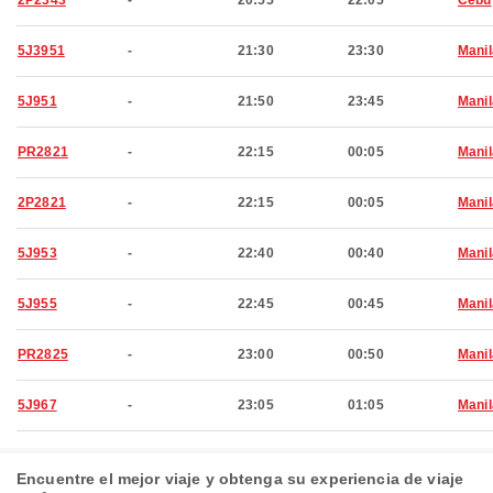
2P2343
-
20:55
22:05
Cebú
5J3951
-
21:30
23:30
Manil
5J951
-
21:50
23:45
Manil
PR2821
-
22:15
00:05
Manil
2P2821
-
22:15
00:05
Manil
5J953
-
22:40
00:40
Manil
5J955
-
22:45
00:45
Manil
PR2825
-
23:00
00:50
Manil
5J967
-
23:05
01:05
Manil
Encuentre el mejor viaje y obtenga su experiencia de viaje