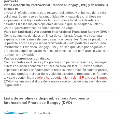
perfecta
Visita Aeropuerto Internacional Francisco Bangoy (DVO) y descubre la
belleza de
ofrece el refugio perfecto para escapar del ajetreo y el bullicio de la vida
cotidiana. Sumérjase en la tranquilidad de la naturaleza, relájese en
alojamientos de lujo y saboree la gastronomía local que deleitará su
paladar. Elija las mejores opciones de vuelo que se adapten a usted y
visite lugares interesantes como destino de viaje.
Viaje con facilidad a Aeropuerto Internacional Francisco Bangoy (DVO)
Como su agente de viajes en línea de confianza, Airpaz le ofrece una
experiencia de reserva de vuelos sin inconvenientes. Nuestra plataforma
le permite encontrar y reservar fácilmente el vuelo perfecto a Aeropuerto
Internacional Francisco Bangoy (DVO). Ya sea que viaje por negocios o
por placer, Airpaz le garantiza el mejor vuelo, lo que hará que su viaje sea
realmente inolvidable.
Vuelos económicos con Airpaz
Con las ofertas exclusivas y los precios competitivos de Airpaz, conseguir
billetes de avión económicos nunca ha sido tan fácil. Nuestras ofertas
especiales están diseñadas para ofrecer la mejor relación calidad-precio,
para que puedas disfrutar de tu viaje sin exceder tu presupuesto. Reserva
tu vuelo económico a
vuelo a Aeropuerto Internacional Francisco Bangoy
(DVO) hoy mismo y disfruta de la mejor experiencia de viaje con ahorros
inigualables.
Lista de aerolíneas disponibles para Aeropuerto
Internacional Francisco Bangoy (DVO)
Cebu Pacific