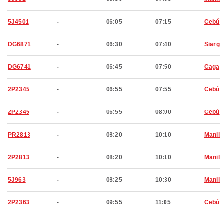
5J4501
-
06:05
07:15
Cebú
DG6871
-
06:30
07:40
Siar
DG6741
-
06:45
07:50
Caga
2P2345
-
06:55
07:55
Cebú
2P2345
-
06:55
08:00
Cebú
PR2813
-
08:20
10:10
Manil
2P2813
-
08:20
10:10
Manil
5J963
-
08:25
10:30
Manil
2P2363
-
09:55
11:05
Cebú