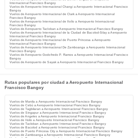
Internacional Francisco Bangoy
Vuelos de Aeropuerto Internacional Changi a Aeropuerto Internacional Francisco
Bangoy
Vuelos de Aeropuerto Internacional de Clark a Aeropuerto Internacional
Francisco Bangoy
Vuelos de Aeropuerto Internacional de Iloílo a Aeropuerto Internacional
Francisco Bangoy
Vuelos de Aeropuerto Tacloban a Aeropuerto Internacional Francisco Bangoy
Vuelos de Aeropuerto Internacional de la Ciudad de Bacolod-Silay a Aeropuerto
Internacional Francisco Bangoy
Vuelos de Aeropuerto Internacional de Puerto Princesa a Aeropuerto
Internacional Francisco Bangoy
Vuelos de Aeropuerto Internacional De Zamboanga a Aeropuerto Internacional
Francisco Bangoy
Vuelos de Aeropuerto Godofredo P. Ramos​​ a Aeropuerto Internacional Francisco
Bangoy
Vuelos de Aeropuerto de Sayak a Aeropuerto Internacional Francisco Bangoy
Rutas populares por ciudad a Aeropuerto Internacional
Francisco Bangoy
Vuelos de Manila a Aeropuerto Internacional Francisco Bangoy
Vuelos de Cebú a Aeropuerto Internacional Francisco Bangoy
Vuelos de Tagbilaran a Aeropuerto Internacional Francisco Bangoy
Vuelos de Singapur a Aeropuerto Internacional Francisco Bangoy
Vuelos de Angeles a Aeropuerto Internacional Francisco Bangoy
Vuelos de Iloilo a Aeropuerto Internacional Francisco Bangoy
Vuelos de Tacloban a Aeropuerto Internacional Francisco Bangoy
Vuelos de Bacolod a Aeropuerto Internacional Francisco Bangoy
Vuelos de Puerto Princesa City a Aeropuerto Internacional Francisco Bangoy
Vuelos de Zamboanga a Aeropuerto Internacional Francisco Bangoy