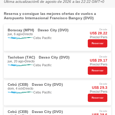
Última actualización
6 de agosto de 2026 a las 22:22 GMT+0
Reserva y consigue las mejores ofertas de vuelos a
Aeropuerto Internacional Francisco Bangoy (DVO)
Boracay (MPH)
Davao City (DVO)
Desde
US$ 28.22
jue, 6 ago
Directo
Precio/ Pers
Cebu Pacific
Reservar
Tacloban (TAC)
Davao City (DVO)
Desde
US$ 29.17
jue, 20 ago
Directo
Precio/ Pers
Cebu Pacific
Reservar
Cebú (CEB)
Davao City (DVO)
Desde
US$ 29.3
dom, 4 oct
Directo
Precio/ Pers
Cebu Pacific
Reservar
Cebú (CEB)
Davao City (DVO)
Desde
US$ 29.6