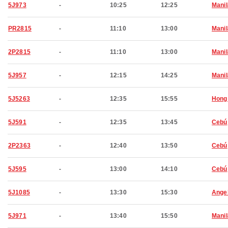
5J973
-
10:25
12:25
Manil
PR2815
-
11:10
13:00
Manil
2P2815
-
11:10
13:00
Manil
5J957
-
12:15
14:25
Manil
5J5263
-
12:35
15:55
Hong
5J591
-
12:35
13:45
Cebú
2P2363
-
12:40
13:50
Cebú
5J595
-
13:00
14:10
Cebú
5J1085
-
13:30
15:30
Ange
5J971
-
13:40
15:50
Manil