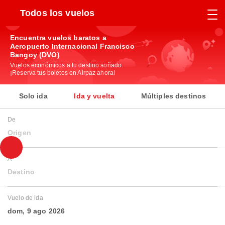
Todos los vuelos
Encuentra vuelos baratos a
Aeropuerto Internacional Francisco
Bangoy (DVO)
Vuelos económicos a tu destino soñado.
¡Reserva tus boletos en Airpaz ahora!
Solo ida
Ida y vuelta
Múltiples destinos
De
Origen
A
Destino
Vuelo de ida
dom, 9 ago 2026