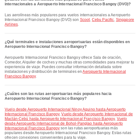
internacionales a Aeropuerto Internacional Francisco Bangoy (DVO)?
Las aerolíneas más populares para vuelos internacionales a Aeropuerto
Internacional Francisco Bangoy (DVO) son
Scoot
,
Cebu Pacific
,
Singapore
Airlines
.
¿Qué terminales e instalaciones aeroportuarias están disponibles en
Aeropuerto Internacional Francisco Bangoy?
Aeropuerto Internacional Francisco Bangoy ofrece Sala de oración,
Comedor, Alquiler de coches y muchas otras comodidades para mejorar tu
experiencia de viaje. Puedes consultar información detallada sobre
instalaciones y distribución de terminales en
Aeropuerto Internacional
Francisco Bangoy
.
¿Cuáles son las rutas aeroportuarias más populares hacia
Aeropuerto Internacional Francisco Bangoy?
Vuelo desde Aeropuerto Internacional Ninoy Aquino hasta Aeropuerto
Internacional Francisco Bangoy
,
Vuelo desde Aeropuerto Internacional de
Mactán-Cebú hasta Aeropuerto Internacional Francisco Bangoy
,
Vuelo
desde Aeropuerto Internacional de Bohol-Panglao hasta Aeropuerto
Internacional Francisco Bangoy
son las rutas aeroportuarias más
populares desde Aeropuerto Internacional Francisco Bangoy. Estas rutas
ofrecen conexiones convenientes para tu viaje.