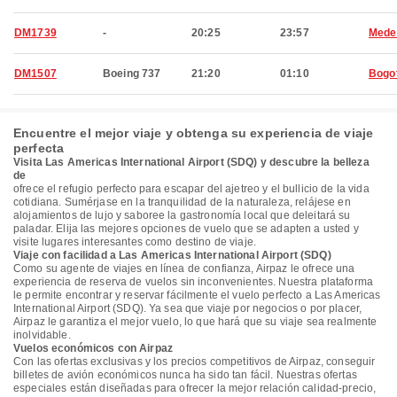
DM1739
-
20:25
23:57
Medel
DM1507
Boeing 737
21:20
01:10
Bogo
Encuentre el mejor viaje y obtenga su experiencia de viaje
perfecta
Visita Las Americas International Airport (SDQ) y descubre la belleza
de
ofrece el refugio perfecto para escapar del ajetreo y el bullicio de la vida
cotidiana. Sumérjase en la tranquilidad de la naturaleza, relájese en
alojamientos de lujo y saboree la gastronomía local que deleitará su
paladar. Elija las mejores opciones de vuelo que se adapten a usted y
visite lugares interesantes como destino de viaje.
Viaje con facilidad a Las Americas International Airport (SDQ)
Como su agente de viajes en línea de confianza, Airpaz le ofrece una
experiencia de reserva de vuelos sin inconvenientes. Nuestra plataforma
le permite encontrar y reservar fácilmente el vuelo perfecto a Las Americas
International Airport (SDQ). Ya sea que viaje por negocios o por placer,
Airpaz le garantiza el mejor vuelo, lo que hará que su viaje sea realmente
inolvidable.
Vuelos económicos con Airpaz
Con las ofertas exclusivas y los precios competitivos de Airpaz, conseguir
billetes de avión económicos nunca ha sido tan fácil. Nuestras ofertas
especiales están diseñadas para ofrecer la mejor relación calidad-precio,