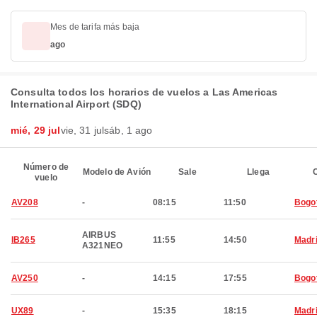
Mes de tarifa más baja
ago
Consulta todos los horarios de vuelos a Las Americas
International Airport (SDQ)
mié, 29 jul
vie, 31 jul
sáb, 1 ago
Número de
Modelo de Avión
Sale
Llega
C
vuelo
AV208
-
08:15
11:50
Bogo
AIRBUS
IB265
11:55
14:50
Madr
A321NEO
AV250
-
14:15
17:55
Bogo
UX89
-
15:35
18:15
Madr