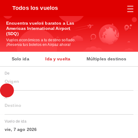
Todos los vuelos
Encuentra vuelos baratos a Las
Americas International Airport
(SDQ)
Vuelos económicos a tu destino soñado.
¡Reserva tus boletos en Airpaz ahora!
Solo ida
Ida y vuelta
Múltiples destinos
De
Origen
A
Destino
Vuelo de ida
vie, 7 ago 2026