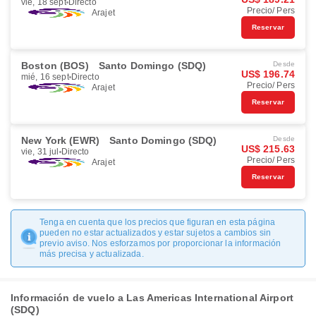
vie, 18 sept
Directo
Precio/ Pers
Arajet
Reservar
Boston (BOS)
Santo Domingo (SDQ)
Desde
US$ 196.74
mié, 16 sept
Directo
Precio/ Pers
Arajet
Reservar
New York (EWR)
Santo Domingo (SDQ)
Desde
US$ 215.63
vie, 31 jul
Directo
Precio/ Pers
Arajet
Reservar
Tenga en cuenta que los precios que figuran en esta página
pueden no estar actualizados y estar sujetos a cambios sin
previo aviso. Nos esforzamos por proporcionar la información
más precisa y actualizada.
Información de vuelo a Las Americas International Airport
(SDQ)