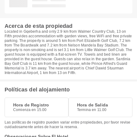
Acerca de esta propiedad
Located in Gqeberha and only 2.9 km from Walmer Country Club, 13 on
Fifth provides accommodation with garden views, free WiFi and free private
parking. The property is around 5 km from Port Elizabeth Golf Club, 7.2 km
from The Boardwalk and 7.2 km from Nelson Mandela Bay Stadium. The
property is non-smoking and is set 3.1 km from Little Walmer Golf Club. The
guest house is equipped with a flat-screen TV. Towels and bed linen are
provided in the guest house. Guests can also relax in the garden. Sardinia
Bay Golf Club is 11 km from the guest house, while Prince Alfred's Guard
Memorial is 3.7 km away. The nearest airport is Chief Dawid Stuurman
International Airport, 1 km from 13 on Fifth.
Políticas del alojamiento
Hora de Registro
Hora de Salida
Comienza en 15.00
Termina en 11.00
Las políticas de registro pueden variar entre propiedades, por favor revise
cuidadosamente antes de hacer la reserva.
Observaciones Sobre El Hotel