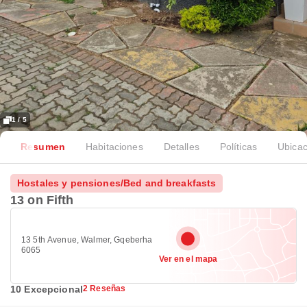
1 / 5
Resumen
Habitaciones
Detalles
Políticas
Ubicac
Hostales y pensiones/Bed and breakfasts
13 on Fifth
13 5th Avenue, Walmer, Gqeberha
6065
Ver en el mapa
10 Excepcional
2 Reseñas