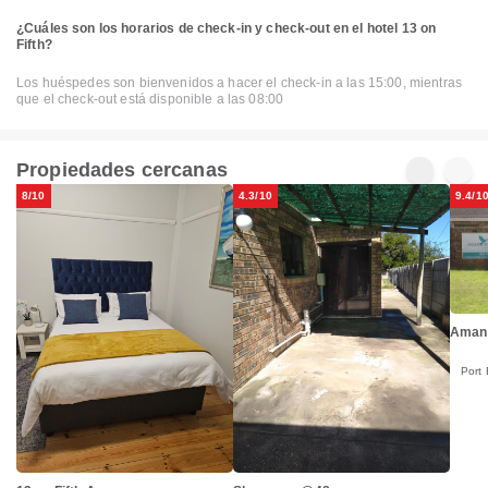
¿Cuáles son los horarios de check-in y check-out en el hotel 13 on
Fifth?
Los huéspedes son bienvenidos a hacer el check-in a las 15:00, mientras
que el check-out está disponible a las 08:00
Propiedades cercanas
8/10
4.3/10
9.4/1
Amani
Port 