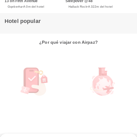
13 on Fifth Avenue
Sleepover @48
Gqeberha
A 0m del hotel
Hallack Rock
A 322m del hotel
Hotel popular
¿Por qué viajar con Airpaz?