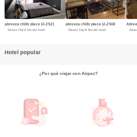
abreeza chills place t2-2508
abreeza chills place t2-2521
Abree
Davao City
A 6m del hotel
Davao City
A 5m del hotel
Dava
Hotel popular
¿Por qué viajar con Airpaz?