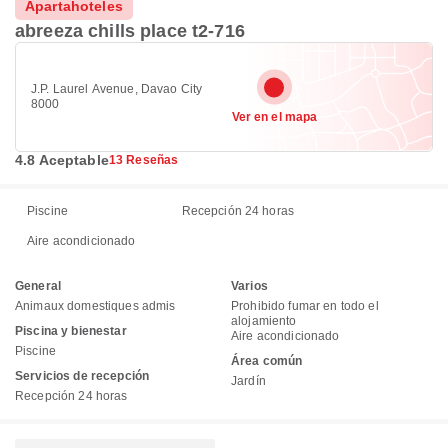
Apartahoteles
abreeza chills place t2-716
J.P. Laurel Avenue, Davao City
8000
Ver en el mapa
4.8 Aceptable
13 Reseñas
Piscine
Recepción 24 horas
Aire acondicionado
General
Varios
Animaux domestiques admis
Prohibido fumar en todo el
alojamiento
Piscina y bienestar
Aire acondicionado
Piscine
Área común
Servicios de recepción
Jardín
Recepción 24 horas