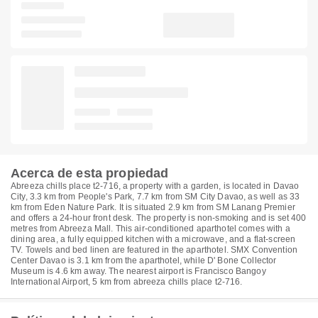
Acerca de esta propiedad
Abreeza chills place t2-716, a property with a garden, is located in Davao
City, 3.3 km from People's Park, 7.7 km from SM City Davao, as well as 33
km from Eden Nature Park. It is situated 2.9 km from SM Lanang Premier
and offers a 24-hour front desk. The property is non-smoking and is set 400
metres from Abreeza Mall. This air-conditioned aparthotel comes with a
dining area, a fully equipped kitchen with a microwave, and a flat-screen
TV. Towels and bed linen are featured in the aparthotel. SMX Convention
Center Davao is 3.1 km from the aparthotel, while D' Bone Collector
Museum is 4.6 km away. The nearest airport is Francisco Bangoy
International Airport, 5 km from abreeza chills place t2-716.