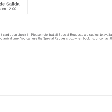
de Salida
a en 12.00
it card upon check-in. Please note that all Special Requests are subject to avail
rrival time. You can use the Special Requests box when booking, or contact the 