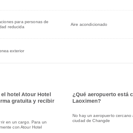
laciones para personas de
Aire acondicionado
idad reducida
nea exterior
l hotel Atour Hotel
¿Qué aeropuerto está c
a gratuita y recibir
Laoximen?
No hay un aeropuerto cercano a
ciudad de Changde
rir en un cargo. Para un
mente con Atour Hotel