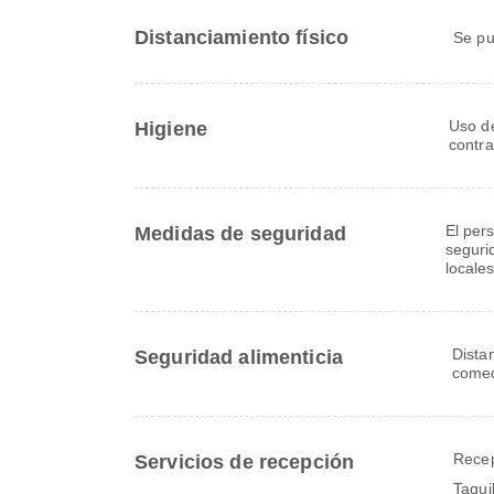
Distanciamiento físico
Se pu
Uso de
Higiene
contra
El per
Medidas de seguridad
seguri
locale
Dista
Seguridad alimenticia
come
Recep
Servicios de recepción
Taqui