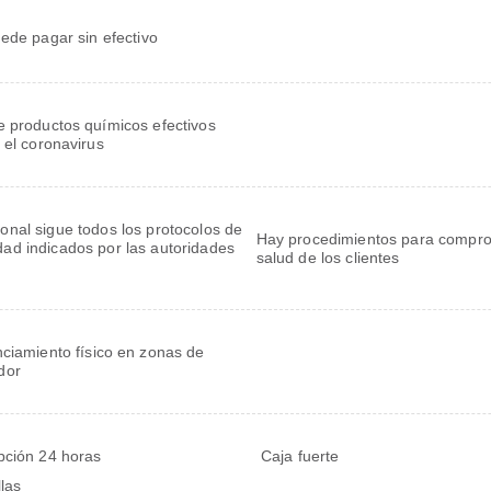
ede pagar sin efectivo
 productos químicos efectivos
 el coronavirus
sonal sigue todos los protocolos de
Hay procedimientos para compro
dad indicados por las autoridades
salud de los clientes
s
nciamiento físico en zonas de
dor
ción 24 horas
Caja fuerte
llas