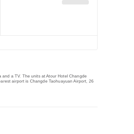
 and a TV. The units at Atour Hotel Changde
earest airport is Changde Taohuayuan Airport, 26