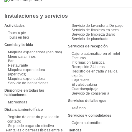
Instalaciones y servicios
Actividades
Servicio de lavandería De pago
Servicio de limpieza en seco
Tours a pie
Servicio de limpieza diario
Tours en bici
Servicio de planchado
Comida y bebida
Servicios de recepción
Máquina expendedora (bebidas)
Cajero automático en el hotel
Menú para niños
Facturas
Bar
Información turística
Restaurante
Recepción 24 horas
Máquina expendedora
Registro de entrada y salida
(aperitivos)
exprés
Máquina expendedora
Caja fuerte
Servicio de habitaciones
El valet parking
Guardaequipaje
Disponible en todas las
Servicio de conserjería
habitaciones
Servicios del albergue
Microondas
Teléfono
Distanciamiento físico
Servicios y comodidades
Registro de entrada y salida sin
contacto
Cajero automático
Se puede pagar sin efectivo
Pantallas o barreras físicas entre el
Tiendas