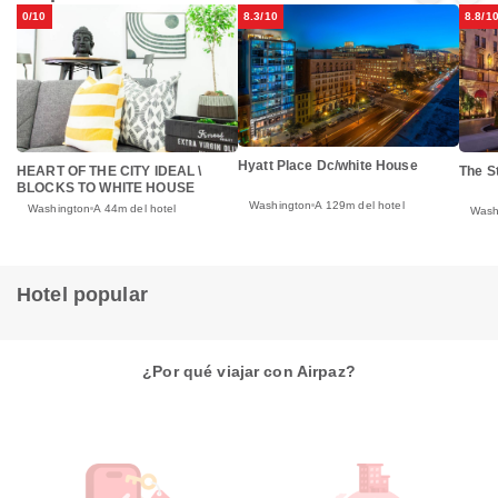
0/10
8.3/10
8.8/1
Hyatt Place Dc/white House
HEART OF THE CITY IDEAL \
The S
BLOCKS TO WHITE HOUSE
Washington
A 129m del hotel
Washington
A 44m del hotel
Wash
Hotel popular
¿Por qué viajar con Airpaz?