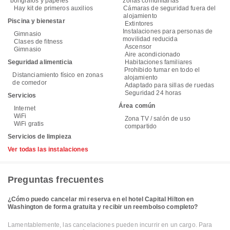
bolígrafos y papeles
zonas comunitarias
Hay kit de primeros auxilios
Cámaras de seguridad fuera del
alojamiento
Piscina y bienestar
Extintores
Instalaciones para personas de
Gimnasio
movilidad reducida
Clases de fitness
Ascensor
Gimnasio
Aire acondicionado
Seguridad alimenticia
Habitaciones familiares
Prohibido fumar en todo el
Distanciamiento físico en zonas
alojamiento
de comedor
Adaptado para sillas de ruedas
Seguridad 24 horas
Servicios
Área común
Internet
WiFi
Zona TV / salón de uso
WiFi gratis
compartido
Servicios de limpieza
Ver todas las instalaciones
Preguntas frecuentes
¿Cómo puedo cancelar mi reserva en el hotel Capital Hilton en
Washington de forma gratuita y recibir un reembolso completo?
Lamentablemente, las cancelaciones pueden incurrir en un cargo. Para