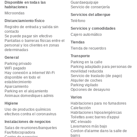
Disponible en todas las
Guardaequipaje
habitaciones
Servicio de conserjería
Microondas
Servicios del albergue
Distanciamiento físico
Teléfono
Registro de entrada y salida sin
Servicios y comodidades
contacto
Cajero automático
Se puede pagar sin efectivo
Pantallas o barreras físicas entre el
Tiendas
personal y los clientes en zonas
Tienda de recuerdos
determinadas
Transporte
General
Parking en la calle
Parking privado
Parking adaptado para personas de
WiFi pagado
movilidad reducida
Hay conexión a internet Wi-Fi
Servicio de traslado (de pago)
disponible en todo el
Alquiler de coches
establecimiento
Parking vigilado
Aparcamiento
Opciones de desayuno
Parking en el alojamiento
Animaux domestiques admis
Varios
Higiene
Habitaciones para no fumadores
Calefacción
Uso de productos químicos
Habitaciones hipoalergénicas
efectivos contra el coronavirus
Toilettes avec barres d'appui
Instalaciones de negocios
WC elevado
Lavamanos más bajo
Salas de reuniones/banquetes
Cordon d'alarme dans la salle de
Fax/fotocopiadora
bains