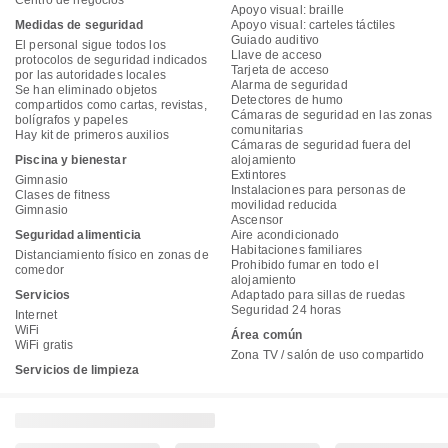
Centro de negocios
Apoyo visual: braille
Medidas de seguridad
Apoyo visual: carteles táctiles
Guiado auditivo
El personal sigue todos los
Llave de acceso
protocolos de seguridad indicados
Tarjeta de acceso
por las autoridades locales
Alarma de seguridad
Se han eliminado objetos
Detectores de humo
compartidos como cartas, revistas,
Cámaras de seguridad en las zonas
bolígrafos y papeles
comunitarias
Hay kit de primeros auxilios
Cámaras de seguridad fuera del
Piscina y bienestar
alojamiento
Extintores
Gimnasio
Instalaciones para personas de
Clases de fitness
movilidad reducida
Gimnasio
Ascensor
Seguridad alimenticia
Aire acondicionado
Habitaciones familiares
Distanciamiento físico en zonas de
Prohibido fumar en todo el
comedor
alojamiento
Servicios
Adaptado para sillas de ruedas
Seguridad 24 horas
Internet
WiFi
Área común
WiFi gratis
Zona TV / salón de uso compartido
Servicios de limpieza