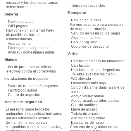
personal y los clientes en zonas
Tienda de recuerdos
determinadas
Transporte
General
Parking en la calle
Parking privado
Parking adaptado para personas
WiFi pagado
de movilidad reducida
Hay conexión a internet Wi-Fi
Servicio de traslado (de pago)
disponible en todo el
Alquiler de coches
establecimiento
Parking vigilado
Aparcamiento
Opciones de desayuno
Parking en el alojamiento
Animaux domestiques admis
Varios
Higiene
Habitaciones para no fumadores
Calefacción
Uso de productos químicos
Habitaciones hipoalergénicas
efectivos contra el coronavirus
Toilettes avec barres d'appui
Instalaciones de negocios
WC elevado
Lavamanos más bajo
Salas de reuniones/banquetes
Cordon d'alarme dans la salle de
Fax/fotocopiadora
bains
Centro de negocios
Apoyo visual: braille
Apoyo visual: carteles táctiles
Medidas de seguridad
Guiado auditivo
El personal sigue todos los
Llave de acceso
protocolos de seguridad indicados
Tarjeta de acceso
por las autoridades locales
Alarma de seguridad
Se han eliminado objetos
Detectores de humo
compartidos como cartas, revistas,
Cámaras de seguridad en las