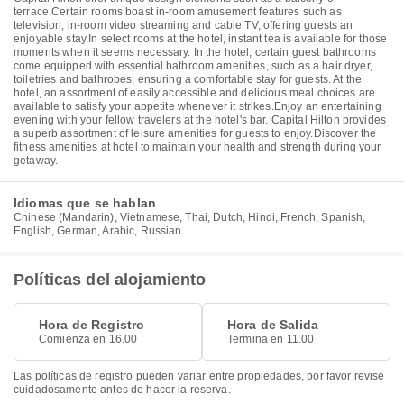
terrace.Certain rooms boast in-room amusement features such as
television, in-room video streaming and cable TV, offering guests an
enjoyable stay.In select rooms at the hotel, instant tea is available for those
moments when it seems necessary. In the hotel, certain guest bathrooms
come equipped with essential bathroom amenities, such as a hair dryer,
toiletries and bathrobes, ensuring a comfortable stay for guests. At the
hotel, an assortment of easily accessible and delicious meal choices are
available to satisfy your appetite whenever it strikes.Enjoy an entertaining
evening with your fellow travelers at the hotel's bar. Capital Hilton provides
a superb assortment of leisure amenities for guests to enjoy.Discover the
fitness amenities at hotel to maintain your health and strength during your
getaway.
Idiomas que se hablan
Chinese (Mandarin), Vietnamese, Thai, Dutch, Hindi, French, Spanish,
English, German, Arabic, Russian
Políticas del alojamiento
Hora de Registro
Hora de Salida
Comienza en 16.00
Termina en 11.00
Las políticas de registro pueden variar entre propiedades, por favor revise
cuidadosamente antes de hacer la reserva.