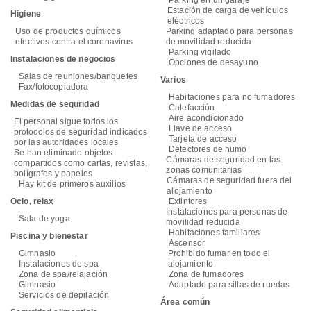
Parking en un garaje
Estación de carga de vehículos
Higiene
eléctricos
Uso de productos químicos
Parking adaptado para personas
efectivos contra el coronavirus
de movilidad reducida
Parking vigilado
Instalaciones de negocios
Opciones de desayuno
Salas de reuniones/banquetes
Varios
Fax/fotocopiadora
Habitaciones para no fumadores
Medidas de seguridad
Calefacción
Aire acondicionado
El personal sigue todos los
Llave de acceso
protocolos de seguridad indicados
Tarjeta de acceso
por las autoridades locales
Detectores de humo
Se han eliminado objetos
Cámaras de seguridad en las
compartidos como cartas, revistas,
zonas comunitarias
bolígrafos y papeles
Cámaras de seguridad fuera del
Hay kit de primeros auxilios
alojamiento
Ocio, relax
Extintores
Instalaciones para personas de
Sala de yoga
movilidad reducida
Habitaciones familiares
Piscina y bienestar
Ascensor
Gimnasio
Prohibido fumar en todo el
Instalaciones de spa
alojamiento
Zona de spa/relajación
Zona de fumadores
Gimnasio
Adaptado para sillas de ruedas
Servicios de depilación
Área común