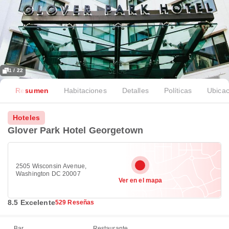
1 / 22
Resumen
Habitaciones
Detalles
Políticas
Ubicac
Hoteles
Glover Park Hotel Georgetown
2505 Wisconsin Avenue,
Washington DC 20007
Ver en el mapa
8.5 Excelente
529 Reseñas
Bar
Restaurante