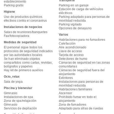
Transporte
establecimiento
Parking gratis
Parking en un garaje
Estación de carga de vehículos
Higiene
eléctricos
Uso de productos químicos
Parking adaptado para personas de
efectivos contra el coronavirus
movilidad reducida
Parking vigilado
Instalaciones de negocios
Opciones de desayuno
Salas de reuniones/banquetes
Varios
Fax/fotocopiadora
Habitaciones para no fumadores
Medidas de seguridad
Calefacción
El personal sigue todos los
Aire acondicionado
protocolos de seguridad indicados
Llave de acceso
por las autoridades locales
Tarjeta de acceso
Se han eliminado objetos
Detectores de humo
compartidos como cartas, revistas,
Cámaras de seguridad en las zonas
bolígrafos y papeles
comunitarias
Hay kit de primeros auxilios
Cámaras de seguridad fuera del
alojamiento
Ocio, relax
Extintores
Sala de yoga
Instalaciones para personas de
movilidad reducida
Piscina y bienestar
Habitaciones familiares
Gimnasio
Ascensor
Instalaciones de spa
Prohibido fumar en todo el
Zona de spa/relajación
alojamiento
Gimnasio
Zona de fumadores
Servicios de depilación
Adaptado para sillas de ruedas