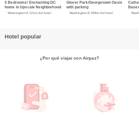
5 Bedrooms! Enchanting DC
Glover Park/Georgetown Oasis
Cathe
home in Upscale Neighborhood
with parking
Basem
Washington
A 121m del hotel
Washington
A 399m del hotel
Wash
Hotel popular
¿Por qué viajar con Airpaz?