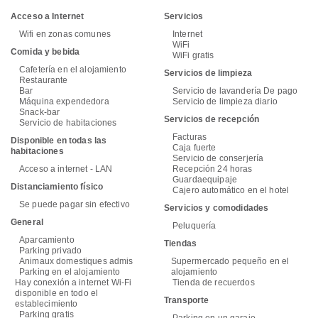
Acceso a Internet
Servicios
Wifi en zonas comunes
Internet
WiFi
Comida y bebida
WiFi gratis
Cafetería en el alojamiento
Servicios de limpieza
Restaurante
Bar
Servicio de lavandería De pago
Máquina expendedora
Servicio de limpieza diario
Snack-bar
Servicios de recepción
Servicio de habitaciones
Facturas
Disponible en todas las
Caja fuerte
habitaciones
Servicio de conserjería
Acceso a internet - LAN
Recepción 24 horas
Guardaequipaje
Distanciamiento físico
Cajero automático en el hotel
Se puede pagar sin efectivo
Servicios y comodidades
General
Peluquería
Aparcamiento
Tiendas
Parking privado
Animaux domestiques admis
Supermercado pequeño en el
Parking en el alojamiento
alojamiento
Hay conexión a internet Wi-Fi
Tienda de recuerdos
disponible en todo el
Transporte
establecimiento
Parking gratis