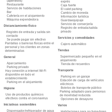
(aperitivos)
exprés
Restaurante
Caja fuerte
Servicio de habitaciones
El valet parking
Bar
Cambio de moneda
Cafetería en el alojamiento
Información turística
Máquina expendedora
Guardaequipaje
Servicio de conserjería
Distanciamiento físico
Registro de entrada/salida
privado
Registro de entrada y salida sin
contacto
Servicios y comodidades
Se puede pagar sin efectivo
Pantallas o barreras físicas entre el
Cajero automático
personal y los clientes en zonas
Tiendas
determinadas
Supermercado pequeño en el
General
alojamiento
Aparcamiento
Tienda de recuerdos
Parking privado
Transporte
Hay conexión a internet Wi-Fi
disponible en todo el
Parking en un garaje
establecimiento
Estación de carga de vehículos
Parking en el alojamiento
eléctricos
Boletos de transporte público
Higiene
Parking adaptado para personas
Uso de productos químicos
de movilidad reducida
efectivos contra el coronavirus
Opciones de desayuno
Iniciativas sostenibles
Varios
Dispensador/refrigerador de agua
Habitaciones para no fumadores