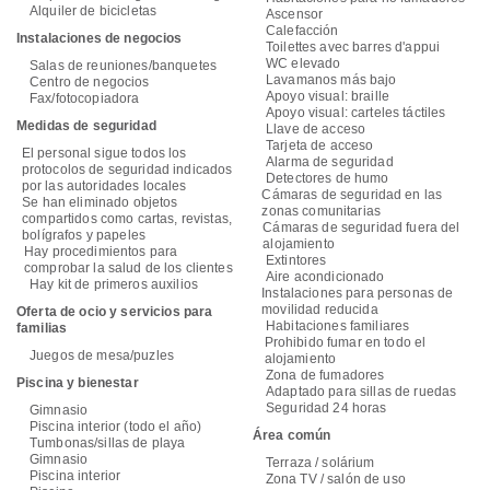
Alquiler de bicicletas
Ascensor
Calefacción
Instalaciones de negocios
Toilettes avec barres d'appui
WC elevado
Salas de reuniones/banquetes
Lavamanos más bajo
Centro de negocios
Apoyo visual: braille
Fax/fotocopiadora
Apoyo visual: carteles táctiles
Medidas de seguridad
Llave de acceso
Tarjeta de acceso
El personal sigue todos los
Alarma de seguridad
protocolos de seguridad indicados
Detectores de humo
por las autoridades locales
Cámaras de seguridad en las
Se han eliminado objetos
zonas comunitarias
compartidos como cartas, revistas,
Cámaras de seguridad fuera del
bolígrafos y papeles
alojamiento
Hay procedimientos para
Extintores
comprobar la salud de los clientes
Aire acondicionado
Hay kit de primeros auxilios
Instalaciones para personas de
movilidad reducida
Oferta de ocio y servicios para
Habitaciones familiares
familias
Prohibido fumar en todo el
Juegos de mesa/puzles
alojamiento
Zona de fumadores
Piscina y bienestar
Adaptado para sillas de ruedas
Seguridad 24 horas
Gimnasio
Piscina interior (todo el año)
Área común
Tumbonas/sillas de playa
Gimnasio
Terraza / solárium
Piscina interior
Zona TV / salón de uso