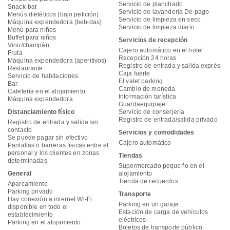
Servicio de planchado
Snack-bar
Servicio de lavandería De pago
Menús dietéticos (bajo petición)
Servicio de limpieza en seco
Máquina expendedora (bebidas)
Servicio de limpieza diario
Menú para niños
Buffet para niños
Servicios de recepción
Vino/champán
Cajero automático en el hotel
Fruta
Recepción 24 horas
Máquina expendedora (aperitivos)
Registro de entrada y salida exprés
Restaurante
Caja fuerte
Servicio de habitaciones
El valet parking
Bar
Cambio de moneda
Cafetería en el alojamiento
Información turística
Máquina expendedora
Guardaequipaje
Distanciamiento físico
Servicio de conserjería
Registro de entrada/salida privado
Registro de entrada y salida sin
contacto
Servicios y comodidades
Se puede pagar sin efectivo
Cajero automático
Pantallas o barreras físicas entre el
personal y los clientes en zonas
Tiendas
determinadas
Supermercado pequeño en el
General
alojamiento
Tienda de recuerdos
Aparcamiento
Parking privado
Transporte
Hay conexión a internet Wi-Fi
Parking en un garaje
disponible en todo el
Estación de carga de vehículos
establecimiento
eléctricos
Parking en el alojamiento
Boletos de transporte público