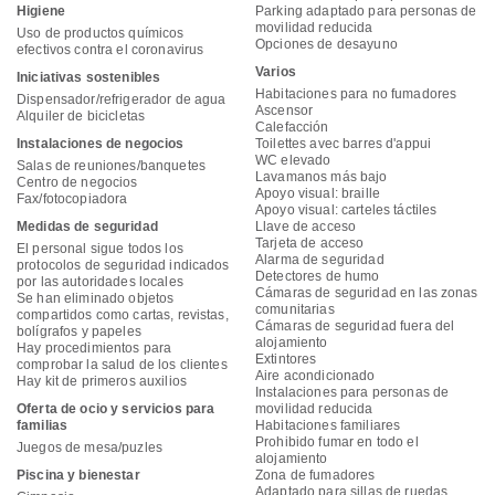
Higiene
Parking adaptado para personas de
movilidad reducida
Uso de productos químicos
Opciones de desayuno
efectivos contra el coronavirus
Varios
Iniciativas sostenibles
Habitaciones para no fumadores
Dispensador/refrigerador de agua
Ascensor
Alquiler de bicicletas
Calefacción
Instalaciones de negocios
Toilettes avec barres d'appui
WC elevado
Salas de reuniones/banquetes
Lavamanos más bajo
Centro de negocios
Apoyo visual: braille
Fax/fotocopiadora
Apoyo visual: carteles táctiles
Medidas de seguridad
Llave de acceso
Tarjeta de acceso
El personal sigue todos los
Alarma de seguridad
protocolos de seguridad indicados
Detectores de humo
por las autoridades locales
Cámaras de seguridad en las zonas
Se han eliminado objetos
comunitarias
compartidos como cartas, revistas,
Cámaras de seguridad fuera del
bolígrafos y papeles
alojamiento
Hay procedimientos para
Extintores
comprobar la salud de los clientes
Aire acondicionado
Hay kit de primeros auxilios
Instalaciones para personas de
Oferta de ocio y servicios para
movilidad reducida
familias
Habitaciones familiares
Prohibido fumar en todo el
Juegos de mesa/puzles
alojamiento
Piscina y bienestar
Zona de fumadores
Adaptado para sillas de ruedas