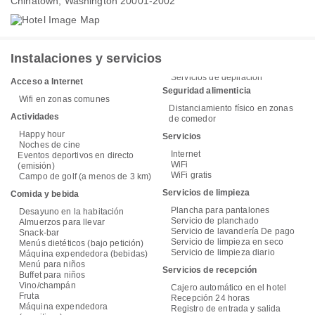
Chinatown, Washington 20001-2002
Instalaciones y servicios
Servicios de depilación
Acceso a Internet
Seguridad alimenticia
Wifi en zonas comunes
Distanciamiento físico en zonas
Actividades
de comedor
Happy hour
Servicios
Noches de cine
Internet
Eventos deportivos en directo
WiFi
(emisión)
WiFi gratis
Campo de golf (a menos de 3 km)
Servicios de limpieza
Comida y bebida
Plancha para pantalones
Desayuno en la habitación
Servicio de planchado
Almuerzos para llevar
Servicio de lavandería De pago
Snack-bar
Servicio de limpieza en seco
Menús dietéticos (bajo petición)
Servicio de limpieza diario
Máquina expendedora (bebidas)
Menú para niños
Servicios de recepción
Buffet para niños
Vino/champán
Cajero automático en el hotel
Fruta
Recepción 24 horas
Máquina expendedora
Registro de entrada y salida