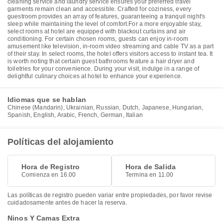
cleaning service and laundry service ensures your preferred travel
garments remain clean and accessible. Crafted for coziness, every
guestroom provides an array of features, guaranteeing a tranquil night's
sleep while maintaining the level of comfort.For a more enjoyable stay,
select rooms at hotel are equipped with blackout curtains and air
conditioning. For certain chosen rooms, guests can enjoy in-room
amusement like television, in-room video streaming and cable TV as a part
of their stay. In select rooms, the hotel offers visitors access to instant tea. It
is worth noting that certain guest bathrooms feature a hair dryer and
toiletries for your convenience. During your visit, indulge in a range of
delightful culinary choices at hotel to enhance your experience.
Idiomas que se hablan
Chinese (Mandarin), Ukrainian, Russian, Dutch, Japanese, Hungarian,
Spanish, English, Arabic, French, German, Italian
Políticas del alojamiento
Hora de Registro
Hora de Salida
Comienza en 16.00
Termina en 11.00
Las políticas de registro pueden variar entre propiedades, por favor revise
cuidadosamente antes de hacer la reserva.
Ninos Y Camas Extra