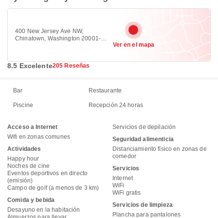
400 New Jersey Ave NW,
Chinatown, Washington 20001-
Ver en el mapa
2002
8.5 Excelente
205 Reseñas
Bar
Restaurante
Piscine
Recepción 24 horas
Acceso a Internet
Servicios de depilación
Wifi en zonas comunes
Seguridad alimenticia
Actividades
Distanciamiento físico en zonas de
comedor
Happy hour
Noches de cine
Servicios
Eventos deportivos en directo
Internet
(emisión)
WiFi
Campo de golf (a menos de 3 km)
WiFi gratis
Comida y bebida
Servicios de limpieza
Desayuno en la habitación
Plancha para pantalones
Almuerzos para llevar