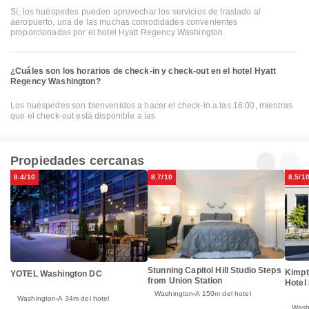
Sí, los huéspedes pueden aprovechar los servicios de traslado al
aeropuerto, una de las muchas comodidades convenientes
proporcionadas por el hotel Hyatt Regency Washington
¿Cuáles son los horarios de check-in y check-out en el hotel Hyatt
Regency Washington?
Los huéspedes son bienvenidos a hacer el check-in a las 16:00, mientras
que el check-out está disponible a las
Propiedades cercanas
8.4/10
8.7/10
8.5/1
Stunning Capitol Hill Studio Steps
Kimpt
YOTEL Washington DC
from Union Station
Hotel
Washington
A 150m del hotel
Washington
A 34m del hotel
Wash