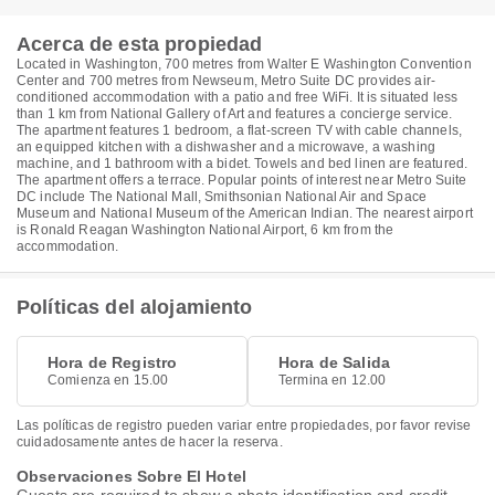
Acerca de esta propiedad
Located in Washington, 700 metres from Walter E Washington Convention
Center and 700 metres from Newseum, Metro Suite DC provides air-
conditioned accommodation with a patio and free WiFi. It is situated less
than 1 km from National Gallery of Art and features a concierge service.
The apartment features 1 bedroom, a flat-screen TV with cable channels,
an equipped kitchen with a dishwasher and a microwave, a washing
machine, and 1 bathroom with a bidet. Towels and bed linen are featured.
The apartment offers a terrace. Popular points of interest near Metro Suite
DC include The National Mall, Smithsonian National Air and Space
Museum and National Museum of the American Indian. The nearest airport
is Ronald Reagan Washington National Airport, 6 km from the
accommodation.
Políticas del alojamiento
Hora de Registro
Hora de Salida
Comienza en 15.00
Termina en 12.00
Las políticas de registro pueden variar entre propiedades, por favor revise
cuidadosamente antes de hacer la reserva.
Observaciones Sobre El Hotel
Guests are required to show a photo identification and credit