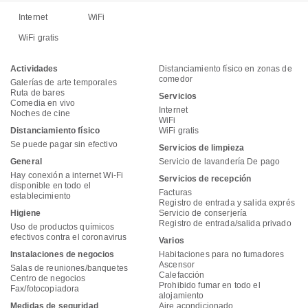
Internet
WiFi
WiFi gratis
Actividades
Distanciamiento físico en zonas de
comedor
Galerías de arte temporales
Ruta de bares
Servicios
Comedia en vivo
Internet
Noches de cine
WiFi
Distanciamiento físico
WiFi gratis
Se puede pagar sin efectivo
Servicios de limpieza
General
Servicio de lavandería De pago
Hay conexión a internet Wi-Fi
Servicios de recepción
disponible en todo el
Facturas
establecimiento
Registro de entrada y salida exprés
Higiene
Servicio de conserjería
Registro de entrada/salida privado
Uso de productos químicos
efectivos contra el coronavirus
Varios
Instalaciones de negocios
Habitaciones para no fumadores
Ascensor
Salas de reuniones/banquetes
Calefacción
Centro de negocios
Prohibido fumar en todo el
Fax/fotocopiadora
alojamiento
Medidas de seguridad
Aire acondicionado