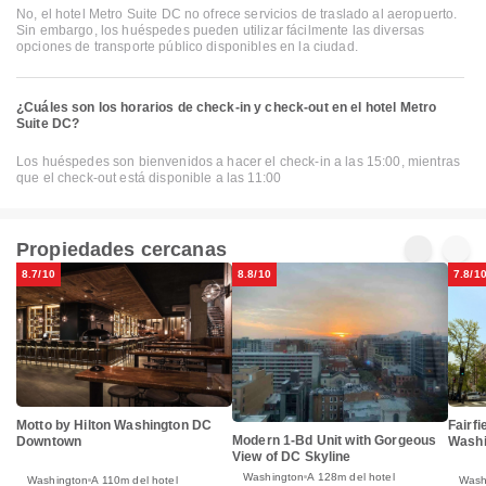
No, el hotel Metro Suite DC no ofrece servicios de traslado al aeropuerto.
Sin embargo, los huéspedes pueden utilizar fácilmente las diversas
opciones de transporte público disponibles en la ciudad.
¿Cuáles son los horarios de check-in y check-out en el hotel Metro
Suite DC?
Los huéspedes son bienvenidos a hacer el check-in a las 15:00, mientras
que el check-out está disponible a las 11:00
Propiedades cercanas
8.7/10
8.8/10
7.8/1
Motto by Hilton Washington DC
Fairfi
Modern 1-Bd Unit with Gorgeous
Downtown
Washi
View of DC Skyline
Washington
A 128m del hotel
Washington
A 110m del hotel
Wash