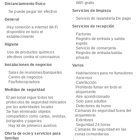
WiFi gratis
Distanciamiento físico
Servicios de limpieza
Se puede pagar sin efectivo
Servicio de lavandería De pago
General
Servicios de recepción
Hay conexión a internet Wi-Fi
disponible en todo el
Facturas
establecimiento
Registro de entrada y salida
exprés
Higiene
Servicio de conserjería
Uso de productos químicos
Registro de entrada/salida
efectivos contra el coronavirus
privado
Instalaciones de negocios
Varios
Salas de reuniones/banquetes
Habitaciones para no fumadores
Centro de negocios
Ascensor
Fax/fotocopiadora
Calefacción
Prohibido fumar en todo el
Medidas de seguridad
alojamiento
Aire acondicionado
El personal sigue todos los
Solo para adultos
protocolos de seguridad indicados
Detectores de humo
por las autoridades locales
Cámaras de seguridad fuera del
Se han eliminado objetos
alojamiento
compartidos como cartas, revistas,
Extintores
bolígrafos y papeles
Seguridad 24 horas
Hay kit de primeros auxilios
Cámaras de seguridad en las
Oferta de ocio y servicios para
zonas comunitarias
familias