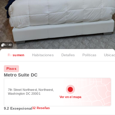
1 / 43
Resumen
Habitaciones
Detalles
Políticas
Ubicac
Pisos
Metro Suite DC
7th Street Northwest, Northwest,
Washington DC 20001
Ver en el mapa
9.2 Excepcional
32 Reseñas