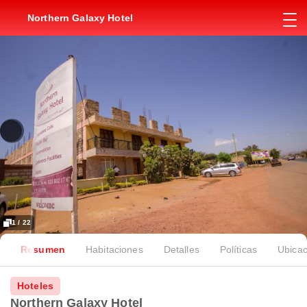
Northern Galaxy Hotel
1 / 22
Resumen
Habitaciones
Detalles
Políticas
Ubicac
Hoteles
Northern Galaxy Hotel