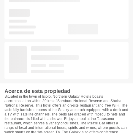
Acerca de esta propiedad
Situated in the town of Isiolo, Northern Galaxy Hotels boasts
accommodation within 39 km of Samburu National Reserve and Shaba
National Reserve. This hotel offers an on-site restaurant and free WiFi. The
tastefully furnished rooms at the Galaxy are each equipped with a desk and
a TV with satellite channels. The beds are draped with mosquito nets and
the bathroom is fitted with a shower. Enjoy a meal at the Tabasamu
restaurant, which serves a variety of cuisines. The Msafiri Bar offers a
range of local and international beers, spirits and wines, where guests can
watch sports on the flat-screen TV. The Galaxy also offers conference