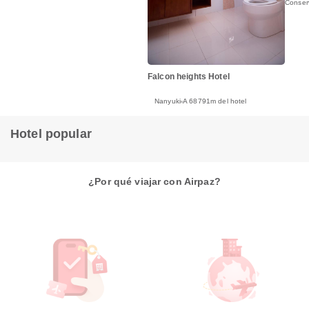
Conser
Falcon heights Hotel
Nanyuki
A 68791m del hotel
Hotel popular
¿Por qué viajar con Airpaz?