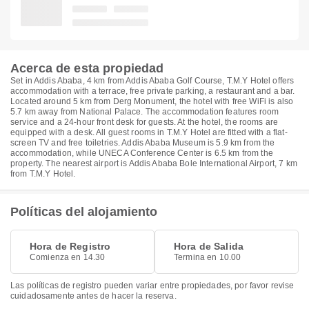
Acerca de esta propiedad
Set in Addis Ababa, 4 km from Addis Ababa Golf Course, T.M.Y Hotel offers
accommodation with a terrace, free private parking, a restaurant and a bar.
Located around 5 km from Derg Monument, the hotel with free WiFi is also
5.7 km away from National Palace. The accommodation features room
service and a 24-hour front desk for guests. At the hotel, the rooms are
equipped with a desk. All guest rooms in T.M.Y Hotel are fitted with a flat-
screen TV and free toiletries. Addis Ababa Museum is 5.9 km from the
accommodation, while UNECA Conference Center is 6.5 km from the
property. The nearest airport is Addis Ababa Bole International Airport, 7 km
from T.M.Y Hotel.
Políticas del alojamiento
Hora de Registro
Hora de Salida
Comienza en 14.30
Termina en 10.00
Las políticas de registro pueden variar entre propiedades, por favor revise
cuidadosamente antes de hacer la reserva.