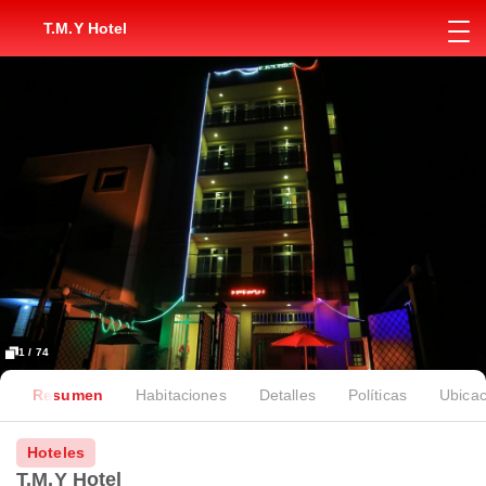
T.M.Y Hotel
1 / 74
Resumen
Habitaciones
Detalles
Políticas
Ubicac
Hoteles
T.M.Y Hotel