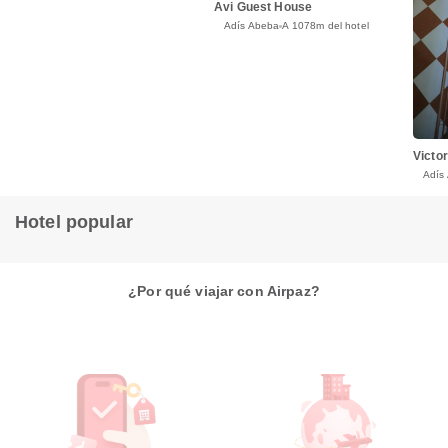
Avi Guest House
Adís Abeba
A 1078m del hotel
Victo
Adís
Hotel popular
¿Por qué viajar con Airpaz?