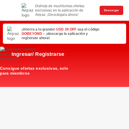
Disfruta de muchísimas ofertas
exclusivas en la aplicación de
Descargar
Airpaz. ¡Descárgala ahora!
¡Ahorra a lo grande!
USD 30 OFF
usa el código
GOBEYOND
– ¡descarga la aplicación y
regístrate ahora!
Ingresar/ Registrarse
Consigue ofertas exclusivas, solo
para miembros