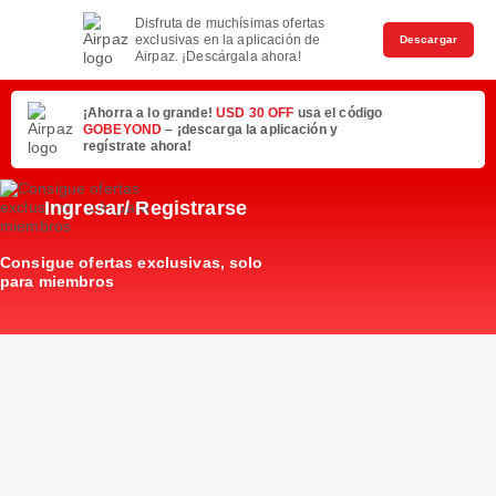
Disfruta de muchísimas ofertas
exclusivas en la aplicación de
Descargar
Airpaz. ¡Descárgala ahora!
¡Ahorra a lo grande!
USD 30 OFF
usa el código
GOBEYOND
– ¡descarga la aplicación y
regístrate ahora!
Ingresar/ Registrarse
Consigue ofertas exclusivas, solo
para miembros