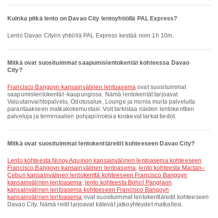
Kuinka pitkä lento on Davao City lentoyhtiöllä PAL Express?
Lento Davao Cityiin yhtiöllä PAL Express kestää noin 1h 10m.
Mitkä ovat suosituimmat saapumislentokentät kohteessa Davao
City?
Francisco Bangoyn kansainvälinen lentoasema
ovat suosituimmat
saapumislentokentät -kaupungissa. Nämä lentokentät tarjoavat
Valuutanvaihtopalvelu, Odotusalue, Lounge ja monia muita palveluita
parantaakseen matkakokemustasi. Voit tarkistaa näiden lentokenttien
palveluja ja terminaalien pohjapiirroksia koskevat tarkat tiedot.
Mitkä ovat suosituimmat lentokenttäreitit kohteeseen Davao City?
lento kohteesta Ninoy Aquinon kansainvälinen lentoasema kohteeseen
Francisco Bangoyn kansainvälinen lentoasema
,
lento kohteesta Mactan–
Cebun kansainvälinen lentokenttä kohteeseen Francisco Bangoyn
kansainvälinen lentoasema
,
lento kohteesta Bohol Panglaon
kansainvälinen lentoasema kohteeseen Francisco Bangoyn
kansainvälinen lentoasema
ovat suosituimmat lentokenttäreitit kohteeseen
Davao City. Nämä reitit tarjoavat kätevät jatkoyhteydet matkallesi.