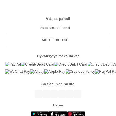
Älä jää paitsi!
Suosituimmat lennot
Suosituimmat reitit
Hyväksytyt maksutavat
Sosiaalinen media
Lataa