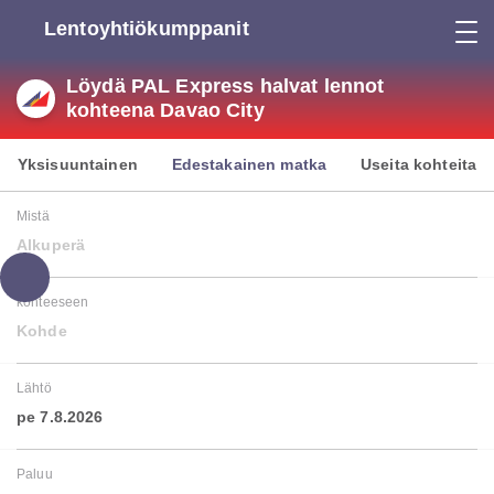
Lentoyhtiökumppanit
Löydä PAL Express halvat lennot
kohteena Davao City
Yksisuuntainen
Edestakainen matka
Useita kohteita
Mistä
Alkuperä
kohteeseen
Kohde
Lähtö
pe 7.8.2026
Paluu