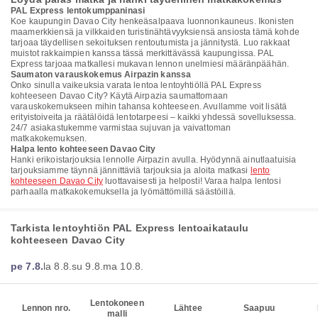
PAL Express lentokumppaninasi
Koe kaupungin Davao City henkeäsalpaava luonnonkauneus. Ikonisten
maamerkkiensä ja vilkkaiden turistinähtävyyksiensä ansiosta tämä kohde
tarjoaa täydellisen sekoituksen rentoutumista ja jännitystä. Luo rakkaat
muistot rakkaimpien kanssa tässä merkittävässä kaupungissa. PAL
Express tarjoaa matkallesi mukavan lennon unelmiesi määränpäähän.
Saumaton varauskokemus Airpazin kanssa
Onko sinulla vaikeuksia varata lentoa lentoyhtiöllä PAL Express
kohteeseen Davao City? Käytä Airpazia saumattomaan
varauskokemukseen mihin tahansa kohteeseen. Avullamme voit lisätä
erityistoiveita ja räätälöidä lentotarpeesi – kaikki yhdessä sovelluksessa.
24/7 asiakastukemme varmistaa sujuvan ja vaivattoman
matkakokemuksen.
Halpa lento kohteeseen Davao City
Hanki erikoistarjouksia lennolle Airpazin avulla. Hyödynnä ainutlaatuisia
tarjouksiamme täynnä jännittäviä tarjouksia ja aloita matkasi
lento
kohteeseen Davao City
luottavaisesti ja helposti! Varaa halpa lentosi
parhaalla matkakokemuksella ja lyömättömillä säästöillä.
Tarkista lentoyhtiön PAL Express lentoaikataulu
kohteeseen Davao City
pe 7.8.
la 8.8.
su 9.8.
ma 10.8.
Lentokoneen
Lennon nro.
Lähtee
Saapuu
malli