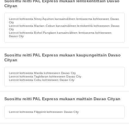
Suosittu reitti PAL Express mukaan lentokentittäin Davao
Cityan
Lennot kohteesta Ninoy Aquinon kansainvälinen lentoasema kohteeseen Davao
City
Lennot kohteesta Mactan–Cebun kansainvälinen lentokenttä kohteeseen Davao
City
Lennot kohteesta Bohol Panglaon kansainvälinen lentoasema kohteeseen
Davao City
Suosittu reitti PAL Express mukaan kaupungeittain Davao
Cityan
Lennot kohteesta Manila kohteeseen Davao City
Lennot kohteesta Tagbilaran kohteeseen Davao City
Lennot kohteesta Cebu kohteeseen Davao City
Suosittu reitti PAL Express mukaan maittain Davao Cityan
Lennot kohteesta Filippiinit kohteeseen Davao City