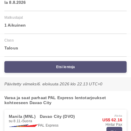
la 8.8.2026
Matkustajat
1 Aikuinen
Class
Talous
Etsi lentoja
Päivitetty viimeksi
6. elokuuta 2026 klo 22.13 UTC+0
Varaa ja saat parhaat PAL Express lentotarjoukset
kohteeseen Davao City
Manila (MNL)
Davao City (DVO)
Aloita
US$ 62.16
su 8.11.
Suora
Hinta/ Pax
PAL Express