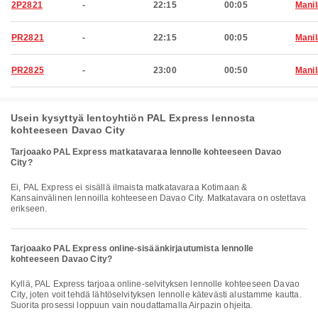
2P2821
-
22:15
00:05
Manil
PR2821
-
22:15
00:05
Manil
PR2825
-
23:00
00:50
Manil
Usein kysyttyä lentoyhtiön PAL Express lennosta
kohteeseen Davao City
Tarjoaako PAL Express matkatavaraa lennolle kohteeseen Davao
City?
Ei, PAL Express ei sisällä ilmaista matkatavaraa Kotimaan &
Kansainvälinen lennoilla kohteeseen Davao City. Matkatavara on ostettava
erikseen.
Tarjoaako PAL Express online-sisäänkirjautumista lennolle
kohteeseen Davao City?
Kyllä, PAL Express tarjoaa online-selvityksen lennolle kohteeseen Davao
City, joten voit tehdä lähtöselvityksen lennolle kätevästi alustamme kautta.
Suorita prosessi loppuun vain noudattamalla Airpazin ohjeita.