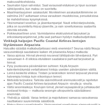
maksuvaihtoehdoista.
Saumaton lipun vahvistus: Saat varausvahvistuksen ja lipun suoraan
sähköpostiisi, kun maksu on suoritettu.
Maailmanlaajuinen asiakastuki: Monikielinen asiakastukitiimimme on
valmiina 24/7 auttamaan sinua varauksen muutoksissa, peruutuksissa
tai mahdollisissa kysymyksissä.
Yksinomaiset sovellus- ja jäsenkampanjat: Nauti erikoistarjouksista,
jotka on suunniteltu Airpaz-jäsenille, ja vain sovelluksessa saatavilla
olevista eduista.
Poikkeuksellinen arvo: Varmistamme eksklusiiviset tarjoukset ja
erikoiskampanjahinnat, jotta saat parhaan hyödyn matkabudjetistasi.
Vinkkejä halpojen Pacific Coastal Airlines-lentojen
löytämiseen Airpazista
Haluatko säästää matkabudjetissasi vielä enemmän? Seuraa näitä fiksuja
varausvinkkejä saadaksesi kaiken irti jokaisesta Airpaz-matkasta:
Varaa ajoissa: Hinnat yleensä nousevat lähtöpäivän lähestyessä. Pyri
varaamaan 4–8 viikkoa etukäteen saadaksesi parhaat tarjoukset ja
hinnat.
Pysy joustavana päivämäärien suhteen: Käytä Airpazin
kalenterinäkymää vertaillaksesi hintoja useiden päivämäärien välillä.
Lennä keskellä viikkoa: Tiistain ja keskiviikon lennot tarjoavat yleensä
halvempia hintoja kuin viikonlopun lennot.
Metsästä tarjouksia: Tarkista säännöllisesti alennuskoodit ja rajoitetun
ajan Pacific Coastal Airlines-tarjoukset Airpazin -sivulta ja -sivulta.
Vältä sesonkiaikoja: Koulujen lomat, yleiset vapaapäivät ja juhlakaudet
nostavat hintoja — matkusta sesongin ulkopuolella säästääksesi
enemmän.
Yhdistä ja säästä: Varaa lentosi ja majoituksesi samassa varauksessa
nauttiaksesi suuremmista säästöistä.
Maksa Airpaz-sovelluksella: Yksinomaiset sovelluksen alennuskoodit ja