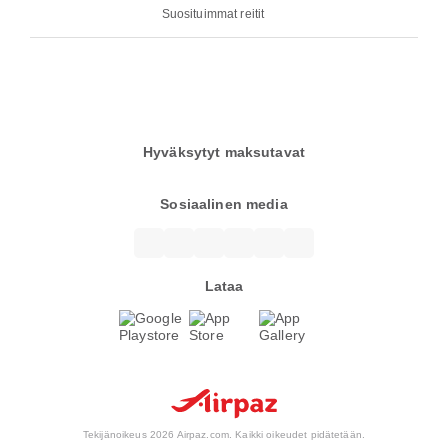
Suosituimmat reitit
Hyväksytyt maksutavat
Sosiaalinen media
Lataa
Tekijänoikeus 2026 Airpaz.com. Kaikki oikeudet pidätetään.