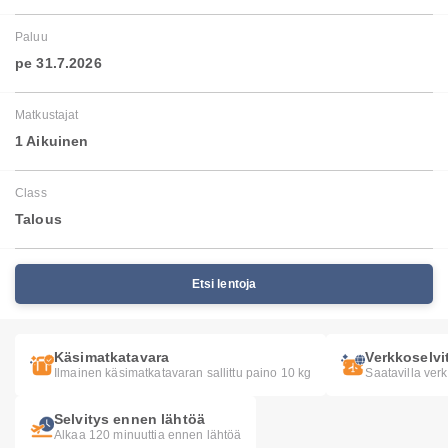
Paluu
pe 31.7.2026
Matkustajat
1 Aikuinen
Class
Talous
Etsi lentoja
Käsimatkatavara
Verkkoselvi
Ilmainen käsimatkatavaran sallittu paino 10 kg
Saatavilla ver
Selvitys ennen lähtöä
Alkaa 120 minuuttia ennen lähtöä