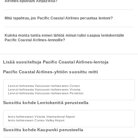
Airlines-lipustani Airpazissa?
Mitä tapahtuu, jos Pacific Coastal Airlines peruuttaa lentoni?
Kuinka monta tuntia ennen lähtöä minun tulisi saapua lentokentälle
Pacific Coastal Airlines-lennoille?
Lisää suositeltuja Pacific Coastal Airlines-lentoja
Pacific Coastal Airlines-yhtiön suosittu reitti
Lennot kohteesta Vancouver kohteeseen Comox
Lennot kohteesta Vancouver kohteeseen Victoria
Lennot kohteesta Vancouver kohteeseen Penticton
Suosittu kohde Lentokenttä perusteella
lento kohteeseen Victoria International Airport
lento kohteeseen Comox Valley Airport
Suosittu kohde Kaupunki perusteella