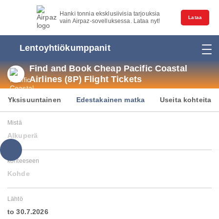
Hanki tonnia eksklusiivisia tarjouksia
Lataa
vain Airpaz-sovelluksessa. Lataa nyt!
Lentoyhtiökumppanit
Find and Book Cheap Pacific Coastal
Airlines (8P) Flight Tickets
Yksisuuntainen
Edestakainen matka
Useita kohteita
Mistä
Alkuperä
kohteeseen
Kohde
Lähtö
to 30.7.2026