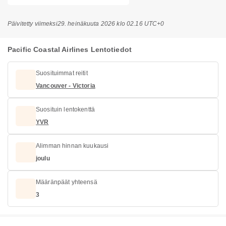
Päivitetty viimeksi
29. heinäkuuta 2026 klo 02.16 UTC+0
Pacific Coastal Airlines Lentotiedot
Suosituimmat reitit
Vancouver - Victoria
Suosituin lentokenttä
YVR
Alimman hinnan kuukausi
joulu
Määränpäät yhteensä
3