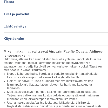
Tietoa
Tilat ja palvelut
Lähtöselvitys
Käyttöehdot
Miksi matkailijat valitsevat Airpazin Pacific Coastal Airlines-
lentovarauksiin
Uskomme, että matkan suunnittelun tulisi olla yhtä nautinnollista kuin itse
matkan. Miljoonat matkailijat ympäri maailmaa luottavat Airpaziin
saumattoman ja budjettiystävällisen varauskokemuksen vuoksi. Tässä on
mitä saat, kun varaat kauttamme:
Nopea ja helppo haku: Suodata ja vertaile lentoja hinnan, aikataulun,
keston ja välilaskujen mukaan — kaikki yhdellä haulla.
Helpot lisäpalvelut: Lisää ruumaan menevä matkatavara, valitse
istumapaikkasi, tilaa ateriat ennakkoon tai hanki matkavakuutus
lennollesi.
Matkustusluokkavaihtoehdot: Etsitkö hieman ylimääräistä luksusta?
Tarjoamme valikoiman matkustusluokkia economystä ensimmäiseen
luokkaan ensiluokkaisempaa lentokokemusta varten.
Useita maksutapoja: Valitse luotto-/pankkikorteista, tilisiirroista,
PayPalista, sähköisistä lompakoista ja monista suosituista paikallisista