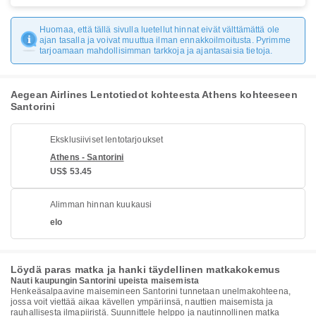
Huomaa, että tällä sivulla luetellut hinnat eivät välttämättä ole
ajan tasalla ja voivat muuttua ilman ennakkoilmoitusta. Pyrimme
tarjoamaan mahdollisimman tarkkoja ja ajantasaisia tietoja.
Aegean Airlines Lentotiedot kohteesta Athens kohteeseen
Santorini
Eksklusiiviset lentotarjoukset
Athens - Santorini
US$ 53.45
Alimman hinnan kuukausi
elo
Löydä paras matka ja hanki täydellinen matkakokemus
Nauti kaupungin Santorini upeista maisemista
Henkeäsalpaavine maisemineen Santorini tunnetaan unelmakohteena,
jossa voit viettää aikaa kävellen ympäriinsä, nauttien maisemista ja
rauhallisesta ilmapiiristä. Suunnittele helppo ja nautinnollinen matka