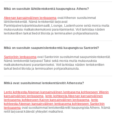
Mikä on suosituin lähtölentokenttä kaupungissa Athens?
Ateenan kansainvälinen lentoasema
ovat Athensn suosituimmat
lähtölentokentät. Nämä lentokentät tarjoavat
Pankkipalvelu/pankkiautomaatti, Lounge, Lastenhuone sekä monia muita
mukavuuksia matkakokemuksesi parantamiseksi. Voit tarkistaa näiden
lentokenttien tarkat tiedot tiloista ja terminaalien pohjaratkaisuista.
Mikä on suosituin saapumislentokenttä kaupungissa Santorini?
Santorínin lentoasema
ovat Santorinin suosituimmat saapumislentokentät.
Nämä lentokentät tarjoavat Taksi sekä monia muita mukavuuksia
matkakokemuksesi parantamiseksi. Voit tarkistaa näiden lentokenttien
tarkat tiedot tiloista ja terminaalien pohjaratkaisuista.
Mitkä ovat suosituimmat lentokenttäreitit Athenssta?
lento kohteesta Ateenan kansainvälinen lentoasema kohteeseen Wienin
kansainvälinen lentoasema
,
lento kohteesta Ateenan kansainvälinen
lentoasema kohteeseen Kairon kansainvälinen lentoasema
,
lento
kohteesta Ateenan kansainvälinen lentoasema kohteeseen Santorínin
lentoasema
ovat suosituimmat lentokenttäreitit kaupungista Athens. Nämä
reitit tarjoavat kätevät yhteydet matkallesi.