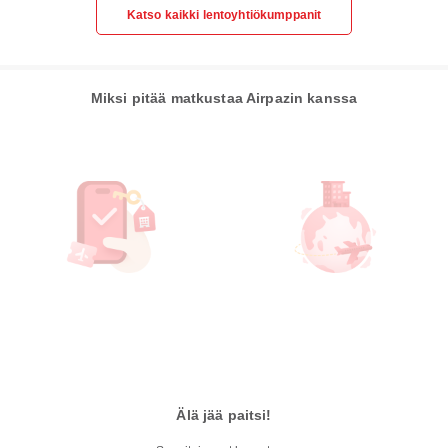
Katso kaikki lentoyhtiökumppanit
Miksi pitää matkustaa Airpazin kanssa
Älä jää paitsi!