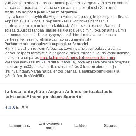
ystävien ja perheen kanssa. Lomasi päätteeksi Aegean Airlines on valmis
tarjoamaan parasta palvelua ja viemään sinut kohteesta Santorini.
Matkusta helposti ja mukavasti Airpazilla
Löydä lennot lentoyhtiöltä Aegean Airlines nopeasti, helposti ja edullisesti
Airpazin avulla. Yhdellä napsautuksella voit kokea parhaan ja
unohtumattomimman lennon kohteesta Athens kohteeseen Santorini.
Toisaalta Airpaz tarjoaa sinulle asiakaspalvelutiimin, joka on aina valmis
auttamaan sinua kaikissa kysymyksissä. Nauti mukavasta lomasta
perheesi kanssa murehtimatta matkasuunnitelmista.
Parhaat matkatarjoukset kaupungista Santorini
Hanki halvat lennot vain Airpazilta. Löydä parhaat tarjoukset ja varaa
lentosi helposti lentoyhtiöltä Aegean Airlines. Airpazin kautta varmistamme,
että sinulla on paras
lento kohteesta Athens kohteeseen Santorini
.
Paranna matkaasi mukautetuilla lisäosilla, jotka on räätälöity mieltymystesi
mukaan, ylimääräisestä matkatavaramäärästä lennon aterioihin ja
istuinvalintaan. Varaa halpa lentosi parhaalla matkakokemuksella ja
lyömättömillä säästöillä.
Tarkista lentoyhtiön Aegean Airlines lentoaikataulu
kohteesta Athens paikkaan Santorini
ti 4.8.
ke 5.8.
Lentokoneen
Lennon nro.
Lähtee
Saapuu
malli