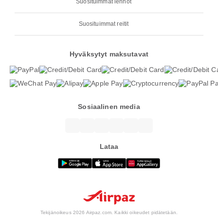
Suosituimmat lennot
Suosituimmat reitit
Hyväksytyt maksutavat
Sosiaalinen media
Lataa
Tekijänoikeus 2026 Airpaz.com. Kaikki oikeudet pidätetään.