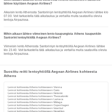
lähtee käyttäen Aegean Airlines?
Aikaisin lento Athenssta Santoriniyn lentoyhtiöllä Aegean Airlines lähtee klo
07.00. Voit tarkastella tätä aikataulua ja vertailla muita saatavilla olevia
lentoja Airpazissa.
Mihin aikaan lähtee viimeinen lento kaupungista Athens kaupunkiin
Santorini lentoyhtiöllä Aegean Airlines?
Viimeisin lento Athenssta Santoriniyn lentoyhtiöllä Aegean Airlines lähtee
klo 23.40. Voit tarkastella tätä aikataulua ja vertailla muita saatavilla olevia
lentoja Airpazissa.
Suosittu reitti lentoyhtiöllä Aegean Airlines kohteesta
Athens
Lennot kohteesta Athens kohteeseen Vienna
Lennot kohteesta Athens kohteeseen Cairo
Lennot kohteesta Athens kohteeseen Helsinki
Lennot kohteesta Athens kohteeseen Thessaloniki
Lennot kohteesta Athens kohteeseen Larnaca
Lennot kohteesta Athens kohteeseen Málaga
Lennot kohteesta Athens kohteeseen Copenhagen
Lennot kohteesta Athens kohteeseen Istanbul
Lennot kohteesta Athens kohteeseen Heraklion