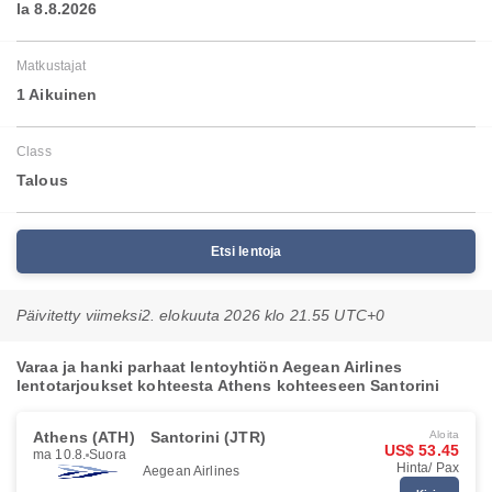
la 8.8.2026
Matkustajat
1 Aikuinen
Class
Talous
Etsi lentoja
Päivitetty viimeksi
2. elokuuta 2026 klo 21.55 UTC+0
Varaa ja hanki parhaat lentoyhtiön Aegean Airlines
lentotarjoukset kohteesta Athens kohteeseen Santorini
Athens (ATH)
Santorini (JTR)
Aloita
US$ 53.45
ma 10.8.
Suora
Hinta/ Pax
Aegean Airlines