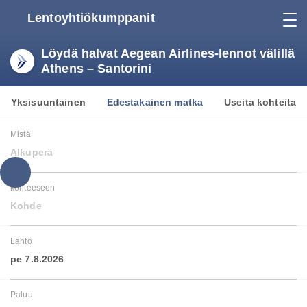
Lentoyhtiökumppanit
Löydä halvat Aegean Airlines-lennot välillä
Athens – Santorini
Yksisuuntainen
Edestakainen matka
Useita kohteita
Mistä
Alkuperä
kohteeseen
Kohde
Lähtö
pe 7.8.2026
Paluu