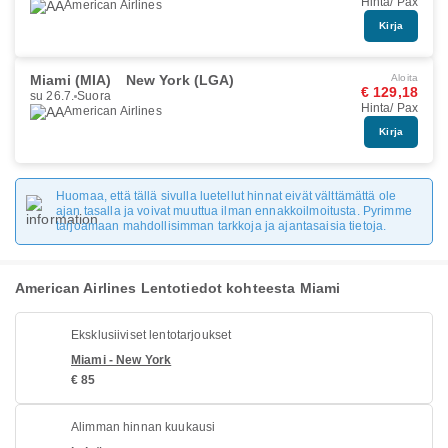
Hinta/ Pax
American Airlines
Kirja
Miami (MIA)
New York (LGA)
Aloita
€ 129,18
su 26.7.
Suora
Hinta/ Pax
American Airlines
Kirja
Huomaa, että tällä sivulla luetellut hinnat eivät välttämättä ole
ajan tasalla ja voivat muuttua ilman ennakkoilmoitusta. Pyrimme
tarjoamaan mahdollisimman tarkkoja ja ajantasaisia tietoja.
American Airlines Lentotiedot kohteesta Miami
Eksklusiiviset lentotarjoukset
Miami - New York
€ 85
Alimman hinnan kuukausi