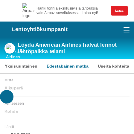
Hanki tonnia eksklusiivisia tarjouksia
Lataa
vain Airpaz-sovelluksessa. Lataa nyt!
Lentoyhtiökumppanit
Löydä American Airlines halvat lennot
lähtöpaikka Miami
Yksisuuntainen
Edestakainen matka
Useita kohteita
Mistä
Alkuperä
kohteeseen
Kohde
Lähtö