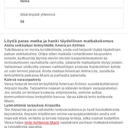
heinä
Määränpäät yhteensä
58
Löydä paras matka ja hanki täydellinen matkakokemus
Aloita seikkailusi lentoyhtiöllä American Airlines
Tutkittavana on monia turistikohteita, joista voit helposti löytää täydellisen
paikan seikkailullesi. Olitpa sitten matkalla romanttiseen kaupunkiin
lomalle, kulttuurista täynnä oleviin eloisiin kaupunkikeskuksiin tai
rentoutumiseen rauhallisilla rannoilla, jokaiselle matkailijalle löytyy jotakin.
Valikoimasi ulottuvilla olevien vaihtoehtojen ansiosta ihanteellinen kohde
on vain lennon päässä. Aloita matkasi American Airlines:lla, suositulla
lentoyhtiöllä paikassa Miami ja parhaalla palvelulla.
Kätevä varauspalvelu
Varaa helposti lennot lentoyhtiöltä American Airlines suosikkikohteisiinsi
Airpazin kautta. Tarjoamme nopean ja kätevän lentojen varauspalvelun.
Jos sinulla on lentoasi koskevia erityistoiveita, voimme auttaa
kommunikoinnissa lentoyhtiön kanssa. Varaa kätevä lento kohteesta
Miami.
Lyömättömiä tarjouksia Airpazilta
Tee Airpazista paras vaihtoehto lentovarauksissa ja nauti houkuttelevista
tarjouksista. Airpazin intuitiivisen online-varausjärjestelmän avulla voit
nopeasti etsiä, vertailla ja turvata halpoja lentoja, jotka sopivat budjettiisi.
Varaa halpa
lento kohteesta Miami
saadaksesi parhaan matkakokemuksen
ja lyömättömiä säästöjä.