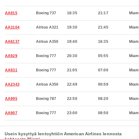
AA915
Boeing 737
18:35
21:17
Miam
AA3104
Airbus A321
19:30
21:45
Miam
AA8137
Airbus A350
19:40
16:35
Miam
AA929
Boeing 777
20:30
05:55
Miam
AA931
Boeing 777
21:05
07:00
Miam
AA2343
Airbus A350
22:49
00:59
Miam
AA995
Boeing 787
22:50
08:20
Miam
AA907
Boeing 777
23:00
08:50
Miam
Usein kysyttyä lentoyhtiön American Airlines lennosta