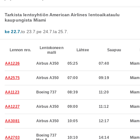
Tarkista lentoyhtiön American Airlines lentoaikataulu
kaupungista Miami
ke 22.7.
to 23.7.
pe 24.7.
la 25.7.
Lentokoneen
Lennon nro.
Lähtee
Saapuu
malli
AA1226
Airbus A350
05:25
07:40
Miam
AA2575
Airbus A350
07:00
09:19
Miam
AA1123
Boeing 737
08:39
11:20
Miam
AA1227
Airbus A350
09:00
11:12
Miam
AA3081
Airbus A350
10:05
12:17
Miam
Boeing 737
AA2703
10:10
14:14
Miam